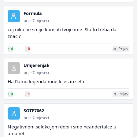
Formula
prije 7 mjeseci
cuj niko ne smije koristiti tvoje ime. Sta to treba da
znaci?
↑
4
↓
0
Prijavi
Umjerenjak
prije 7 mjeseci
Ha Ramo legenda moe li jesan selfi
↑
0
↓
1
Prijavi
SOTF7062
prije 7 mjeseci
Negativnom selekcijom dobili smo neandertalce u
amanet.