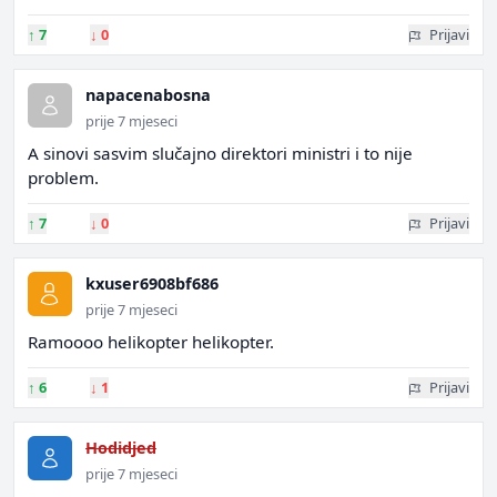
↑
7
↓
0
Prijavi
napacenabosna
prije 7 mjeseci
A sinovi sasvim slučajno direktori ministri i to nije
problem.
↑
7
↓
0
Prijavi
kxuser6908bf686
prije 7 mjeseci
Ramoooo helikopter helikopter.
↑
6
↓
1
Prijavi
Hodidjed
prije 7 mjeseci