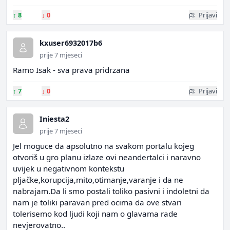
↑
8
↓
0
Prijavi
kxuser6932017b6
prije 7 mjeseci
Ramo Isak - sva prava pridrzana
↑
7
↓
0
Prijavi
Iniesta2
prije 7 mjeseci
Jel moguce da apsolutno na svakom portalu kojeg
otvoriš u gro planu izlaze ovi neandertalci i naravno
uvijek u negativnom kontekstu
pljačke,korupcija,mito,otimanje,varanje i da ne
nabrajam.Da li smo postali toliko pasivni i indoletni da
nam je toliki paravan pred ocima da ove stvari
tolerisemo kod ljudi koji nam o glavama rade
nevjerovatno..