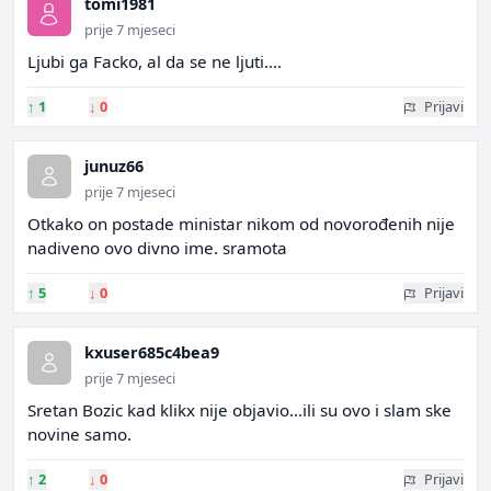
tomi1981
prije 7 mjeseci
Ljubi ga Facko, al da se ne ljuti....
↑
1
↓
0
Prijavi
junuz66
prije 7 mjeseci
Otkako on postade ministar nikom od novorođenih nije
nadiveno ovo divno ime. sramota
↑
5
↓
0
Prijavi
kxuser685c4bea9
prije 7 mjeseci
Sretan Bozic kad klikx nije objavio...ili su ovo i slam ske
novine samo.
↑
2
↓
0
Prijavi