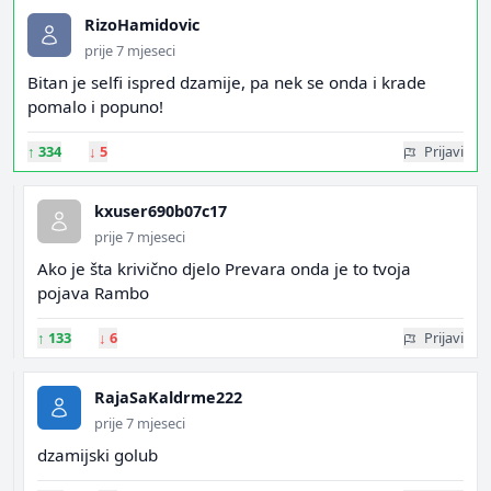
RizoHamidovic
prije 7 mjeseci
Bitan je selfi ispred dzamije, pa nek se onda i krade
pomalo i popuno!
↑
334
↓
5
Prijavi
kxuser690b07c17
prije 7 mjeseci
Ako je šta krivično djelo Prevara onda je to tvoja
pojava Rambo
↑
133
↓
6
Prijavi
RajaSaKaldrme222
prije 7 mjeseci
dzamijski golub