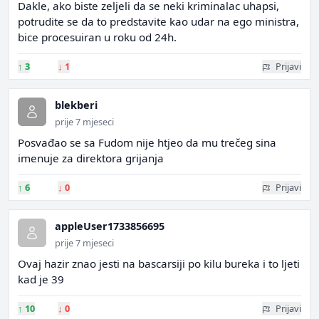
Dakle, ako biste zeljeli da se neki kriminalac uhapsi,
potrudite se da to predstavite kao udar na ego ministra,
bice procesuiran u roku od 24h.
↑
3
↓
1
Prijavi
blekberi
prije 7 mjeseci
Posvađao se sa Fudom nije htjeo da mu trečeg sina
imenuje za direktora grijanja
↑
6
↓
0
Prijavi
appleUser1733856695
prije 7 mjeseci
Ovaj hazir znao jesti na bascarsiji po kilu bureka i to ljeti
kad je 39
↑
10
↓
0
Prijavi