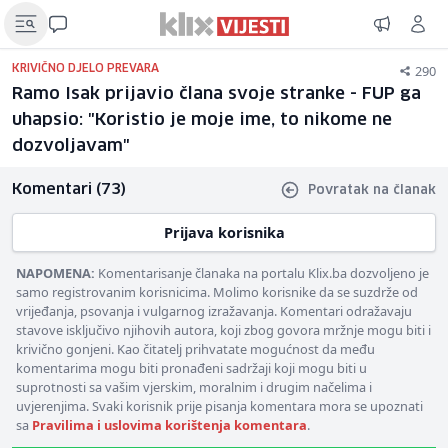
290
KRIVIČNO DJELO PREVARA
Ramo Isak prijavio člana svoje stranke - FUP ga
uhapsio: "Koristio je moje ime, to nikome ne
dozvoljavam"
Komentari (73)
Povratak na članak
Prijava korisnika
NAPOMENA:
Komentarisanje članaka na portalu Klix.ba dozvoljeno je
samo registrovanim korisnicima. Molimo korisnike da se suzdrže od
vrijeđanja, psovanja i vulgarnog izražavanja. Komentari odražavaju
stavove isključivo njihovih autora, koji zbog govora mržnje mogu biti i
krivično gonjeni. Kao čitatelj prihvatate mogućnost da među
komentarima mogu biti pronađeni sadržaji koji mogu biti u
suprotnosti sa vašim vjerskim, moralnim i drugim načelima i
uvjerenjima. Svaki korisnik prije pisanja komentara mora se upoznati
sa
Pravilima i uslovima korištenja komentara
.