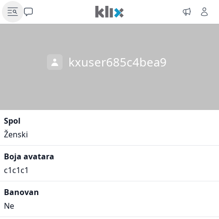
kxuser685c4bea9
Spol
Ženski
Boja avatara
c1c1c1
Banovan
Ne