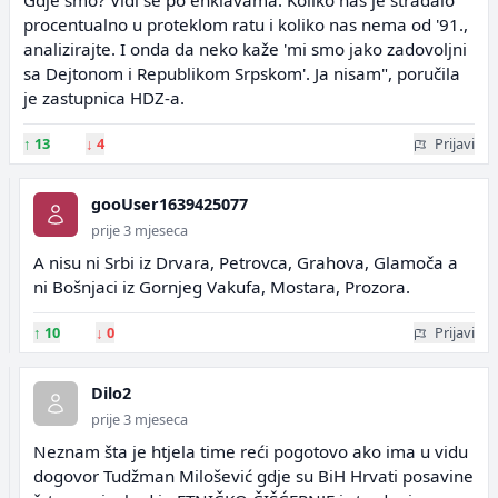
Gdje smo? Vidi se po enklavama. Koliko nas je stradalo
procentualno u proteklom ratu i koliko nas nema od '91.,
analizirajte. I onda da neko kaže 'mi smo jako zadovoljni
sa Dejtonom i Republikom Srpskom'. Ja nisam", poručila
je zastupnica HDZ-a.
↑
13
↓
4
Prijavi
gooUser1639425077
prije 3 mjeseca
A nisu ni Srbi iz Drvara, Petrovca, Grahova, Glamoča a
ni Bošnjaci iz Gornjeg Vakufa, Mostara, Prozora.
↑
10
↓
0
Prijavi
Dilo2
prije 3 mjeseca
Neznam šta je htjela time reći pogotovo ako ima u vidu
dogovor Tudžman Milošević gdje su BiH Hrvati posavine