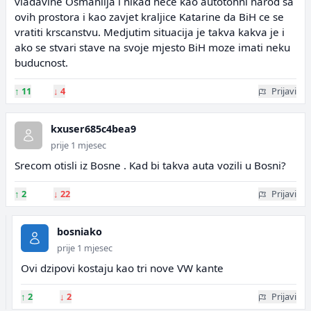
vladavine Osmanlija i nikad nece kao autotohni narod sa
ovih prostora i kao zavjet kraljice Katarine da BiH ce se
vratiti krscanstvu. Medjutim situacija je takva kakva je i
ako se stvari stave na svoje mjesto BiH moze imati neku
buducnost.
↑
11
↓
4
Prijavi
kxuser685c4bea9
prije 1 mjesec
Srecom otisli iz Bosne . Kad bi takva auta vozili u Bosni?
↑
2
↓
22
Prijavi
bosniako
prije 1 mjesec
Ovi dzipovi kostaju kao tri nove VW kante
↑
2
↓
2
Prijavi