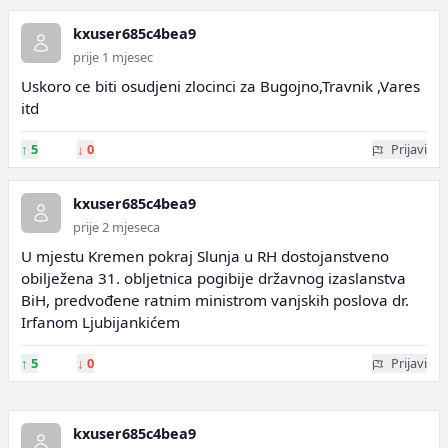
kxuser685c4bea9
prije 1 mjesec
Uskoro ce biti osudjeni zlocinci za Bugojno,Travnik ,Vares
itd
↑
5
↓
0
Prijavi
kxuser685c4bea9
prije 2 mjeseca
U mjestu Kremen pokraj Slunja u RH dostojanstveno
obilježena 31. obljetnica pogibije državnog izaslanstva
BiH, predvođene ratnim ministrom vanjskih poslova dr.
Irfanom Ljubijankićem
↑
5
↓
0
Prijavi
kxuser685c4bea9