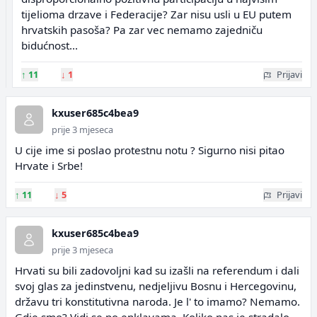
tijelioma drzave i Federacije? Zar nisu usli u EU putem
hrvatskih pasoša? Pa zar vec nemamo zajedniču
bidućnost...
↑
11
↓
1
Prijavi
kxuser685c4bea9
prije 3 mjeseca
U cije ime si poslao protestnu notu ? Sigurno nisi pitao
Hrvate i Srbe!
↑
11
↓
5
Prijavi
kxuser685c4bea9
prije 3 mjeseca
Hrvati su bili zadovoljni kad su izašli na referendum i dali
svoj glas za jedinstvenu, nedjeljivu Bosnu i Hercegovinu,
državu tri konstitutivna naroda. Je l' to imamo? Nemamo.