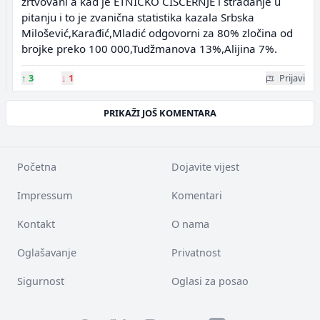
žrtvovani a kad je ETNIČKO ČIŠĆERNJE i stradanje u
pitanju i to je zvanična statistika kazala Srbska
Milošević,Karađić,Mladić odgovorni za 80% zločina od
brojke preko 100 000,Tudžmanova 13%,Alijina 7%.
↑
3
↓
1
Prijavi
PRIKAŽI JOŠ KOMENTARA
Početna
Dojavite vijest
Impressum
Komentari
Kontakt
O nama
Oglašavanje
Privatnost
Sigurnost
Oglasi za posao