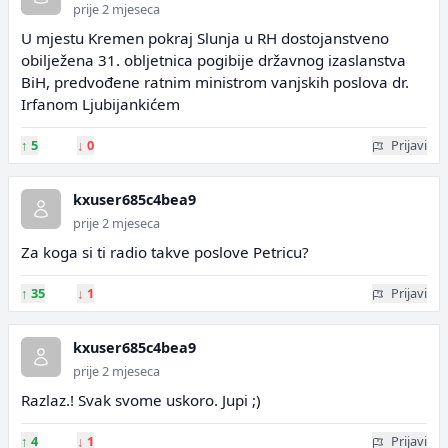
prije 2 mjeseca
U mjestu Kremen pokraj Slunja u RH dostojanstveno
obilježena 31. obljetnica pogibije državnog izaslanstva
BiH, predvođene ratnim ministrom vanjskih poslova dr.
Irfanom Ljubijankićem
↑
5
↓
0
Prijavi
kxuser685c4bea9
prije 2 mjeseca
Za koga si ti radio takve poslove Petricu?
↑
35
↓
1
Prijavi
kxuser685c4bea9
prije 2 mjeseca
Razlaz.! Svak svome uskoro. Jupi ;)
↑
4
↓
1
Prijavi