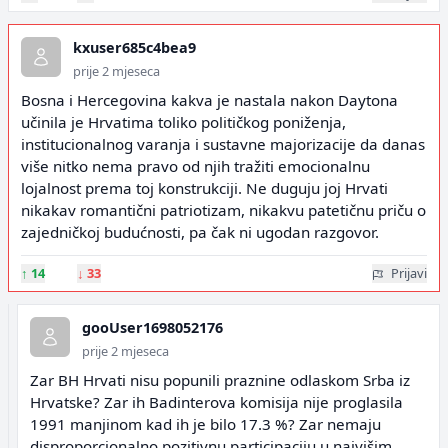
kxuser685c4bea9
prije 2 mjeseca
Bosna i Hercegovina kakva je nastala nakon Daytona
učinila je Hrvatima toliko političkog poniženja,
institucionalnog varanja i sustavne majorizacije da danas
više nitko nema pravo od njih tražiti emocionalnu
lojalnost prema toj konstrukciji. Ne duguju joj Hrvati
nikakav romantični patriotizam, nikakvu patetičnu priču o
zajedničkoj budućnosti, pa čak ni ugodan razgovor.
↑
14
↓
33
Prijavi
gooUser1698052176
prije 2 mjeseca
Zar BH Hrvati nisu popunili praznine odlaskom Srba iz
Hrvatske? Zar ih Badinterova komisija nije proglasila
1991 manjinom kad ih je bilo 17.3 %? Zar nemaju
disproporcionalno pozitivnu participaciju u najvišim