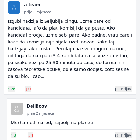
a-team
prije 2 mjeseca
Izgubi hadzija iz Seljublja pingu. Uzme pare od
kandidata, lafo da plati komisiji da ga puste. Ako
kandidat prodje, uzme sebi pare. Ako padne, vrati pare i
kaze da komisija nije htjela uzeti novac. Kako taj
hadzijay tako i ostali. Perutaju na sve moguce nacine,
od toga da natrpaju 3-4 kandidata da se voze zajedno,
pa svako vozi po 25-30 minuta po casu, do formalnih
casova teoretske obuke, gdje samo dodjes, potpises se
da su bio, i cao...
↑
28
↓
0
Prijavi
DellBooy
prije 2 mjeseca
Merhametli narod, najbolji na planeti
↑
3
↓
1
Prijavi