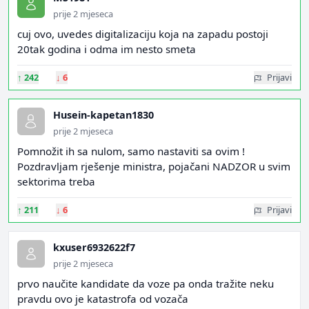
prije 2 mjeseca
cuj ovo, uvedes digitalizaciju koja na zapadu postoji
20tak godina i odma im nesto smeta
↑
242
↓
6
Prijavi
Husein-kapetan1830
prije 2 mjeseca
Pomnožit ih sa nulom, samo nastaviti sa ovim !
Pozdravljam rješenje ministra, pojačani NADZOR u svim
sektorima treba
↑
211
↓
6
Prijavi
kxuser6932622f7
prije 2 mjeseca
prvo naučite kandidate da voze pa onda tražite neku
pravdu ovo je katastrofa od vozača