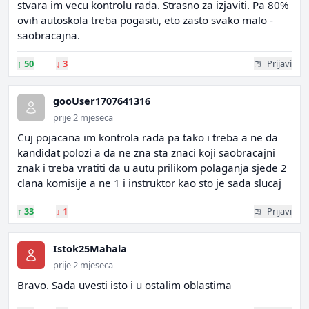
stvara im vecu kontrolu rada. Strasno za izjaviti. Pa 80%
ovih autoskola treba pogasiti, eto zasto svako malo -
saobracajna.
↑
50
↓
3
Prijavi
gooUser1707641316
prije 2 mjeseca
Cuj pojacana im kontrola rada pa tako i treba a ne da
kandidat polozi a da ne zna sta znaci koji saobracajni
znak i treba vratiti da u autu prilikom polaganja sjede 2
clana komisije a ne 1 i instruktor kao sto je sada slucaj
↑
33
↓
1
Prijavi
Istok25Mahala
prije 2 mjeseca
Bravo. Sada uvesti isto i u ostalim oblastima