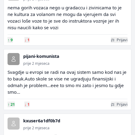
nema gorih vozaca nego u gradaccu i zivinicama to je
ne kultura za volanom ne mogu da vjerujem da svi
vozaci loše voze to je sve do instruktora voznje jer ih
nisu naucili kako se vozi
↑
9
↓
1
Prijavi
pijani-komunista
prije 2 mjeseca
Svagdje u evropi se radi na ovaj sistem samo kod nas je
to bauk.Auto skole se vise ne ugradjuju finansijski i
odmah je problem...eee to smo mi zato i jesmo tu gdje
smo...
↑
21
↓
1
Prijavi
kxuser6a1df0b7d
prije 2 mjeseca