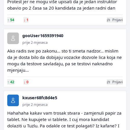
Protest jer ne mogu više upisati da je jedan instruktor
obavio po 2 časa sa 20 kandidata za jedan radni dan
↑
54
↓
1
Prijavi
gooUser1659391940
prije 2 mjeseca
Ako radis sve po zakonu... sto ti smeta nadzor... mislim
da je dosta bilo da dobijaju vozacke dozvole lica koja ne
mogu da testove savladaju, pa se testovi naknadno
mjenjaju...
↑
42
↓
0
Prijavi
kxuser68fc8d4e5
prije 2 mjeseca
Hahahaha kakav vam trosak stvara - zamjenuli papir za
tablet. Ne kupujete vi tablete. I cuj mora kandidat
dolaziti u Tuzlu. Pa odakle ce test polagati? Iz kafane? I