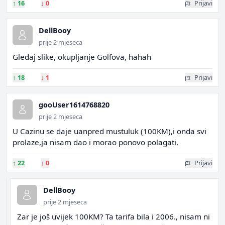
↑
16
↓
0
Prijavi
DellBooy
prije 2 mjeseca
Gledaj slike, okupljanje Golfova, hahah
↑
18
↓
1
Prijavi
gooUser1614768820
prije 2 mjeseca
U Cazinu se daje uanpred mustuluk (100KM),i onda svi
prolaze,ja nisam dao i morao ponovo polagati.
↑
22
↓
0
Prijavi
DellBooy
prije 2 mjeseca
Zar je još uvijek 100KM? Ta tarifa bila i 2006., nisam ni