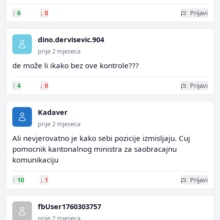
↑
6
↓
0
Prijavi
dino.dervisevic.904
prije 2 mjeseca
de može li ikako bez ove kontrole???
↑
4
↓
0
Prijavi
Kadaver
prije 2 mjeseca
Ali nevjerovatno je kako sebi pozicije izmisljaju. Cuj
pomocnik kantonalnog ministra za saobracajnu
komunikaciju
↑
10
↓
1
Prijavi
fbUser1760303757
prije 2 mjeseca