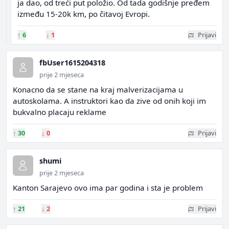
ja dao, od treći put položio. Od tada godišnje pređem
između 15-20k km, po čitavoj Evropi.
↑
6
↓
1
Prijavi
fbUser1615204318
prije 2 mjeseca
Konacno da se stane na kraj malverizacijama u
autoskolama. A instruktori kao da zive od onih koji im
bukvalno placaju reklame
↑
30
↓
0
Prijavi
shumi
prije 2 mjeseca
Kanton Sarajevo ovo ima par godina i sta je problem
↑
21
↓
2
Prijavi