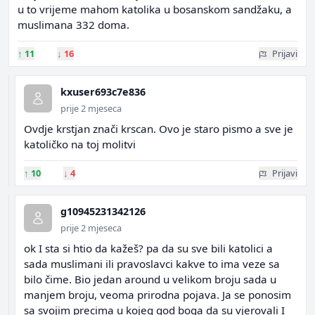
u to vrijeme mahom katolika u bosanskom sandžaku, a
muslimana 332 doma.
↑
11
↓
16
Prijavi
kxuser693c7e836
prije 2 mjeseca
Ovdje krstjan znači krscan. Ovo je staro pismo a sve je
katoličko na toj molitvi
↑
10
↓
4
Prijavi
g10945231342126
prije 2 mjeseca
ok I sta si htio da kažeš? pa da su sve bili katolici a
sada muslimani ili pravoslavci kakve to ima veze sa
bilo čime. Bio jedan around u velikom broju sada u
manjem broju, veoma prirodna pojava. Ja se ponosim
sa svojim precima u kojeg god boga da su vjerovali I