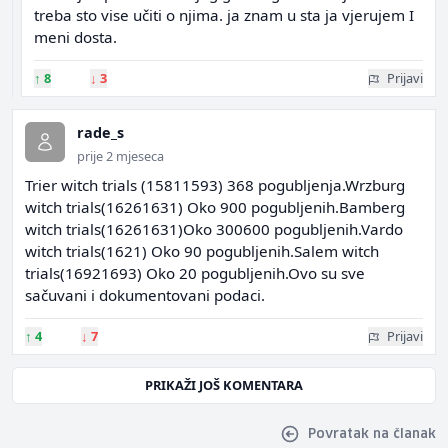
treba sto vise učiti o njima. ja znam u sta ja vjerujem I
meni dosta.
↑
8
↓
3
Prijavi
rade_s
prije 2 mjeseca
Trier witch trials (15811593) 368 pogubljenja.Wrzburg
witch trials(16261631) Oko 900 pogubljenih.Bamberg
witch trials(16261631)Oko 300600 pogubljenih.Vardo
witch trials(1621) Oko 90 pogubljenih.Salem witch
trials(16921693) Oko 20 pogubljenih.Ovo su sve
sačuvani i dokumentovani podaci.
↑
4
↓
7
Prijavi
PRIKAŽI JOŠ KOMENTARA
Povratak na članak