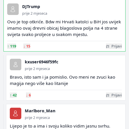
DJTrump
prije 2 mjeseca
Ovo je top otkriće. Bdw mi Hrvati katolci u BiH jos uvijek
imamo ovaj drevni obicaj blagoslova polja na 4 strane
svijeta svako proljece u svakom mjestu.
↑
119
↓
15
Prijavi
kxuser6946f59fc
prije 2 mjeseca
Bravo, isto sam i ja pomislio. Ovo meni ne zvuci kao
magija nego više kao litanije
↑
42
↓
6
Prijavi
Marlboro_Man
prije 2 mjeseca
Lijepo je to a ima i svoju koliko vidim jasnu svrhu.