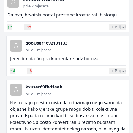
prije 2 mjeseca
Da ovaj hrvatski portal prestane kroatizirati historiju
↑
5
↓
15
Prijavi
gooUser1692101133
prije 2 mjeseca
Jer vidim da fingira komentare hdz botova
↑
4
↓
8
Prijavi
kxuser69fbd1aeb
prije 2 mjeseca
Ne trebaju prestati nista da oduzimaju nego samo da
objasne kako vjerske grupe mogu dobiti kolektivna
prava. Ispada recimo kad bi se bosanski muslimani
kolektivno 50 posto konvertirali u recimo budizam ,
morali bi uzeti idententitet nekog naroda, bilo kojeg da