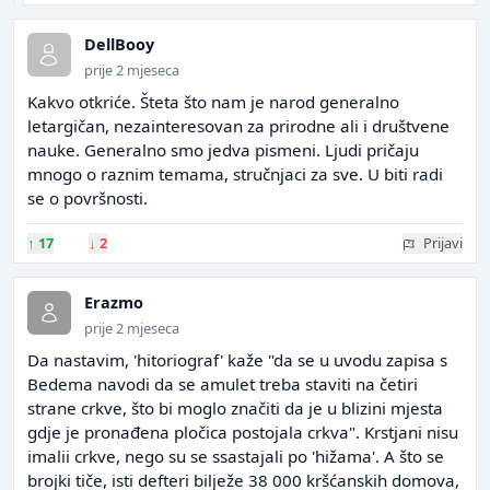
DellBooy
prije 2 mjeseca
Kakvo otkriće. Šteta što nam je narod generalno
letargičan, nezainteresovan za prirodne ali i društvene
nauke. Generalno smo jedva pismeni. Ljudi pričaju
mnogo o raznim temama, stručnjaci za sve. U biti radi
se o površnosti.
↑
17
↓
2
Prijavi
Erazmo
prije 2 mjeseca
Da nastavim, 'hitoriograf' kaže "da se u uvodu zapisa s
Bedema navodi da se amulet treba staviti na četiri
strane crkve, što bi moglo značiti da je u blizini mjesta
gdje je pronađena pločica postojala crkva". Krstjani nisu
imalii crkve, nego su se ssastajali po 'hižama'. A što se
brojki tiče, isti defteri bilježe 38 000 kršćanskih domova,