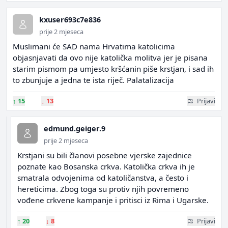
kxuser693c7e836
prije 2 mjeseca
Muslimani će SAD nama Hrvatima katolicima
objasnjavati da ovo nije katolička molitva jer je pisana
starim pismom pa umjesto kršćanin piše krstjan, i sad ih
to zbunjuje a jedna te ista riječ. Palatalizacija
↑
15
↓
13
Prijavi
edmund.geiger.9
prije 2 mjeseca
Krstjani su bili članovi posebne vjerske zajednice
poznate kao Bosanska crkva. Katolička crkva ih je
smatrala odvojenima od katoličanstva, a često i
hereticima. Zbog toga su protiv njih povremeno
vođene crkvene kampanje i pritisci iz Rima i Ugarske.
↑
20
↓
8
Prijavi