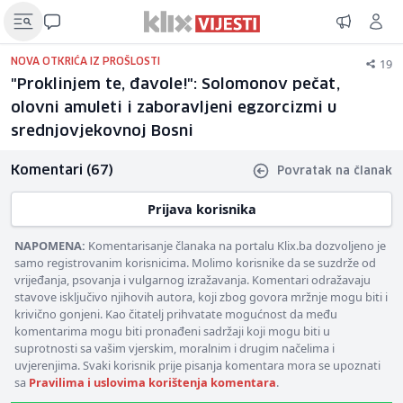
19
NOVA OTKRIĆA IZ PROŠLOSTI
"Proklinjem te, đavole!": Solomonov pečat,
olovni amuleti i zaboravljeni egzorcizmi u
srednjovjekovnoj Bosni
Komentari (67)
Povratak na članak
Prijava korisnika
NAPOMENA:
Komentarisanje članaka na portalu Klix.ba dozvoljeno je
samo registrovanim korisnicima. Molimo korisnike da se suzdrže od
vrijeđanja, psovanja i vulgarnog izražavanja. Komentari odražavaju
stavove isključivo njihovih autora, koji zbog govora mržnje mogu biti i
krivično gonjeni. Kao čitatelj prihvatate mogućnost da među
komentarima mogu biti pronađeni sadržaji koji mogu biti u
suprotnosti sa vašim vjerskim, moralnim i drugim načelima i
uvjerenjima. Svaki korisnik prije pisanja komentara mora se upoznati
sa
Pravilima i uslovima korištenja komentara
.