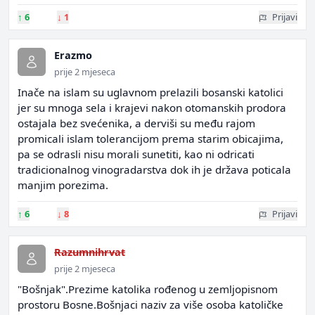
↑
6
↓
1
Prijavi
Erazmo
prije 2 mjeseca
Inače na islam su uglavnom prelazili bosanski katolici
jer su mnoga sela i krajevi nakon otomanskih prodora
ostajala bez svećenika, a derviši su među rajom
promicali islam tolerancijom prema starim obicajima,
pa se odrasli nisu morali sunetiti, kao ni odricati
tradicionalnog vinogradarstva dok ih je država poticala
manjim porezima.
↑
6
↓
8
Prijavi
Razumnihrvat
prije 2 mjeseca
"Bošnjak".Prezime katolika rođenog u zemljopisnom
prostoru Bosne.Bošnjaci naziv za više osoba katoličke