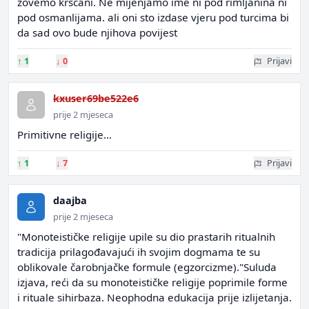
zovemo krscani. Ne mijenjamo ime ni pod rimljanina ni
pod osmanlijama. ali oni sto izdase vjeru pod turcima bi
da sad ovo bude njihova povijest
↑
1
↓
0
Prijavi
kxuser69be522e6
prije 2 mjeseca
Primitivne religije...
↑
1
↓
7
Prijavi
daajba
prije 2 mjeseca
"Monoteističke religije upile su dio prastarih ritualnih
tradicija prilagođavajući ih svojim dogmama te su
oblikovale čarobnjačke formule (egzorcizme)."Suluda
izjava, reći da su monoteističke religije poprimile forme
i rituale sihirbaza. Neophodna edukacija prije izlijetanja.