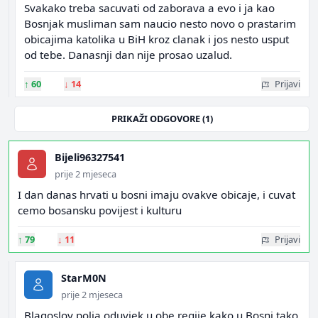
Svakako treba sacuvati od zaborava a evo i ja kao
Bosnjak musliman sam naucio nesto novo o prastarim
obicajima katolika u BiH kroz clanak i jos nesto usput
od tebe. Danasnji dan nije prosao uzalud.
↑
60
↓
14
Prijavi
PRIKAŽI ODGOVORE (1)
Bijeli96327541
prije 2 mjeseca
I dan danas hrvati u bosni imaju ovakve obicaje, i cuvat
cemo bosansku povijest i kulturu
↑
79
↓
11
Prijavi
StarM0N
prije 2 mjeseca
Blagoslov polja oduvjek u obe regije kako u Bosni tako