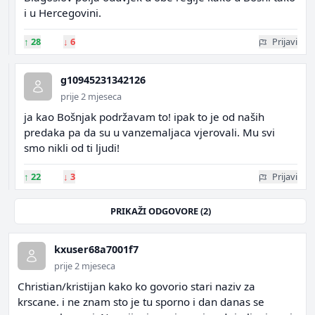
i u Hercegovini.
↑
28
↓
6
Prijavi
g10945231342126
prije 2 mjeseca
ja kao Bošnjak podržavam to! ipak to je od naših
predaka pa da su u vanzemaljaca vjerovali. Mu svi
smo nikli od ti ljudi!
↑
22
↓
3
Prijavi
PRIKAŽI ODGOVORE (2)
kxuser68a7001f7
prije 2 mjeseca
Christian/kristijan kako ko govorio stari naziv za
krscane. i ne znam sto je tu sporno i dan danas se