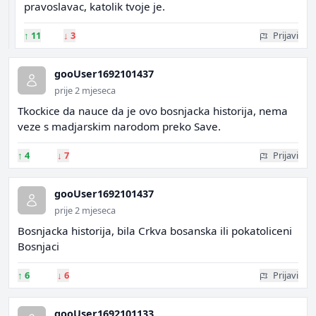
pravoslavac, katolik tvoje je.
↑
11
↓
3
Prijavi
gooUser1692101437
prije 2 mjeseca
Tkockice da nauce da je ovo bosnjacka historija, nema
veze s madjarskim narodom preko Save.
↑
4
↓
7
Prijavi
gooUser1692101437
prije 2 mjeseca
Bosnjacka historija, bila Crkva bosanska ili pokatoliceni
Bosnjaci
↑
6
↓
6
Prijavi
gooUser1692101133