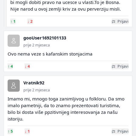
bi mogli dobiti pravo na ucesce u vlasti.To je Bosna.
Nije narod u ovoj zemlji kriv za ovu perverziju misli.
↑
1
↓
2
Prijavi
gooUser1692101133
prije 2 mjeseca
Ovo nema veze s kafanskim stonjacima
↑
4
↓
4
Prijavi
Vratnik92
prije 2 mjeseca
Imamo mi, mnogo toga zanimljivog u folkloru. Da smo
imalo pametniji, da to znamo prezentovati turistima,
bilo bi dosta više ppzitivnijeg interesovanja za našu
istoriju.
↑
5
↓
1
Prijavi