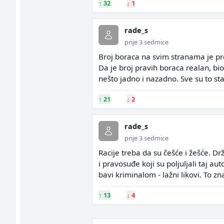
↑
32
↓
1
rade_s
prije 3 sedmice
Broj boraca na svim stranama je pre
Da je broj pravih boraca realan, bio 
nešto jadno i nazadno. Sve su to 
↑
21
↓
2
rade_s
prije 3 sedmice
Racije treba da su češće i žešće. Dr
i pravosuđe koji su poljuljali taj a
bavi kriminalom - lažni likovi. To z
↑
13
↓
4