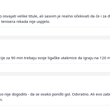
vajati velike titule, ali sasvim je realno očekivati da će i za dv
ni tenisera nikada nije uspjelo.
ije za 90 min trebaju svoje ligaške utakmice da igraju na 120 mi
vo nije dogodilo - da se ovako poništi gol. Odvratno. Ali evo zabi
m.