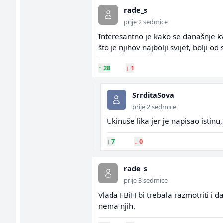
rade_s
prije 2 sedmice
Interesantno je kako se današnje k
što je njihov najbolji svijet, bolji od
↑
28
↓
1
SrrditaSova
prije 2 sedmice
Ukinuše lika jer je napisao istinu,
↑
7
↓
0
rade_s
prije 3 sedmice
Vlada FBiH bi trebala razmotriti i d
nema njih.