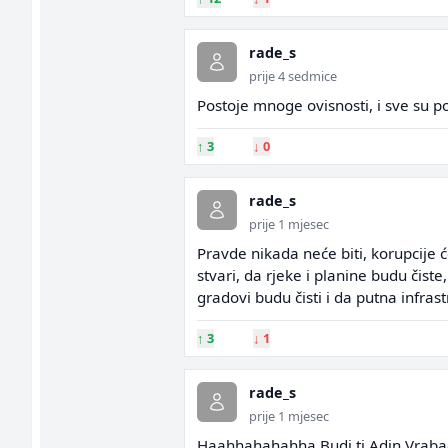
rade_s
prije 4 sedmice
Postoje mnoge ovisnosti, i sve su po
↑
3
↓
0
rade_s
prije 1 mjesec
Pravde nikada neće biti, korupcije ć
stvari, da rjeke i planine budu čist
gradovi budu čisti i da putna infrastr
↑
3
↓
1
rade_s
prije 1 mjesec
Haahhahahahha Budi ti Adin Vrabac u