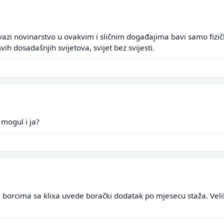
vazi novinarstvo u ovakvim i sličnim događajima bavi samo fizi
 svih dosadašnjih svijetova, svijet bez svijesti.
 mogul i ja?
a borcima sa klixa uvede borački dodatak po mjesecu staža. Velik