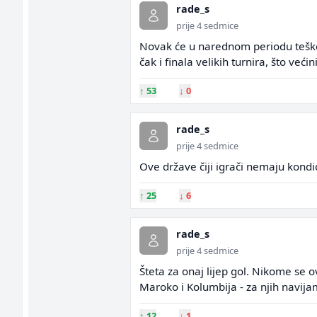
rade_s
prije 4 sedmice
Novak će u narednom periodu teško os
čak i finala velikih turnira, što veći
↑
53
↓
0
rade_s
prije 4 sedmice
Ove države čiji igrači nemaju kondic
↑
25
↓
6
rade_s
prije 4 sedmice
Šteta za onaj lijep gol. Nikome se o
Maroko i Kolumbija - za njih navija
↑
12
↓
1