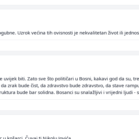
gubne. Uzrok većina tih ovisnosti je nekvalitetan život ili jedno
e uvijek biti. Zato sve što političari u Bosni, kakavi god da su, 
e, da zrak bude čist, da zdravstvo bude zdravstvo, da stave rampu
uktura bude bar solidna. Bosanci su snalažljivi i vrijedni ljudi - 
 košarci. Čuvaj ti Nikolu Jovića.