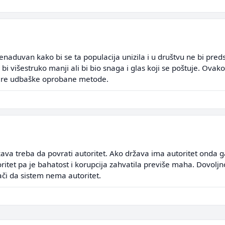
naduvan kako bi se ta populacija unizila i u društvu ne bi pred
bi višestruko manji ali bi bio snaga i glas koji se poštuje. Ovako
stare udbaške oprobane metode.
žava treba da povrati autoritet. Ako država ima autoritet onda ga
utoritet pa je bahatost i korupcija zahvatila previše maha. Dovolj
nači da sistem nema autoritet.