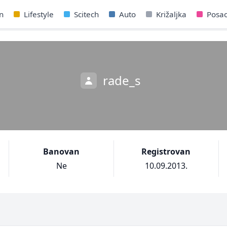
n
Lifestyle
Scitech
Auto
Križaljka
Posa
rade_s
Banovan
Registrovan
Ne
10.09.2013.