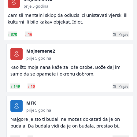
prije 5 godina
Zamisli mentalni sklop da odlucis ici unistavati vjerski ili
kulturni ili bilo kakav objekat. Idiot.
↑
370
↓
16
Prijavi
Mojnemene2
prije 5 godina
Kao što moja nana kaže za loše osobe. Bože daj im
samo da se opamete i okrenu dobrom.
↑
149
↓
10
Prijavi
MFK
prije 5 godina
Najgore je sto ti budali ne mozes dokazati da je on
budala. Da budala vidi da je on budala, prestao bi..