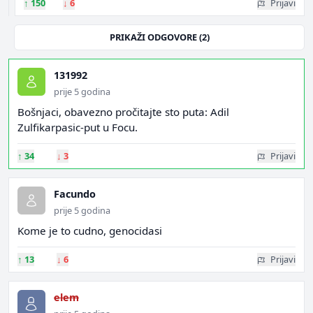
↑
150
↓
6
Prijavi
PRIKAŽI ODGOVORE (2)
131992
prije 5 godina
Bošnjaci, obavezno pročitajte sto puta: Adil
Zulfikarpasic-put u Focu.
↑
34
↓
3
Prijavi
Facundo
prije 5 godina
Kome je to cudno, genocidasi
↑
13
↓
6
Prijavi
elem