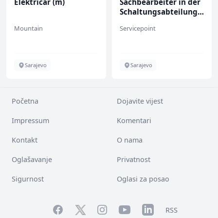
Električar (m)
Sachbearbeiter in der
Schaltungsabteilung
(m/w)
Mountain
Servicepoint
Sarajevo
Sarajevo
Početna
Dojavite vijest
Impressum
Komentari
Kontakt
O nama
Oglašavanje
Privatnost
Sigurnost
Oglasi za posao
Facebook
YouTube
LinkedIn
Twitter
Instagram
RSS