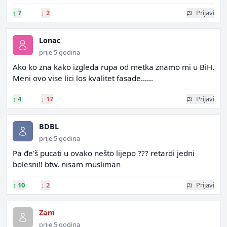
↑
7
↓
2
Prijavi
Lonac
prije 5 godina
Ako ko zna kako izgleda rupa od metka znamo mi u BiH.
Meni ovo vise lici los kvalitet fasade......
↑
4
↓
17
Prijavi
BDBL
prije 5 godina
Pa đe'š pucati u ovako nešto lijepo ??? retardi jedni
bolesni!! btw. nisam musliman
↑
10
↓
2
Prijavi
Zam
prije 5 godina