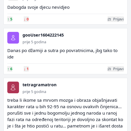
Dabogda svoje djecu nevidjeo
↑
5
↓
0
Prijavi
gooUser1604222145
prije 5 godina
Danas po džamiji a sutra po povratnicima, jbg tako to
ide
↑
6
↓
1
Prijavi
tetragramatron
prije 5 godina
treba li ikome sa mrvom mozga i obraza objašnjavati
karakter rata u bih 92-95 na osnovu ovakvih činjenica...
porušiti sve i jednu bogomolju jednog naroda u ranoj
fazi rata na određenoj teritoriji je dovoljno za skontat ko
je i šta je htio postići u ratu... pametnom je i išaret dosta