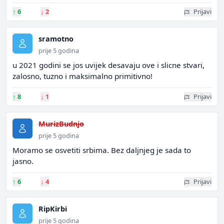
↑
6
↓
2
Prijavi
sramotno
prije 5 godina
u 2021 godini se jos uvijek desavaju ove i slicne stvari,
zalosno, tuzno i maksimalno primitivno!
↑
8
↓
1
Prijavi
MurizBudnjo
prije 5 godina
Moramo se osvetiti srbima. Bez daljnjeg je sada to
jasno.
↑
6
↓
4
Prijavi
RipKirbi
prije 5 godina