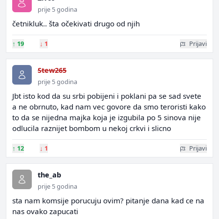
prije 5 godina
četnikluk.. šta očekivati drugo od njih
↑
19
↓
1
Prijavi
Stew265
prije 5 godina
Jbt isto kod da su srbi pobijeni i poklani pa se sad svete
a ne obrnuto, kad nam vec govore da smo teroristi kako
to da se nijedna majka koja je izgubila po 5 sinova nije
odlucila raznijet bombom u nekoj crkvi i slicno
↑
12
↓
1
Prijavi
the_ab
prije 5 godina
sta nam komsije porucuju ovim? pitanje dana kad ce na
nas ovako zapucati