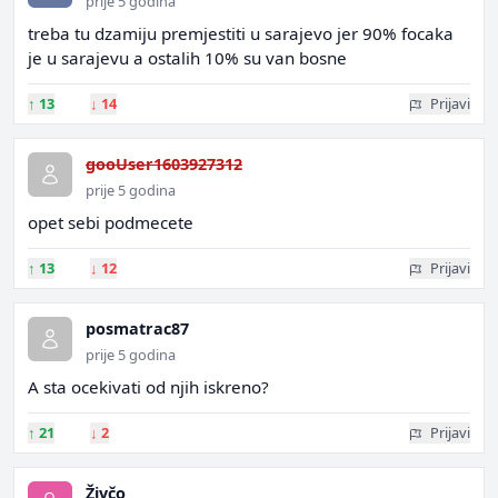
prije 5 godina
treba tu dzamiju premjestiti u sarajevo jer 90% focaka
je u sarajevu a ostalih 10% su van bosne
↑
13
↓
14
Prijavi
gooUser1603927312
prije 5 godina
opet sebi podmecete
↑
13
↓
12
Prijavi
posmatrac87
prije 5 godina
A sta ocekivati od njih iskreno?
↑
21
↓
2
Prijavi
Živčo