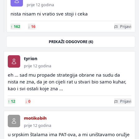
prije 12 godina
nista nisam ni vratio sve stoji i ceka
↑
162
↓
16
Prijavi
PRIKAŽI ODGOVORE (6)
tyrion
prije 12 godina
eh ... sad mu propade strategija obrane na sudu da
nista ne zna, da je on cijeli rat u stvari bio samo kuhar,
kao i svi ostali koje zna ...
↑
12
↓
0
Prijavi
motikabih
prije 12 godina
u srpskim štalama ima PAT-ova, a mi uništavamo oružje