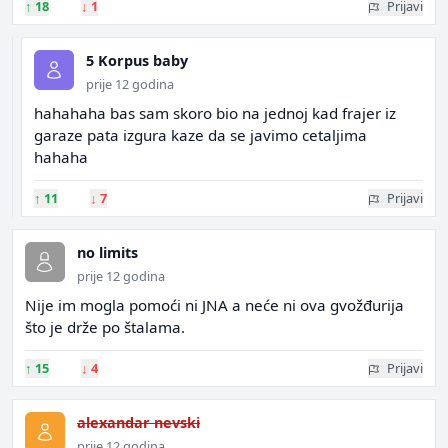
↑
18
↓
1
Prijavi
5 Korpus baby
prije 12 godina
hahahaha bas sam skoro bio na jednoj kad frajer iz
garaze pata izgura kaze da se javimo cetaljima
hahaha
↑
11
↓
7
Prijavi
no limits
prije 12 godina
Nije im mogla pomoći ni JNA a neće ni ova gvožđurija
što je drže po štalama.
↑
15
↓
4
Prijavi
alexandar nevski
prije 12 godina