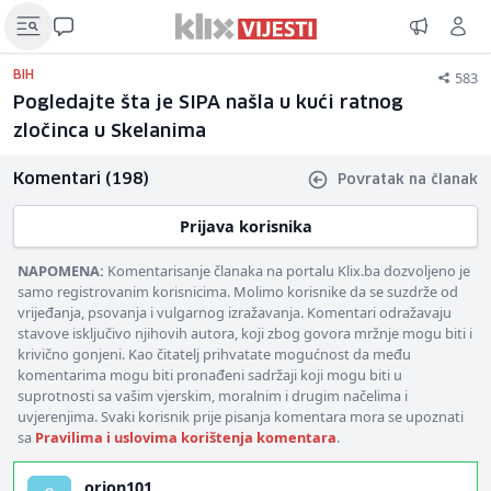
583
BIH
Pogledajte šta je SIPA našla u kući ratnog
zločinca u Skelanima
Komentari (198)
Povratak na članak
Prijava korisnika
NAPOMENA:
Komentarisanje članaka na portalu Klix.ba dozvoljeno je
samo registrovanim korisnicima. Molimo korisnike da se suzdrže od
vrijeđanja, psovanja i vulgarnog izražavanja. Komentari odražavaju
stavove isključivo njihovih autora, koji zbog govora mržnje mogu biti i
krivično gonjeni. Kao čitatelj prihvatate mogućnost da među
komentarima mogu biti pronađeni sadržaji koji mogu biti u
suprotnosti sa vašim vjerskim, moralnim i drugim načelima i
uvjerenjima. Svaki korisnik prije pisanja komentara mora se upoznati
sa
Pravilima i uslovima korištenja komentara
.
orion101