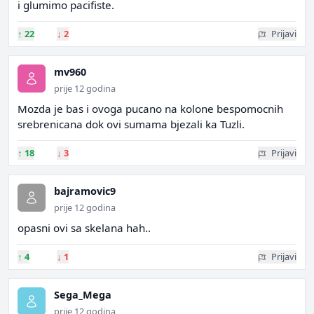
i glumimo pacifiste.
↑
22
↓
2
Prijavi
mv960
prije 12 godina
Mozda je bas i ovoga pucano na kolone bespomocnih
srebrenicana dok ovi sumama bjezali ka Tuzli.
↑
18
↓
3
Prijavi
bajramovic9
prije 12 godina
opasni ovi sa skelana hah..
↑
4
↓
1
Prijavi
Sega_Mega
prije 12 godina