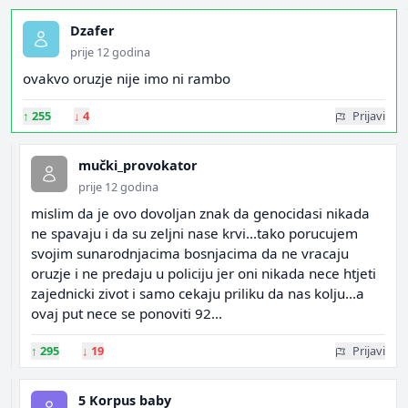
Dzafer
prije 12 godina
ovakvo oruzje nije imo ni rambo
↑
255
↓
4
Prijavi
mučki_provokator
prije 12 godina
mislim da je ovo dovoljan znak da genocidasi nikada
ne spavaju i da su zeljni nase krvi...tako porucujem
svojim sunarodnjacima bosnjacima da ne vracaju
oruzje i ne predaju u policiju jer oni nikada nece htjeti
zajednicki zivot i samo cekaju priliku da nas kolju...a
ovaj put nece se ponoviti 92...
↑
295
↓
19
Prijavi
5 Korpus baby