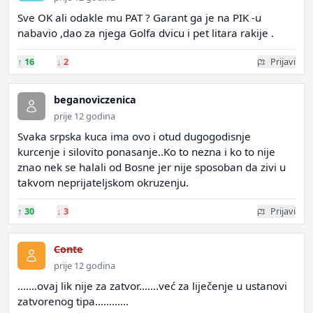
Sve OK ali odakle mu PAT ? Garant ga je na PIK -u
nabavio ,dao za njega Golfa dvicu i pet litara rakije .
↑
16
↓
2
Prijavi
beganoviczenica
prije 12 godina
Svaka srpska kuca ima ovo i otud dugogodisnje
kurcenje i silovito ponasanje..Ko to nezna i ko to nije
znao nek se halali od Bosne jer nije sposoban da zivi u
takvom neprijateljskom okruzenju.
↑
30
↓
3
Prijavi
Conte
prije 12 godina
.......ovaj lik nije za zatvor.......već za liječenje u ustanovi
zatvorenog tipa............