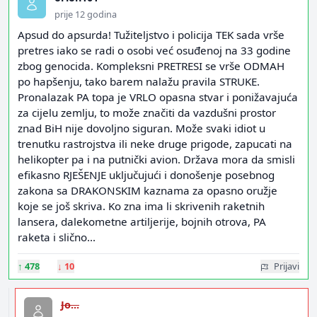
prije 12 godina
Apsud do apsurda! Tužiteljstvo i policija TEK sada vrše
pretres iako se radi o osobi već osuđenoj na 33 godine
zbog genocida. Kompleksni PRETRESI se vrše ODMAH
po hapšenju, tako barem nalažu pravila STRUKE.
Pronalazak PA topa je VRLO opasna stvar i ponižavajuća
za cijelu zemlju, to može značiti da vazdušni prostor
znad BiH nije dovoljno siguran. Može svaki idiot u
trenutku rastrojstva ili neke druge prigode, zapucati na
helikopter pa i na putnički avion. Država mora da smisli
efikasno RJEŠENJE uključujući i donošenje posebnog
zakona sa DRAKONSKIM kaznama za opasno oružje
koje se još skriva. Ko zna ima li skrivenih raketnih
lansera, dalekometne artiljerije, bojnih otrova, PA
raketa i slično...
↑
478
↓
10
Prijavi
Jo...