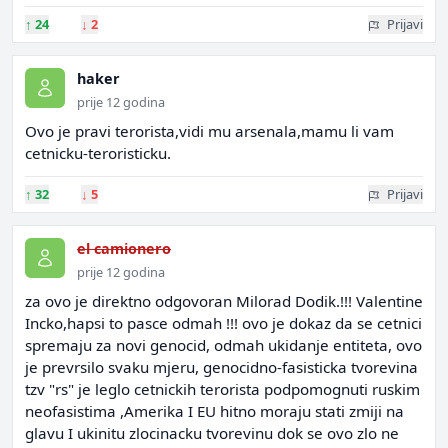
↑
24
↓
2
Prijavi
haker
prije 12 godina
Ovo je pravi terorista,vidi mu arsenala,mamu li vam
cetnicku-teroristicku.
↑
32
↓
5
Prijavi
el camionero
prije 12 godina
za ovo je direktno odgovoran Milorad Dodik.!!! Valentine
Incko,hapsi to pasce odmah !!! ovo je dokaz da se cetnici
spremaju za novi genocid, odmah ukidanje entiteta, ovo
je prevrsilo svaku mjeru, genocidno-fasisticka tvorevina
tzv "rs" je leglo cetnickih terorista podpomognuti ruskim
neofasistima ,Amerika I EU hitno moraju stati zmiji na
glavu I ukinitu zlocinacku tvorevinu dok se ovo zlo ne