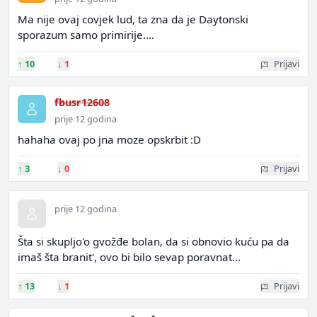
Ma nije ovaj covjek lud, ta zna da je Daytonski
sporazum samo primirije....
↑
10
↓
1
Prijavi
fbusr12608
prije 12 godina
hahaha ovaj po jna moze opskrbit :D
↑
3
↓
0
Prijavi
prije 12 godina
Šta si skupljo'o gvožđe bolan, da si obnovio kuću pa da
imaš šta branit', ovo bi bilo sevap poravnat...
↑
13
↓
1
Prijavi