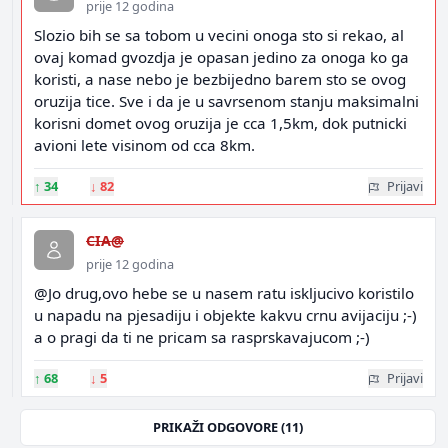
prije 12 godina
Slozio bih se sa tobom u vecini onoga sto si rekao, al
ovaj komad gvozdja je opasan jedino za onoga ko ga
koristi, a nase nebo je bezbijedno barem sto se ovog
oruzija tice. Sve i da je u savrsenom stanju maksimalni
korisni domet ovog oruzija je cca 1,5km, dok putnicki
avioni lete visinom od cca 8km.
↑
34
↓
82
Prijavi
CIA@
prije 12 godina
@Jo drug,ovo hebe se u nasem ratu iskljucivo koristilo
u napadu na pjesadiju i objekte kakvu crnu avijaciju ;-)
a o pragi da ti ne pricam sa rasprskavajucom ;-)
↑
68
↓
5
Prijavi
PRIKAŽI ODGOVORE (11)