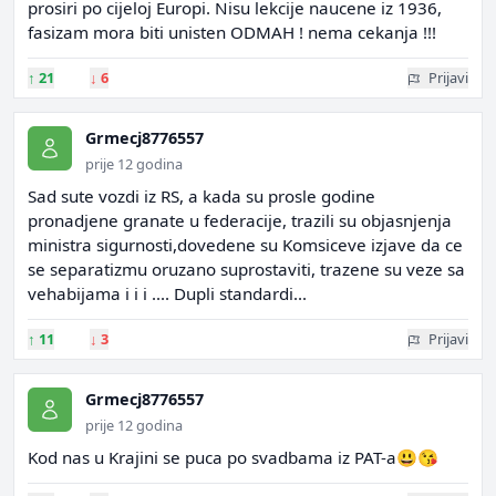
prosiri po cijeloj Europi. Nisu lekcije naucene iz 1936,
fasizam mora biti unisten ODMAH ! nema cekanja !!!
↑
21
↓
6
Prijavi
Grmecj8776557
prije 12 godina
Sad sute vozdi iz RS, a kada su prosle godine
pronadjene granate u federacije, trazili su objasnjenja
ministra sigurnosti,dovedene su Komsiceve izjave da ce
se separatizmu oruzano suprostaviti, trazene su veze sa
vehabijama i i i .... Dupli standardi...
↑
11
↓
3
Prijavi
Grmecj8776557
prije 12 godina
Kod nas u Krajini se puca po svadbama iz PAT-a😃😘