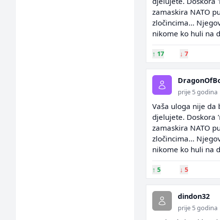
djelujete. Doskora 
zamaskira NATO put
zločincima… Njegovo
nikome ko huli na 
↑
17
↓
7
DragonOfBo
prije 5 godina
Vaša uloga nije da 
djelujete. Doskora 
zamaskira NATO put
zločincima… Njegovo
nikome ko huli na 
↑
5
↓
5
dindon32
prije 5 godina