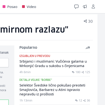
Posao
Video
30
 "mirnom razlazu"
Popularno
članak
IZGUBLJEN U PREVODU
Srbijanci i muslimani: Vučićeva galama u
Mrkonjić Gradu u sukobu s činjenicama
4h 6min
180
125
ma.
ju
DETALJI VELIKE "BORBE"
Selektor Švedske lično pokušao preoteti
osti
Smajlovića, Barbarez u Atini ispravio
 mora
nepravdu iz prošlosti
1h 13min
12
36