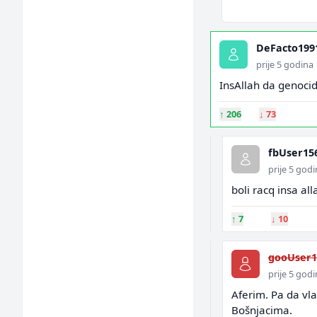
DeFacto199
prije 5 godina
InsAllah da genocid
↑
206
↓
73
fbUser15
prije 5 god
boli racq insa al
↑
7
↓
10
gooUser1
prije 5 god
Aferim. Pa da vl
Bošnjacima.