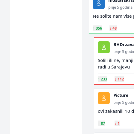
mostarski1
prije 5 godina
Ne solite nam vise
↑
356
↓
48
BHDrzav
prije 5 god
Solili ili ne, ma
radi u Sarajevu
↑
233
↓
112
Picture
prije 5 god
ovi zakasnili 10 d
↑
87
↓
1