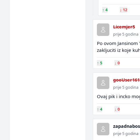
↑
4
↓
12
Licemjer5
prije 5 godina
Po ovom Jansinom " 
zakljuciti iz koje 
↑
5
↓
0
gooUser161
prije 5 godina
Ovaj pik i incko mog
↑
4
↓
0
zapadnabos
prije 5 godina