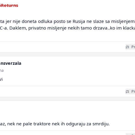
Returns
ta jer nije doneta odluka posto se Rusija ne slaze sa misljenjem
IC-a. Daklem, privatno misljenje nekih tamo drzava..ko im klack
Pr
ansverzala
ina
vi
Pr
laz, nek ne pale traktore nek ih odguraju za smrdiju.