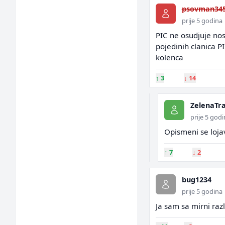
psovman345
prije 5 godina
PIC ne osudjuje nos
pojedinih clanica P
kolenca
↑
3
↓
14
ZelenaTr
prije 5 god
Opismeni se loja
↑
7
↓
2
bug1234
prije 5 godina
Ja sam sa mirni raz