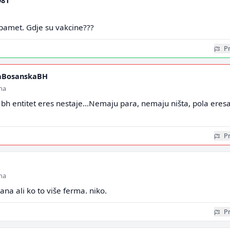
981
 pamet. Gdje su vakcine???
Pr
aBosanskaBH
ina
nji bh entitet eres nestaje...Nemaju para, nemaju ništa, pola eres
Pr
ina
ana ali ko to više ferma. niko.
Pr