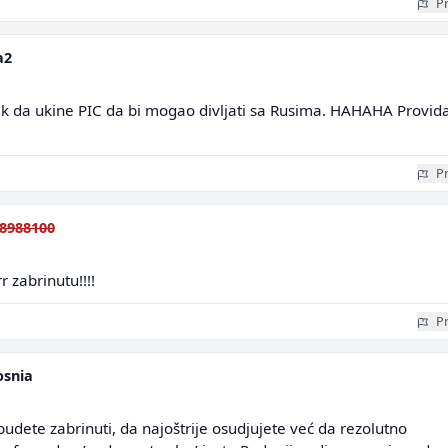
Pr
a2
k da ukine PIC da bi mogao divljati sa Rusima. HAHAHA Provid
Pr
8988100
zabrinutu!!!!
Pr
snia
budete zabrinuti, da najoštrije osudjujete već da rezolutno