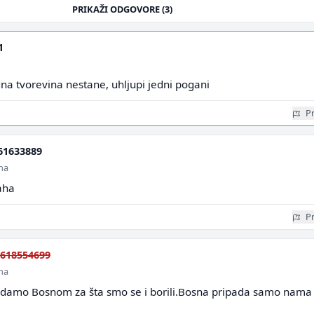
PRIKAŽI ODGOVORE (3)
1
na tvorevina nestane, uhljupi jedni pogani
Pr
61633889
ina
laha
Pr
618554699
ina
adamo Bosnom za šta smo se i borili.Bosna pripada samo nama