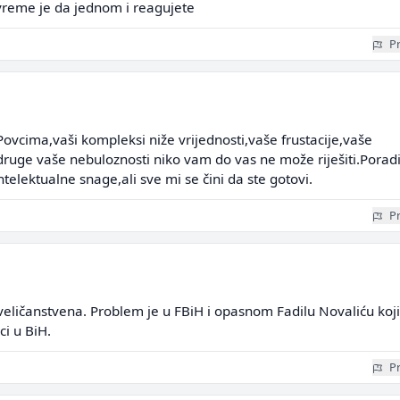
vreme je da jednom i reagujete
Pr
vcima,vaši kompleksi niže vrijednosti,vaše frustacije,vaše
druge vaše nebuloznosti niko vam do vas ne može riješiti.Porad
telektualne snage,ali sve mi se čini da ste gotovi.
Pr
veličanstvena. Problem je u FBiH i opasnom Fadilu Novaliću koji
ci u BiH.
Pr