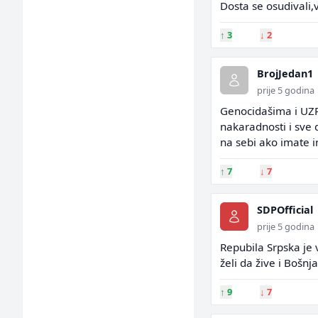
Dosta se osudivali,
↑
3
↓
2
BrojJedan1
prije 5 godina
Genocidašima i UZPo
nakaradnosti i sve 
na sebi ako imate in
↑
7
↓
7
SDPOfficial
prije 5 godina
Repubila Srpska je 
želi da žive i Bošnja
↑
9
↓
7