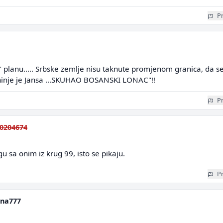
Pr
planu..... Srbske zemlje nisu taknute promjenom granica, da s
kuhinje je Jansa ...SKUHAO BOSANSKI LONAC"!!
Pr
0204674
u sa onim iz krug 99, isto se pikaju.
Pr
na777