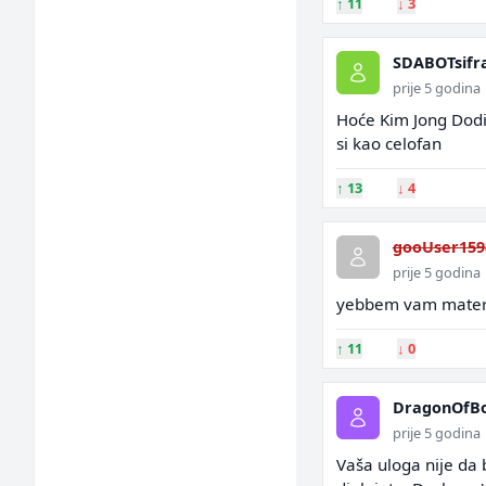
↑
11
↓
3
SDABOTsifr
prije 5 godina
Hoće Kim Jong Dodi
si kao celofan
↑
13
↓
4
gooUser159
prije 5 godina
yebbem vam materr 
↑
11
↓
0
DragonOfBo
prije 5 godina
Vaša uloga nije da 