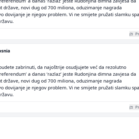
'referendum’ a danas ‘razlaz’ jeste Rudonjina dimna zavjesa da
 države, novi dug od 700 miliona, oduzimanje nagrada
 dovijanje je njegov problem. Vi ne smijete pružati slamku sp
državu.
Pr
snia
budete zabrinuti, da najoštrije osudjujete već da rezolutno
'referendum’ a danas ‘razlaz’ jeste Rudonjina dimna zavjesa da
 države, novi dug od 700 miliona, oduzimanje nagrada
 dovijanje je njegov problem. Vi ne smijete pružati slamku sp
državu.
Pr