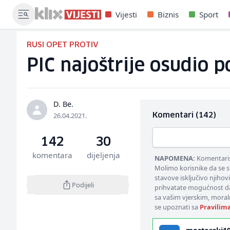
Vijesti
Biznis
Sport
RUSI OPET PROTIV
PIC najoštrije osudio 
D. Be.
26.04.2021.
Komentari (142)
142
30
komentara
dijeljenja
NAPOMENA:
Komentarisa
Molimo korisnike da se s
stavove isključivo njihov
Podijeli
prihvatate mogućnost da
sa vašim vjerskim, moral
se upoznati sa
Pravilim