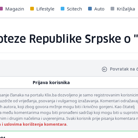
Magazin
Lifestyle
Scitech
Auto
Križaljka
poteze Republike Srpske o
Povratak na 
Prijava korisnika
nje članaka na portalu Klix.ba dozvoljeno je samo registrovanim korisnici
uzdrže od vrijeđanja, psovanja i vulgarnog izražavanja. Komentari odražava
ih autora, koji zbog govora mržnje mogu biti i krivično gonjeni. Kao čitatelj
 među komentarima mogu biti pronađeni sadržaji koji mogu biti u suprotn
nim i drugim načelima i uvjerenjima. Svaki korisnik prije pisanja komentara
a i uslovima korištenja komentara
.