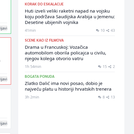
KORAK DO ESKALACIJE
Huti izveli veliki raketni napad na vojsku
koju podržava Saudijska Arabija u Jemenu:
Desetine ubijenih vojnika
ijavi
41min
10
43
SCENE KAO IZ FILMOVA
Drama u Francuskoj: Vozačica
automobilom oborila policajca u civilu,
njegov kolega otvorio vatru
a
1h 54min
15
2
BOGATA PONUDA
ijavi
Zlatko Dalić ima novi posao, dobio je
najveću platu u historiji hrvatskih trenera
3h 2min
8
13
ijavi