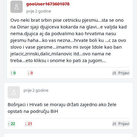
gooUser1673601078
prije 2 godine
Ovo neki brat srbin pise cetnicku pjesmu...sta se ono
na Dinar sjaji djujiceva kokarda na glavi...e valjda kad
nema.djujica aj da podvalimo kao hrvatima nasu
pjesmu haha...ko vas nezna...hrvate boli ku ...c za ovo
slovo i vase pjesme...imamo mi svoje Idole kao ban
jelacic,zrinski,dalic,milanovic itd...ovo nama ne
treba...eto kliksu i onome ko pati za jugom...
↑
0
↓
0
Prijavi
prije 2 godine
Bošnjaci i Hrvati se moraju držati zajedno ako žele
opstati na području BiH
↑
22
↓
21
Prijavi