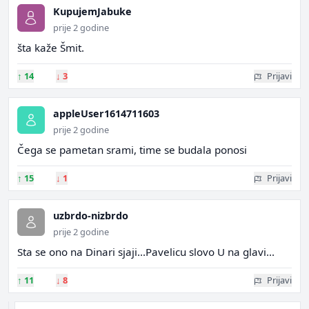
KupujemJabuke
prije 2 godine
šta kaže Šmit.
↑
14
↓
3
Prijavi
appleUser1614711603
prije 2 godine
Čega se pametan srami, time se budala ponosi
↑
15
↓
1
Prijavi
uzbrdo-nizbrdo
prije 2 godine
Sta se ono na Dinari sjaji...Pavelicu slovo U na glavi...
↑
11
↓
8
Prijavi