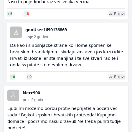
Nisu to pojedini buraz vec velika vecina
↑
6
↓
8
Prijavi
gooUser1690136869
prije 2 godine
Da kao i s Bosnjacke strane koji lome spomenike
hrvatskim braniteljima i skidaju zastave i jos kazu idite
Hrvati iz Bosne jer ste manjina i te sve stvari radite i
onda ss pitate sto nevolimo drzavu
↑
0
↓
0
Prijavi
Nerc900
prije 2 godine
Ljudi mi mozemo borbu protiv neprijatelja poceti vec
sada!! Bojkot srpskih i hrvatskih proizvoda! Kupujmo
domace i podrzimo nasu drzavu!! Ne treba puniti tudje
budzete!!