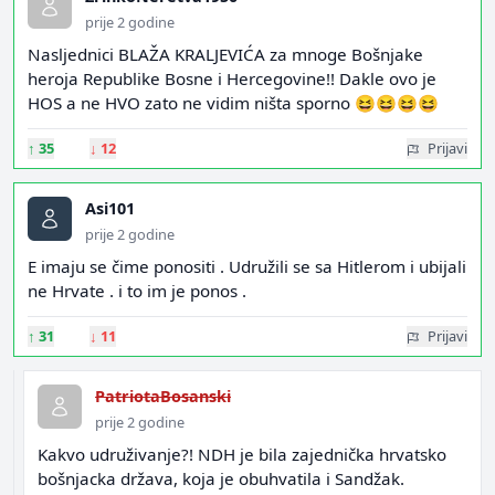
prije 2 godine
Nasljednici BLAŽA KRALJEVIĆA za mnoge Bošnjake
heroja Republike Bosne i Hercegovine!! Dakle ovo je
HOS a ne HVO zato ne vidim ništa sporno 😆😆😆😆
↑
35
↓
12
Prijavi
Asi101
prije 2 godine
E imaju se čime ponositi . Udružili se sa Hitlerom i ubijali
ne Hrvate . i to im je ponos .
↑
31
↓
11
Prijavi
PatriotaBosanski
prije 2 godine
Kakvo udruživanje?! NDH je bila zajednička hrvatsko
bošnjacka država, koja je obuhvatila i Sandžak.