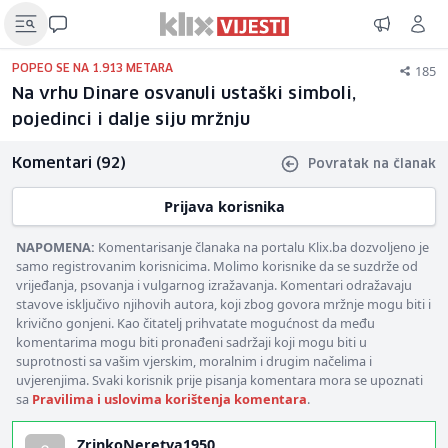
185
POPEO SE NA 1.913 METARA
Na vrhu Dinare osvanuli ustaški simboli,
pojedinci i dalje siju mržnju
Komentari (92)
Povratak na članak
Prijava korisnika
NAPOMENA:
Komentarisanje članaka na portalu Klix.ba dozvoljeno je
samo registrovanim korisnicima. Molimo korisnike da se suzdrže od
vrijeđanja, psovanja i vulgarnog izražavanja. Komentari odražavaju
stavove isključivo njihovih autora, koji zbog govora mržnje mogu biti i
krivično gonjeni. Kao čitatelj prihvatate mogućnost da među
komentarima mogu biti pronađeni sadržaji koji mogu biti u
suprotnosti sa vašim vjerskim, moralnim i drugim načelima i
uvjerenjima. Svaki korisnik prije pisanja komentara mora se upoznati
sa
Pravilima i uslovima korištenja komentara
.
ZrinkoNeretva1950