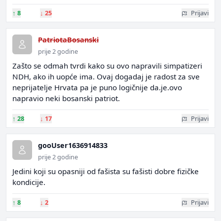
↑
8
↓
25
Prijavi
PatriotaBosanski
prije 2 godine
Zašto se odmah tvrdi kako su ovo napravili simpatizeri
NDH, ako ih uopće ima. Ovaj dogadaj je radost za sve
neprijatelje Hrvata pa je puno logičnije da.je.ovo
napravio neki bosanski patriot.
↑
28
↓
17
Prijavi
gooUser1636914833
prije 2 godine
Jedini koji su opasniji od fašista su fašisti dobre fizičke
kondicije.
↑
8
↓
2
Prijavi