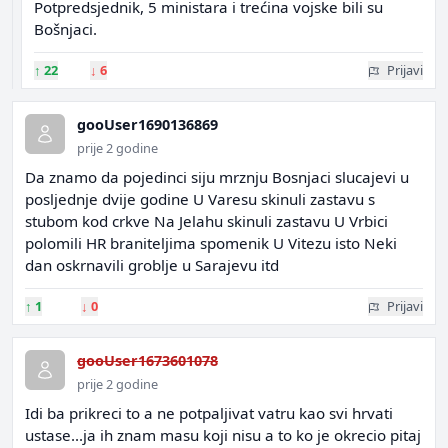
Potpredsjednik, 5 ministara i trećina vojske bili su
Bošnjaci.
↑
22
↓
6
Prijavi
gooUser1690136869
prije 2 godine
Da znamo da pojedinci siju mrznju Bosnjaci slucajevi u
posljednje dvije godine U Varesu skinuli zastavu s
stubom kod crkve Na Jelahu skinuli zastavu U Vrbici
polomili HR braniteljima spomenik U Vitezu isto Neki
dan oskrnavili groblje u Sarajevu itd
↑
1
↓
0
Prijavi
gooUser1673601078
prije 2 godine
Idi ba prikreci to a ne potpaljivat vatru kao svi hrvati
ustase...ja ih znam masu koji nisu a to ko je okrecio pitaj