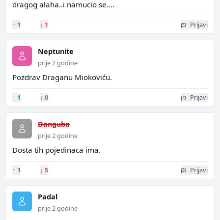
dragog alaha..i namucio se....
↑
1
↓
1
Prijavi
Neptunite
prije 2 godine
Pozdrav Draganu Miokoviću.
↑
1
↓
0
Prijavi
Danguba
prije 2 godine
Dosta tih pojedinaca ima.
↑
1
↓
5
Prijavi
Padal
prije 2 godine