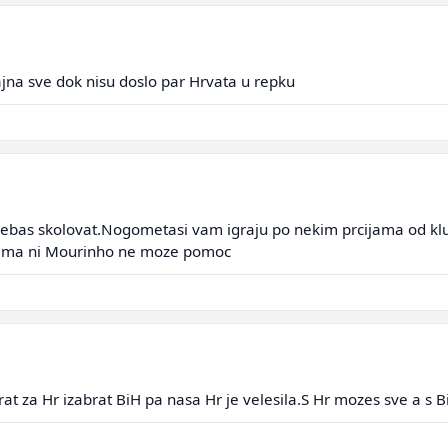
tajna sve dok nisu doslo par Hrvata u repku
 trebas skolovat.Nogometasi vam igraju po nekim prcijama od klu
o.Vama ni Mourinho ne moze pomoc
at za Hr izabrat BiH pa nasa Hr je velesila.S Hr mozes sve a s B