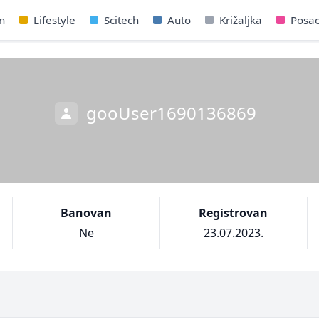
n
Lifestyle
Scitech
Auto
Križaljka
Posa
gooUser1690136869
Banovan
Registrovan
Ne
23.07.2023.