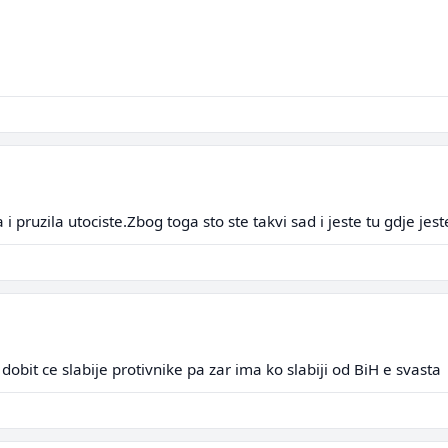
 pruzila utociste.Zbog toga sto ste takvi sad i jeste tu gdje jest
obit ce slabije protivnike pa zar ima ko slabiji od BiH e svasta