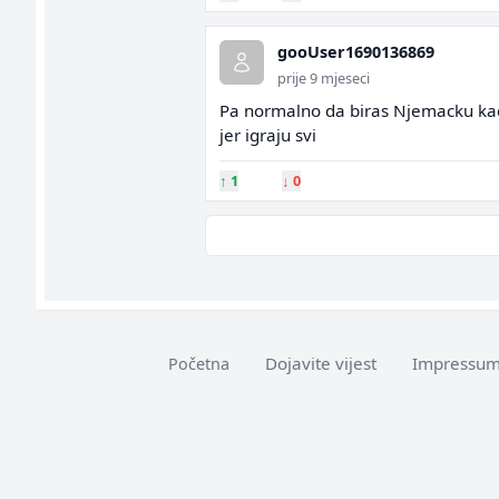
gooUser1690136869
prije 9 mjeseci
Pa normalno da biras Njemacku kad o
jer igraju svi
↑
1
↓
0
Dojavite vijest
Impressu
Početna