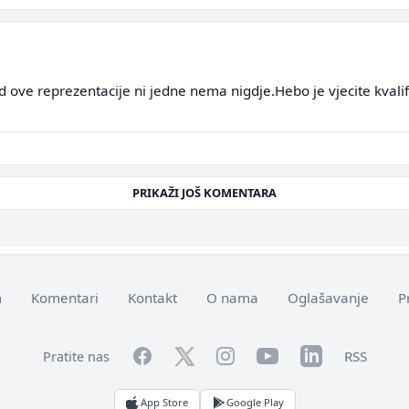
ve reprezentacije ni jedne nema nigdje.Hebo je vjecite kvalifik
PRIKAŽI JOŠ KOMENTARA
m
Komentari
Kontakt
O nama
Oglašavanje
P
Facebook
YouTube
LinkedIn
Twitter
Instagram
RSS
Pratite nas
App Store
Google Play