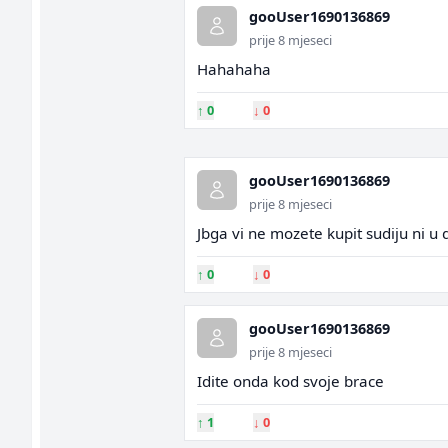
gooUser1690136869
prije 8 mjeseci
Hahahaha
↑
0
↓
0
gooUser1690136869
prije 8 mjeseci
Jbga vi ne mozete kupit sudiju ni u 
↑
0
↓
0
gooUser1690136869
prije 8 mjeseci
Idite onda kod svoje brace
↑
1
↓
0