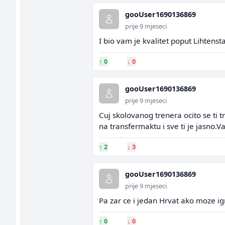
gooUser1690136869
prije 9 mjeseci
I bio vam je kvalitet poput Lihtens
↑
0
↓
0
gooUser1690136869
prije 9 mjeseci
Cuj skolovanog trenera ocito se ti
na transfermaktu i sve ti je jasn
↑
2
↓
3
gooUser1690136869
prije 9 mjeseci
Pa zar ce i jedan Hrvat ako moze igr
↑
0
↓
0