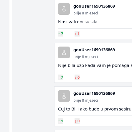
gooUser1690136869
prije 8 mjeseci
Nasi vatreni su sila
↑
7
↓
1
gooUser1690136869
prije 8 mjeseci
Nije bila uzp kada vam je pomagala i
↑
7
↓
0
gooUser1690136869
prije 8 mjeseci
Cuj to BiH ako bude u prvom sesiru d
↑
1
↓
0