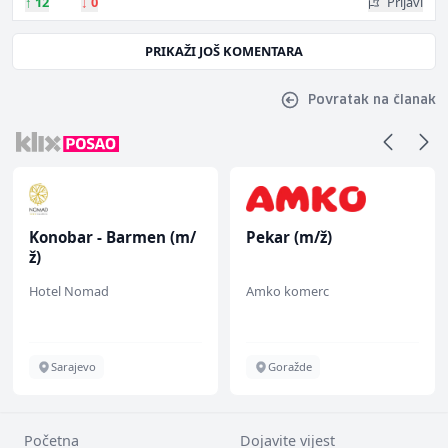
↑
12
↓
0
Prijavi
PRIKAŽI JOŠ KOMENTARA
Povratak na članak
Konobar - Barmen (m/
Pekar (m/ž)
ž)
Hotel Nomad
Amko komerc
Sarajevo
Goražde
Početna
Dojavite vijest