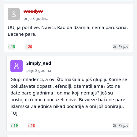
WoodyW
prije 8 godina
UU, ja pozitive. Naivci. Kao da dzamiaj nema paruscina.
Bacene pare.
↑
13
↓
20
Prijavi
Simply_Red
prije 8 godina
Glupi mladenci, a ovi što mašalaju još gluplji. Kome se
pokušavate dopasti, efendiji, džematlijama? Što ne
date pare gladnima i onima koji nemaju? Još su
postojali ćilimi a oni uzeli nove. Bezveze bačene pare.
Islamska Zajednica nikad bogatija a oni još doniraju.
FUJ
↑
19
↓
18
Prijavi