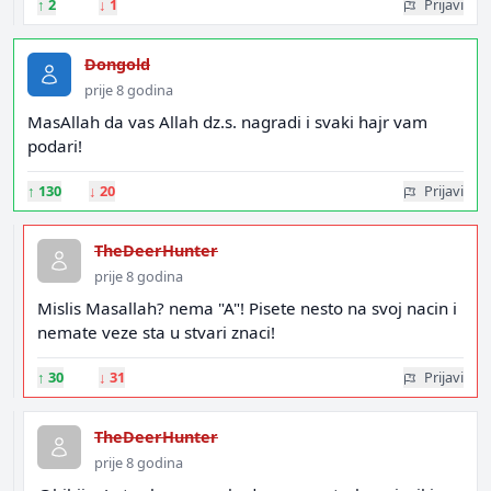
↑
2
↓
1
Prijavi
Dongold
prije 8 godina
MasAllah da vas Allah dz.s. nagradi i svaki hajr vam
podari!
↑
130
↓
20
Prijavi
TheDeerHunter
prije 8 godina
Mislis Masallah? nema "A"! Pisete nesto na svoj nacin i
nemate veze sta u stvari znaci!
↑
30
↓
31
Prijavi
TheDeerHunter
prije 8 godina