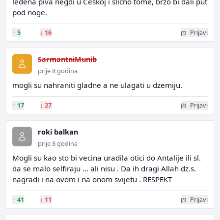
ledena piva negdi u Češkoj i slično tome, brzo bi dali put
pod noge.
↑
5
↓
16
Prijavi
SarmantniMunib
prije 8 godina
mogli su nahraniti gladne a ne ulagati u dzemiju.
↑
17
↓
27
Prijavi
roki balkan
prije 8 godina
Mogli su kao sto bi vecina uradila otici do Antalije ili sl.
da se malo selfiraju ... ali nisu . Da ih dragi Allah dz.s.
nagradi i na ovom i na onom svijetu . RESPEKT
↑
41
↓
11
Prijavi