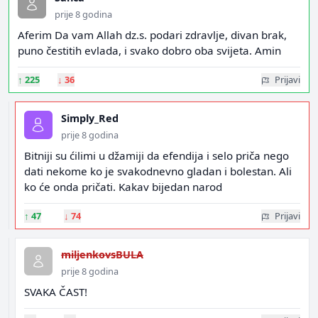
prije 8 godina
Aferim Da vam Allah dz.s. podari zdravlje, divan brak,
puno čestitih evlada, i svako dobro oba svijeta. Amin
↑
225
↓
36
Prijavi
Simply_Red
prije 8 godina
Bitniji su ćilimi u džamiji da efendija i selo priča nego
dati nekome ko je svakodnevno gladan i bolestan. Ali
ko će onda pričati. Kakav bijedan narod
↑
47
↓
74
Prijavi
miljenkovsBULA
prije 8 godina
SVAKA ČAST!