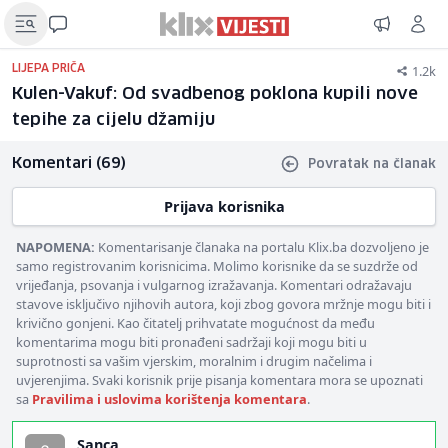
1.2k
LIJEPA PRIČA
Kulen-Vakuf: Od svadbenog poklona kupili nove
tepihe za cijelu džamiju
Komentari (69)
Povratak na članak
Prijava korisnika
NAPOMENA:
Komentarisanje članaka na portalu Klix.ba dozvoljeno je
samo registrovanim korisnicima. Molimo korisnike da se suzdrže od
vrijeđanja, psovanja i vulgarnog izražavanja. Komentari odražavaju
stavove isključivo njihovih autora, koji zbog govora mržnje mogu biti i
krivično gonjeni. Kao čitatelj prihvatate mogućnost da među
komentarima mogu biti pronađeni sadržaji koji mogu biti u
suprotnosti sa vašim vjerskim, moralnim i drugim načelima i
uvjerenjima. Svaki korisnik prije pisanja komentara mora se upoznati
sa
Pravilima i uslovima korištenja komentara
.
Sanca