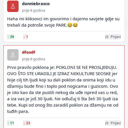
donniebrasco
prije 8 godina
Haha mi kliksovci im govorimo i dajemo savjete gdje su
trebali da potroše svoje PARE.😂😂
↑
39
↓
1
Prijavi
dfasdf
prije 8 godina
Prvo pravilo poklona je: POKLONI SE NE PROSLJEĐUJU.
OVO ŠTO STE URADILI JE IZRAZ NEKULTURE SEOSKE jer
Nije cilj tih ljudi koji su dali poklon da onima koji idu u
džamiju bude fino i toplo pod nogicama i guzicom. Ovo
je isto kao da ste pustili nekog da uđe ispred vas u red,
a iza vas je još 30 ljudi. Ne odlučuj ti šta želi 30 ljudi iza
tebe. Kupi od onog što zaradiš poklon za džamiju ne od
tuđih para.
↑
11
↓
33
Prijavi