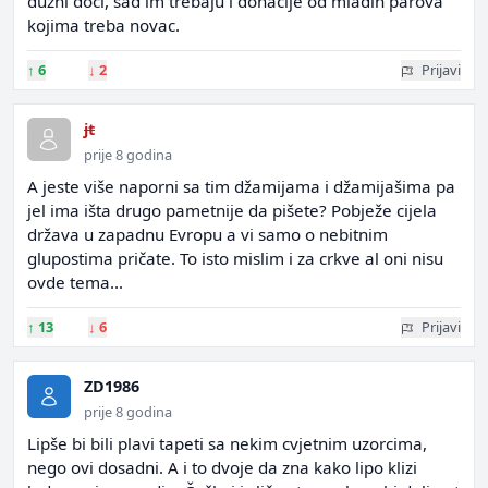
dužni doći, sad im trebaju i donacije od mladih parova
kojima treba novac.
↑
6
↓
2
Prijavi
jt
prije 8 godina
A jeste više naporni sa tim džamijama i džamijašima pa
jel ima išta drugo pametnije da pišete? Pobježe cijela
država u zapadnu Evropu a vi samo o nebitnim
glupostima pričate. To isto mislim i za crkve al oni nisu
ovde tema...
↑
13
↓
6
Prijavi
ZD1986
prije 8 godina
Lipše bi bili plavi tapeti sa nekim cvjetnim uzorcima,
nego ovi dosadni. A i to dvoje da zna kako lipo klizi