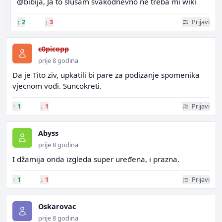
@bibija, Ja to slusam svakodnevno ne treba mi wiki
↑
2
↓
3
Prijavi
c0picopp
prije 8 godina
Da je Tito ziv, upkatili bi pare za podizanje spomenika
vjecnom vođi. Suncokreti.
↑
1
↓
1
Prijavi
Abyss
prije 8 godina
I džamija onda izgleda super uređena, i prazna.
↑
1
↓
1
Prijavi
Oskarovac
prije 8 godina