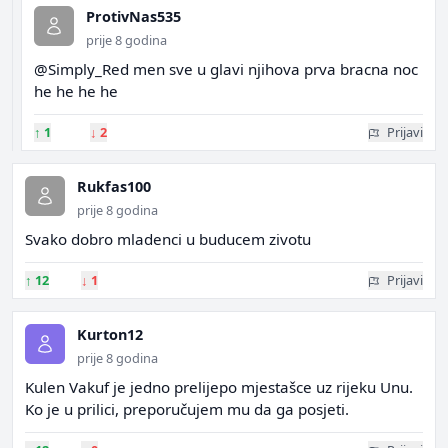
ProtivNas535
prije 8 godina
@Simply_Red men sve u glavi njihova prva bracna noc
he he he he
↑
1
↓
2
Prijavi
Rukfas100
prije 8 godina
Svako dobro mladenci u buducem zivotu
↑
12
↓
1
Prijavi
Kurton12
prije 8 godina
Kulen Vakuf je jedno prelijepo mjestašce uz rijeku Unu.
Ko je u prilici, preporučujem mu da ga posjeti.