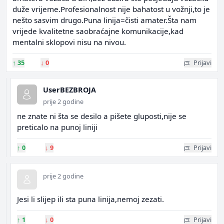
duže vrijeme.Profesionalnost nije bahatost u vožnji,to je
nešto sasvim drugo.Puna linija=čisti amater.Šta nam
vrijede kvalitetne saobraćajne komunikacije,kad
mentalni sklopovi nisu na nivou.
↑
35
↓
0
Prijavi
UserBEZBROJA
prije 2 godine
ne znate ni šta se desilo a pišete gluposti,nije se
preticalo na punoj liniji
↑
0
↓
9
Prijavi
prije 2 godine
Jesi li slijep ili sta puna linija,nemoj zezati.
↑
1
↓
0
Prijavi