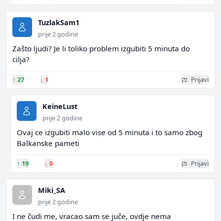
TuzlakSam1
prije 2 godine
Zašto ljudi? Je li toliko problem izgubiti 5 minuta do
cilja?
↑
27
↓
1
Prijavi
KeineLust
prije 2 godine
Ovaj ce izgubiti malo vise od 5 minuta i to samo zbog
Balkanske pameti
↑
19
↓
0
Prijavi
Miki_SA
prije 2 godine
I ne čudi me, vracao sam se juče, ovdje nema