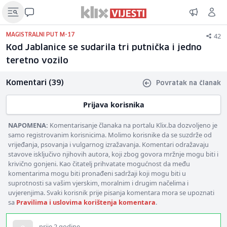
42
MAGISTRALNI PUT M-17
Kod Jablanice se sudarila tri putnička i jedno
teretno vozilo
Komentari (39)
Povratak na članak
Prijava korisnika
NAPOMENA:
Komentarisanje članaka na portalu Klix.ba dozvoljeno je
samo registrovanim korisnicima. Molimo korisnike da se suzdrže od
vrijeđanja, psovanja i vulgarnog izražavanja. Komentari odražavaju
stavove isključivo njihovih autora, koji zbog govora mržnje mogu biti i
krivično gonjeni. Kao čitatelj prihvatate mogućnost da među
komentarima mogu biti pronađeni sadržaji koji mogu biti u
suprotnosti sa vašim vjerskim, moralnim i drugim načelima i
uvjerenjima. Svaki korisnik prije pisanja komentara mora se upoznati
sa
Pravilima i uslovima korištenja komentara
.
prije 2 godine