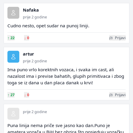
Nafaka
prije 2 godine
Cudno nesto, opet sudar na punoj liniji.
↑
22
↓
0
Prijavi
artur
prije 2 godine
Ima puno vrlo korektnih vozaca, i svaka im cast, ali
nazalost ima i previse bahatih, glupih primitivaca i zbog
toga se iz dana u dan placa danak u krvi!
↑
27
↓
0
Prijavi
prije 2 godine
Puna linija nema priče sve jasno kao dan.Puno je
amatera vozača u BiH,bez obzira što posjeduju vozačku