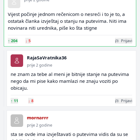
Vijest počinje jednom rečenicom o nesreći i to je to, a
ostatak članka izvještaj o stanju na putevima. Niti ima
novinara niti urednika, piše ko šta stigne
↑
204
↓
5
Prijavi
RajaSaVratnika36
prije 2 godine
ne znam za tebe al meni je bitnije stanje na putevima
nego da mi pise kako mamlazi ne znaju voziti po
obicaju.
↑
11
↓
8
Prijavi
mornarrr
prije 2 godine
sta se ovde ima izvještavati o putevima vidis da su se