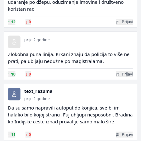
udaranje po džepu, oduzimanje imovine i društveno
koristan rad
↑
12
↓
0
Prijavi
prije 2 godine
Zlokobna puna linija. Krkani znaju da policija to više ne
prati, pa ubijaju nedužne po magistralama.
↑
10
↓
0
Prijavi
text_razuma
prije 2 godine
Da su samo napravili autoput do konjica, sve bi im
halalio bilo kojoj stranci. Fuj uhljupi nesposobni. Bradina
ko Indijske ceste iznad provalije samo malo šire
↑
11
↓
0
Prijavi