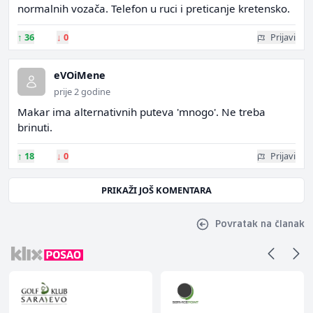
normalnih vozača. Telefon u ruci i preticanje kretensko.
↑
36
↓
0
Prijavi
eVOiMene
prije 2 godine
Makar ima alternativnih puteva 'mnogo'. Ne treba
brinuti.
↑
18
↓
0
Prijavi
PRIKAŽI JOŠ KOMENTARA
Povratak na članak