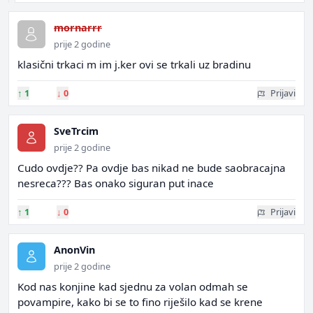
mornarrr
prije 2 godine
klasični trkaci m im j.ker ovi se trkali uz bradinu
↑
1
↓
0
Prijavi
SveTrcim
prije 2 godine
Cudo ovdje?? Pa ovdje bas nikad ne bude saobracajna
nesreca??? Bas onako siguran put inace
↑
1
↓
0
Prijavi
AnonVin
prije 2 godine
Kod nas konjine kad sjednu za volan odmah se
povampire, kako bi se to fino riješilo kad se krene