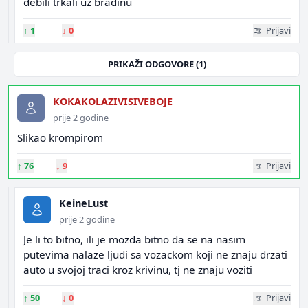
debili trkali uz bradinu
↑
1
↓
0
Prijavi
PRIKAŽI ODGOVORE (1)
KOKAKOLAZIVISIVEBOJE
prije 2 godine
Slikao krompirom
↑
76
↓
9
Prijavi
KeineLust
prije 2 godine
Je li to bitno, ili je mozda bitno da se na nasim
putevima nalaze ljudi sa vozackom koji ne znaju drzati
auto u svojoj traci kroz krivinu, tj ne znaju voziti
↑
50
↓
0
Prijavi