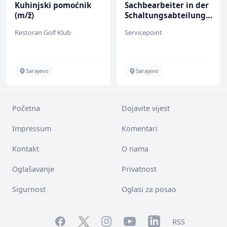
Kuhinjski pomoćnik
Sachbearbeiter in der
(m/ž)
Schaltungsabteilung
(m/w)
Restoran Golf Klub
Servicepoint
Sarajevo
Sarajevo
Početna
Dojavite vijest
Impressum
Komentari
Kontakt
O nama
Oglašavanje
Privatnost
Sigurnost
Oglasi za posao
Facebook
YouTube
LinkedIn
Twitter
Instagram
RSS