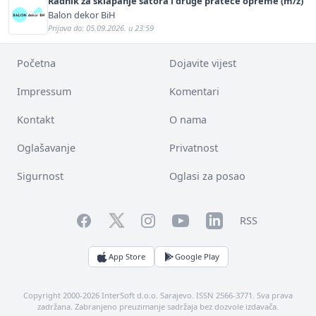
Radnik za sklapanje šatora i druge prateće opreme (m/ž)
Balon dekor BiH
Prijava do: 05.09.2026. u 23:59
Početna
Dojavite vijest
Impressum
Komentari
Kontakt
O nama
Oglašavanje
Privatnost
Sigurnost
Oglasi za posao
Facebook
YouTube
LinkedIn
Twitter
Instagram
RSS
App Store
Google Play
Copyright 2000-2026 InterSoft d.o.o. Sarajevo. ISSN 2566-3771. Sva prava
zadržana. Zabranjeno preuzimanje sadržaja bez dozvole izdavača.