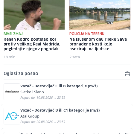
BIVŠI ZMAJ
POLICIJA NA TERENU
Kenan Kodro postigao gol
Na isušenom dnu rijeke Save
protiv velikog Real Madrida,
pronađene kosti koje
pogledajte njegov pogodak
asociraju na ljudske
18 min
2 sata
Oglasi za posao
Vozač - Dostavljač C ili B kategorije (m/ž)
Slatko i Slano
Prijava do: 10.08.2026. u 23:59
Vozač - Dostavljač B ili C1 kategorije (m/ž)
Atal Group
Prijava do: 20.08.2026. u 23:59