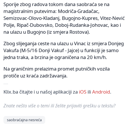
Sporije zbog radova tokom dana saobraća se na
magistralnim putevima: Modriča-Gradačac,
Semizovac-Olovo-Kladanj, Bugojno-Kupres, Vitez-Nević
Polje, Ripač-Dubovsko, Doboj-Rudanka-Johovac, kao i
na ulazu u Bugojno (iz smjera Rostova).
Zbog slijeganja ceste na ulazu u Vinac iz smjera Donjeg
Vakufa (M-5/16 Donji Vakuf - Jajce) u funkciji je samo
jedna traka, a brzina je ograničena na 20 km/h.
Na graničnim prelazima promet putničkih vozila
protiče uz kraća zadržavanja.
Klix.ba čitajte i u našoj aplikaciji za
iOS
ili
Android
.
Znate nešto više o temi ili želite prijaviti grešku u tekstu?
saobraćajna nesreća