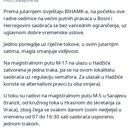
Foto: Čitatelj/Klix.ba
Prema jutarnjem izvještaju BIHAMK-a, na početku ove
radne sedmice na većini putnih pravaca u Bosni i
Hercegovini saobraća se bez vanrednih ograničenja, uz
uglavnom dobre vremenske uslove.
Jedino ponegdje uz riječne tokove, u ovim jutarnjim
satima, magla smanjuje vidljivost.
Na magistralnom putu M-17 na ulazu u Hadžiće
zatvorena je jedna traka, pa se na ovom lokalitetu
saobraća uz regulaciju semafora. Za ulazak u Hadžiće
koriste se alternativni pravci (u oba smjera).
U toku su radovi na magistralnom putu M-5 u Sarajevu
(tranzit, od kružnog toka u Hrasnom do skretanja za
Vraca), zbog čega se svakim danom (osim nedjelje) u
vremenu od 07 do 16:30 sati saobraća usporeno,
jednom trakom.