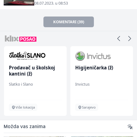
08.07.2023. u 08:53
KOMENTARI (39)
Prodavač u školskoj
Higijeničarka (ž)
kantini (ž)
Slatko i Slano
Invictus
Više lokacija
Sarajevo
Možda vas zanima