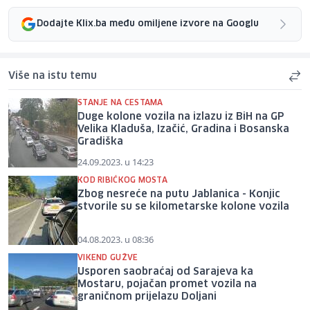
Dodajte Klix.ba među omiljene izvore na Googlu
Više na istu temu
STANJE NA CESTAMA
Duge kolone vozila na izlazu iz BiH na GP
Velika Kladuša, Izačić, Gradina i Bosanska
Gradiška
24.09.2023. u 14:23
KOD RIBIĆKOG MOSTA
Zbog nesreće na putu Jablanica - Konjic
stvorile su se kilometarske kolone vozila
04.08.2023. u 08:36
VIKEND GUŽVE
Usporen saobraćaj od Sarajeva ka
Mostaru, pojačan promet vozila na
graničnom prijelazu Doljani