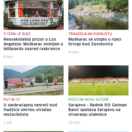
O ČEMU JE RIJEČ
TRAGEDIJA NA KUPALIŠTU
Nesvakidašnji prizor u Los
Muškarac se utopio u rijeci
Angelesu: Muškarac snimljen u
Krivaji kod Zavidovića
billboardu nasred raskrsnice
4 sata
8 sati
PUT M-17
POČETAK NOVE SEZONE
U saobraćajnoj nesreći kod
Sarajevo - Radnik 0:0: Golman
Hadžića smrtno stradao
Banić spašava Sarajevo na
motociklista
otvaranju utakmice
1 sat
55 min