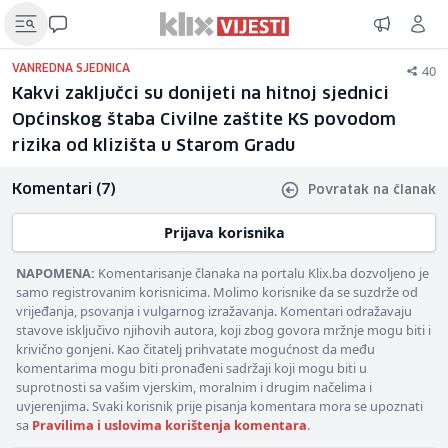
40
VANREDNA SJEDNICA
Kakvi zaključci su donijeti na hitnoj sjednici
Općinskog štaba Civilne zaštite KS povodom
rizika od klizišta u Starom Gradu
Komentari (7)
Povratak na članak
Prijava korisnika
NAPOMENA:
Komentarisanje članaka na portalu Klix.ba dozvoljeno je
samo registrovanim korisnicima. Molimo korisnike da se suzdrže od
vrijeđanja, psovanja i vulgarnog izražavanja. Komentari odražavaju
stavove isključivo njihovih autora, koji zbog govora mržnje mogu biti i
krivično gonjeni. Kao čitatelj prihvatate mogućnost da među
komentarima mogu biti pronađeni sadržaji koji mogu biti u
suprotnosti sa vašim vjerskim, moralnim i drugim načelima i
uvjerenjima. Svaki korisnik prije pisanja komentara mora se upoznati
sa
Pravilima i uslovima korištenja komentara
.