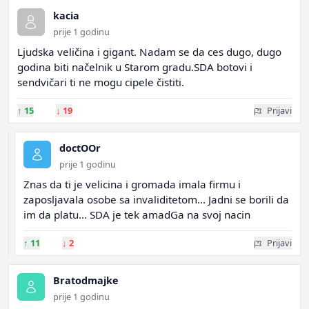
kacia
prije 1 godinu
Ljudska veličina i gigant. Nadam se da ces dugo, dugo
godina biti načelnik u Starom gradu.SDA botovi i
sendvičari ti ne mogu cipele čistiti.
↑
15
↓
19
Prijavi
doctOOr
prije 1 godinu
Znas da ti je velicina i gromada imala firmu i
zaposljavala osobe sa invaliditetom... Jadni se borili da
im da platu... SDA je tek amadGa na svoj nacin
↑
11
↓
2
Prijavi
Bratodmajke
prije 1 godinu