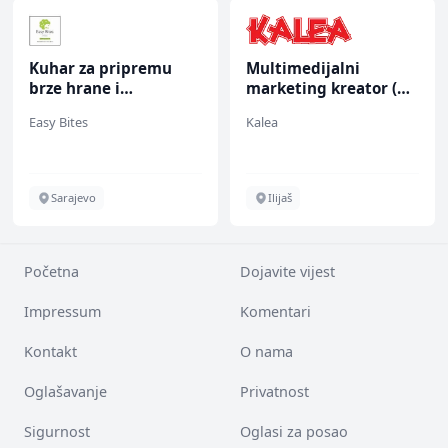
Kuhar za pripremu
Multimedijalni
brze hrane i
marketing kreator (m/
jednostavnih jela (m/
ž)
Easy Bites
Kalea
ž)
Sarajevo
Ilijaš
Početna
Dojavite vijest
Impressum
Komentari
Kontakt
O nama
Oglašavanje
Privatnost
Sigurnost
Oglasi za posao