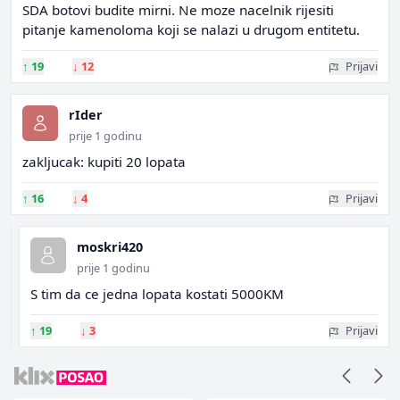
SDA botovi budite mirni. Ne moze nacelnik rijesiti
pitanje kamenoloma koji se nalazi u drugom entitetu.
↑
19
↓
12
Prijavi
rIder
prije 1 godinu
zakljucak: kupiti 20 lopata
↑
16
↓
4
Prijavi
moskri420
prije 1 godinu
S tim da ce jedna lopata kostati 5000KM
↑
19
↓
3
Prijavi