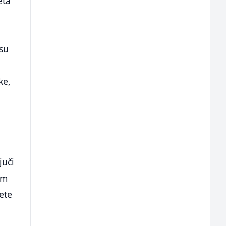
eta
 su
ke,
juči
om
tete