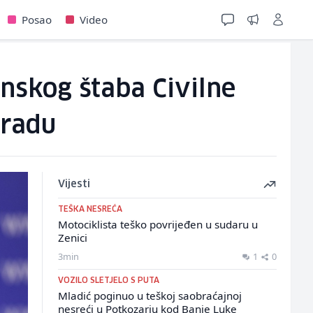
Posao
Video
inskog štaba Civilne
Gradu
Vijesti
TEŠKA NESREĆA
Motociklista teško povrijeđen u sudaru u
Zenici
3min
1
0
VOZILO SLETJELO S PUTA
Mladić poginuo u teškoj saobraćajnoj
nesreći u Potkozarju kod Banje Luke