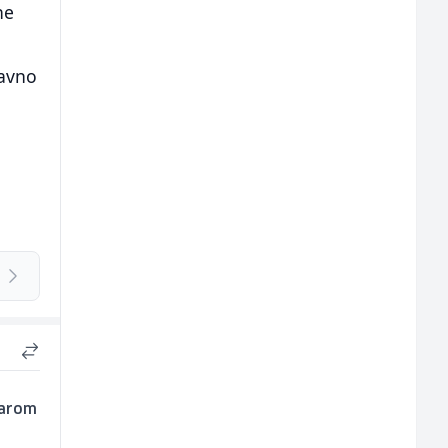
ne
ravno
Starom