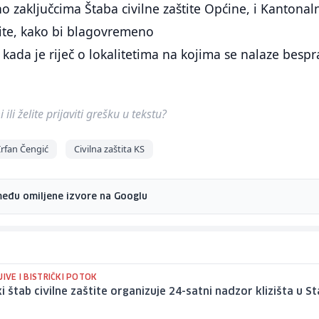
o zaključcima Štaba civilne zaštite Općine, i Kantonal
tite, kako bi blagovremeno
 kada je riječ o lokalitetima na kojima se nalaze besp
ili želite prijaviti grešku u tekstu?
Irfan Čengić
Civilna zaštita KS
među omiljene izvore na Googlu
JIVE I BISTRIČKI POTOK
i štab civilne zaštite organizuje 24-satni nadzor klizišta u 