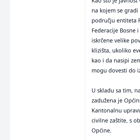
Kao što je javnost
na kojem se gradi 
području entiteta 
Federacije Bosne i
iskrčene velike po
klizišta, ukoliko e
kao i da nasipi ze
mogu dovesti do iz
U skladu sa tim, na
zadužena je Općins
Kantonalnu upravu
civilne zaštite, s 
Općine.