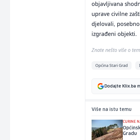
objavljivana shodn
uprave civilne zaš
djelovali, posebno
izgrađeni objekti.
Znate nešto više o temi 
Općina Stari Grad
Dodajte Klix.ba 
Više na istu temu
CURINE N
Općinsk
Gradu