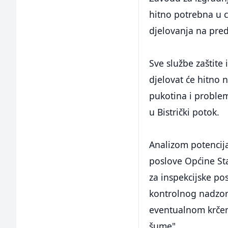
hitno potrebna u c
djelovanja na pre
Sve službe zaštite 
djelovat će hitno 
pukotina i probl
u Bistrički potok.
Analizom potencija
poslove Općine Sta
za inspekcijske po
kontrolnog nadzor
eventualnom krčen
šume".