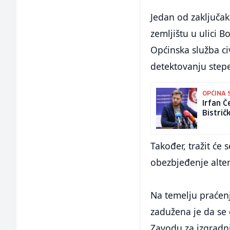
Jedan od zaključak
zemljištu u ulici B
Općinska služba ci
detektovanju stepe
OPĆINA 
Irfan Č
Bistrič
Također, tražit će
obezbjeđenje alter
Na temelju praćenj
zadužena je da se 
Zavodu za izgradnj