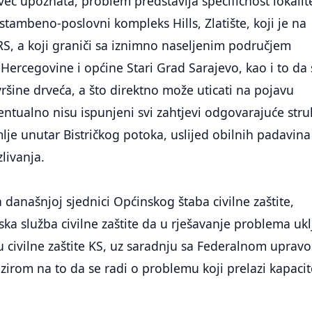
 već upoznata, problem predstavlja specifičnost lokalit
stambeno-poslovni kompleks Hills, Zlatište, koji je na
RS, a koji graniči sa iznimno naseljenim područjem
 Hercegovine i općine Stari Grad Sarajevo, kao i to da
vršine drveća, a što direktno može uticati na pojavu
ventualno nisu ispunjeni svi zahtjevi odgovarajuće stru
mlje unutar Bistričkog potoka, uslijed obilnih padavina
livanja.
 današnjoj sjednici Općinskog štaba civilne zaštite,
ka služba civilne zaštite da u rješavanje problema ukl
 civilne zaštite KS, uz saradnju sa Federalnom uprav
obzirom na to da se radi o problemu koji prelazi kapaci