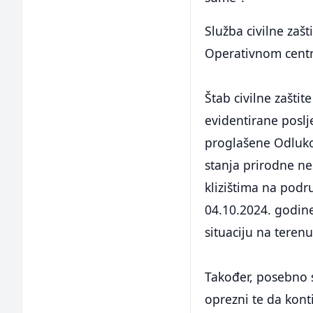
Služba civilne zašt
Operativnom centru
Štab civilne zašti
evidentirane poslj
proglašene Odluko
stanja prirodne n
klizištima na podr
04.10.2024. godin
situaciju na terenu
Također, posebno
oprezni te da kont