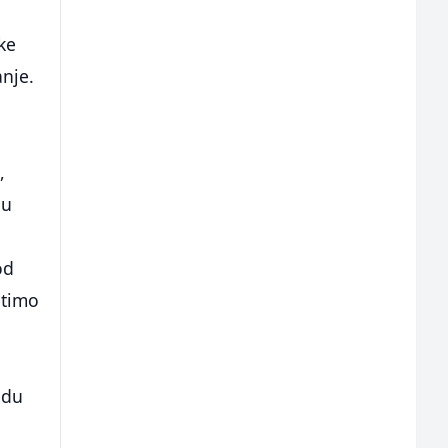
čke
anje.
,
ju
od
atimo
udu