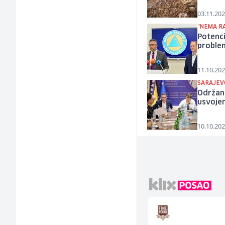
03.11.202
"NEMA R
Potenci
proble
11.10.202
SARAJEV
Održana
usvojen
10.10.202