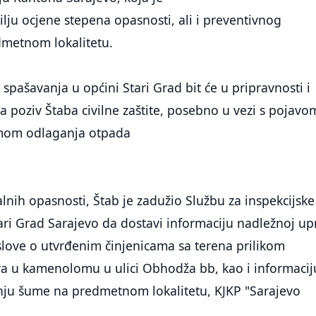
ilju ocjene stepena opasnosti, ali i preventivnog
dmetnom lokalitetu.
i spašavanja u općini Stari Grad bit će u pripravnosti i
na poziv Štaba civilne zaštite, posebno u vezi s pojavo
emom odlaganja otpada
lnih opasnosti, Štab je zadužio Službu za inspekcijske
ri Grad Sarajevo da dostavi informaciju nadležnoj up
slove o utvrđenim činjenicama sa terena prilikom
a u kamenolomu u ulici Obhodža bb, kao i informacij
ju šume na predmetnom lokalitetu, KJKP "Sarajevo