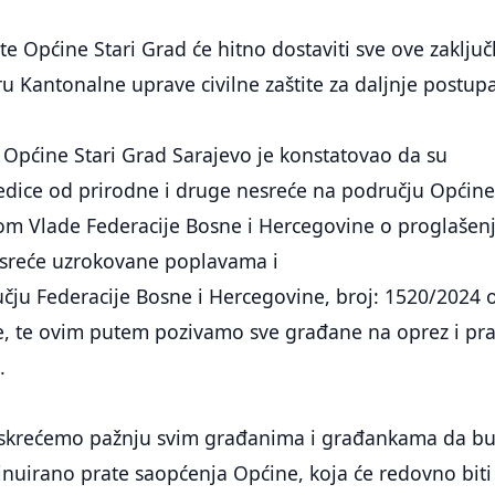
ite Općine Stari Grad će hitno dostaviti sve ove zaklju
 Kantonalne uprave civilne zaštite za daljnje postup
te Općine Stari Grad Sarajevo je konstatovao da su
edice od prirodne i druge nesreće na području Općine
m Vlade Federacije Bosne i Hercegovine o proglašen
esreće uzrokovane poplavama i
učju Federacije Bosne i Hercegovine, broj: 1520/2024 
e, te ovim putem pozivamo sve građane na oprez i pr
.
 skrećemo pažnju svim građanima i građankama da b
inuirano prate saopćenja Općine, koja će redovno biti