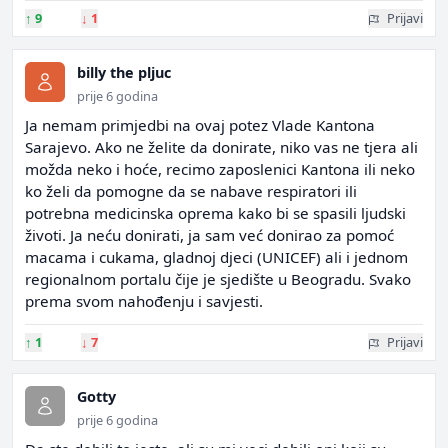
↑
9
↓
1
Prijavi
billy the pljuc
prije 6 godina
Ja nemam primjedbi na ovaj potez Vlade Kantona
Sarajevo. Ako ne želite da donirate, niko vas ne tjera ali
možda neko i hoće, recimo zaposlenici Kantona ili neko
ko želi da pomogne da se nabave respiratori ili
potrebna medicinska oprema kako bi se spasili ljudski
životi. Ja neću donirati, ja sam već donirao za pomoć
macama i cukama, gladnoj djeci (UNICEF) ali i jednom
regionalnom portalu čije je sjedište u Beogradu. Svako
prema svom nahođenju i savjesti.
↑
1
↓
7
Prijavi
Gotty
prije 6 godina