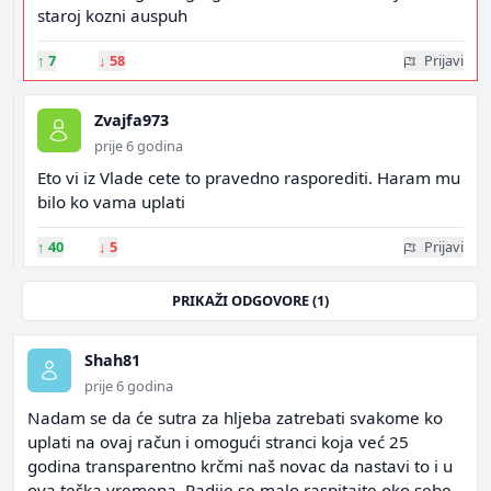
staroj kozni auspuh
↑
7
↓
58
Prijavi
Zvajfa973
prije 6 godina
Eto vi iz Vlade cete to pravedno rasporediti. Haram mu
bilo ko vama uplati
↑
40
↓
5
Prijavi
PRIKAŽI ODGOVORE (1)
Shah81
prije 6 godina
Nadam se da će sutra za hljeba zatrebati svakome ko
uplati na ovaj račun i omogući stranci koja već 25
godina transparentno krčmi naš novac da nastavi to i u
ova teška vremena. Radije se malo raspitajte oko sebe,