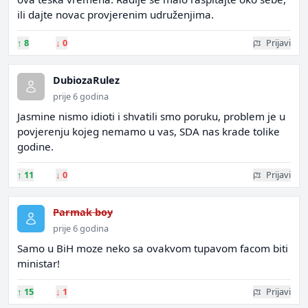
ili dajte novac provjerenim udruženjima.
↑
8
↓
0
Prijavi
DubiozaRulez
prije 6 godina
Jasmine nismo idioti i shvatili smo poruku, problem je u
povjerenju kojeg nemamo u vas, SDA nas krade tolike
godine.
↑
11
↓
0
Prijavi
Parmak boy
prije 6 godina
Samo u BiH moze neko sa ovakvom tupavom facom biti
ministar!
↑
15
↓
1
Prijavi