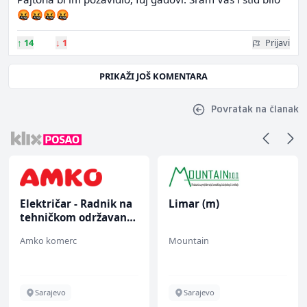
🤬🤬🤬🤬
↑
14
↓
1
Prijavi
PRIKAŽI JOŠ KOMENTARA
Povratak na članak
Električar - Radnik na
Limar (m)
tehničkom održavanju
(m/ž)
Amko komerc
Mountain
Sarajevo
Sarajevo