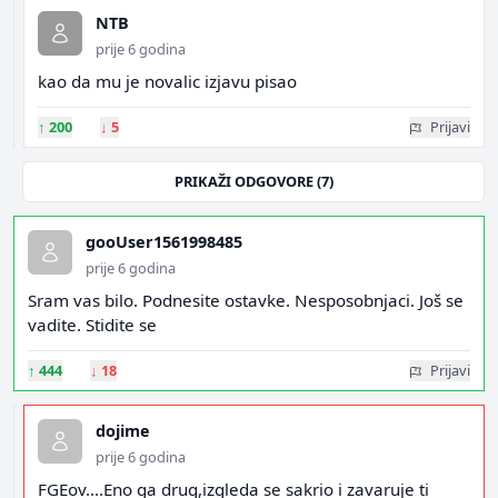
NTB
prije 6 godina
kao da mu je novalic izjavu pisao
↑
200
↓
5
Prijavi
PRIKAŽI ODGOVORE (7)
gooUser1561998485
prije 6 godina
Sram vas bilo. Podnesite ostavke. Nesposobnjaci. Još se
vadite. Stidite se
↑
444
↓
18
Prijavi
dojime
prije 6 godina
FGEov....Eno ga drug,izgleda se sakrio i zavaruje ti