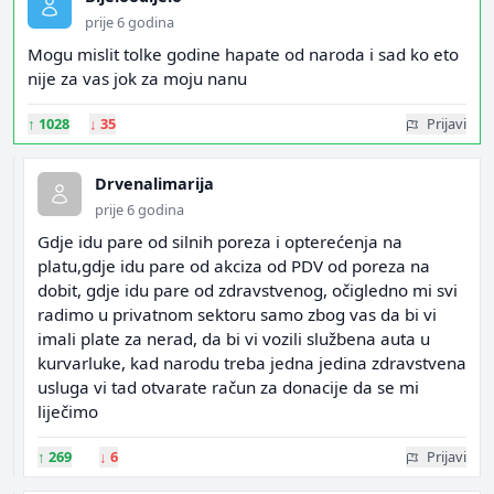
prije 6 godina
Mogu mislit tolke godine hapate od naroda i sad ko eto
nije za vas jok za moju nanu
↑
1028
↓
35
Prijavi
Drvenalimarija
prije 6 godina
Gdje idu pare od silnih poreza i opterećenja na
platu,gdje idu pare od akciza od PDV od poreza na
dobit, gdje idu pare od zdravstvenog, očigledno mi svi
radimo u privatnom sektoru samo zbog vas da bi vi
imali plate za nerad, da bi vi vozili službena auta u
kurvarluke, kad narodu treba jedna jedina zdravstvena
usluga vi tad otvarate račun za donacije da se mi
liječimo
↑
269
↓
6
Prijavi