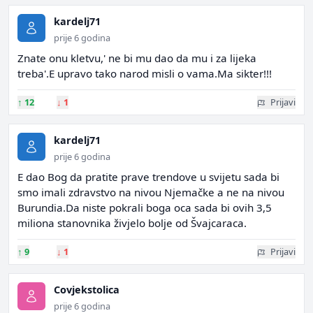
kardelj71
prije 6 godina
Znate onu kletvu,' ne bi mu dao da mu i za lijeka
treba'.E upravo tako narod misli o vama.Ma sikter!!!
↑
12
↓
1
Prijavi
kardelj71
prije 6 godina
E dao Bog da pratite prave trendove u svijetu sada bi
smo imali zdravstvo na nivou Njemačke a ne na nivou
Burundia.Da niste pokrali boga oca sada bi ovih 3,5
miliona stanovnika živjelo bolje od Švajcaraca.
↑
9
↓
1
Prijavi
Covjekstolica
prije 6 godina