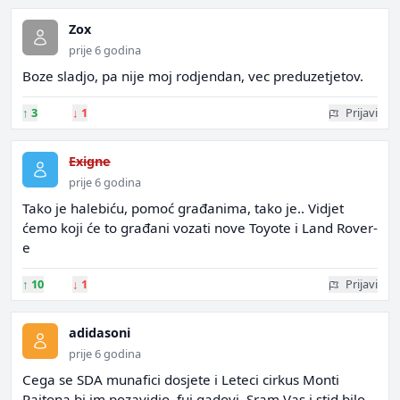
Zox
prije 6 godina
Boze sladjo, pa nije moj rodjendan, vec preduzetjetov.
↑
3
↓
1
Prijavi
Exigne
prije 6 godina
Tako je halebiću, pomoć građanima, tako je.. Vidjet
ćemo koji će to građani vozati nove Toyote i Land Rover-
e
↑
10
↓
1
Prijavi
adidasoni
prije 6 godina
Cega se SDA munafici dosjete i Leteci cirkus Monti
Pajtona bi im pozavidio, fuj gadovi. Sram Vas i stid bilo