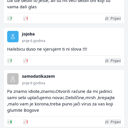
Da ste debili to jeste, ali su mi veci debili oni koji su
vama dali glas
↑
7
↓
1
Prijavi
Jojoba
prije 6 godina
Halebicu duso ne vjerujem ti ni slova !!!!
↑
7
↓
1
Prijavi
samodatikazem
prije 6 godina
Pa znamo idiote,znamo.Otvorili raćune da mi jadnici
sami sebi uplačujemo novac.Debilčine,mrsh ,krepajte
,malo vam je korona,treba puno jači virus za vas koji
glumite Bogove
↑
8
↓
1
Prijavi