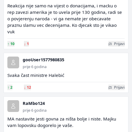
Reakcija nije samo na vijest o donacijama, i macku o
rep zavezi amerika je to uvela prije 130 godina, radi se
o povjerenju naroda - vi ga nemate jer obecavate
praznu slamu vec decenijama. Ko djecak sto je vikao
vuk
↑
10
↓
1
Prijavi
gooUser1577980835
prije 6 godina
Svaka čast ministre Halebić
↑
2
↓
12
Prijavi
RaMbo124
prije 6 godina
MA nastavite jesti govna za ništa bolje i niste. Majku
vam lopovsku dogorelo je vaše.