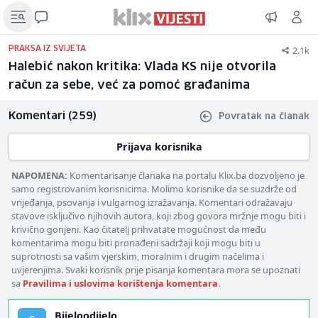
2.1k
PRAKSA IZ SVIJETA
Halebić nakon kritika: Vlada KS nije otvorila
račun za sebe, već za pomoć građanima
Komentari (259)
Povratak na članak
Prijava korisnika
NAPOMENA:
Komentarisanje članaka na portalu Klix.ba dozvoljeno je
samo registrovanim korisnicima. Molimo korisnike da se suzdrže od
vrijeđanja, psovanja i vulgarnog izražavanja. Komentari odražavaju
stavove isključivo njihovih autora, koji zbog govora mržnje mogu biti i
krivično gonjeni. Kao čitatelj prihvatate mogućnost da među
komentarima mogu biti pronađeni sadržaji koji mogu biti u
suprotnosti sa vašim vjerskim, moralnim i drugim načelima i
uvjerenjima. Svaki korisnik prije pisanja komentara mora se upoznati
sa
Pravilima i uslovima korištenja komentara
.
Bijeloodijelo