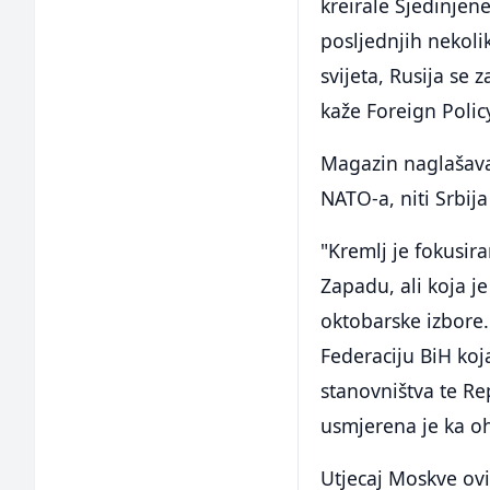
kreirale Sjedinjen
posljednjih nekoli
svijeta, Rusija se 
kaže Foreign Polic
Magazin naglašava 
NATO-a, niti Srbija
"Kremlj je fokusir
Zapadu, ali koja j
oktobarske izbore.
Federaciju BiH koj
stanovništva te Re
usmjerena je ka oh
Utjecaj Moskve ovi