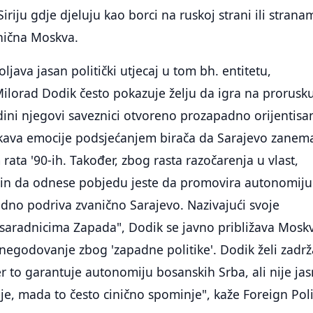
Siriju gdje djeluju kao borci na ruskoj strani ili strana
nična Moskva.
oljava jasan politički utjecaj u tom bh. entitetu,
ilorad Dodik često pokazuje želju da igra na prorusk
dini njegovi saveznici otvoreno prozapadno orijentisan
kava emocije podsjećanjem birača da Sarajevo zanem
rata '90-ih. Također, zbog rasta razočarenja u vlast,
čin da odnese pobjedu jeste da promovira autonomiju
odno podriva zvanično Sarajevo. Nazivajući svoje
"saradnicima Zapada", Dodik se javno približava Moskv
 negodovanje zbog 'zapadne politike'. Dodik želi zadrž
er to garantuje autonomiju bosanskih Srba, ali nije ja
enje, mada to često cinično spominje", kaže Foreign Poli