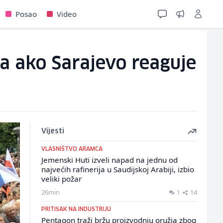
Posao
Video
va ako Sarajevo reaguje
Vijesti
VLASNIŠTVO ARAMCA
Jemenski Huti izveli napad na jednu od
najvećih rafinerija u Saudijskoj Arabiji, izbio
veliki požar
26min
1
14
PRITISAK NA INDUSTRIJU
Pentagon traži bržu proizvodnju oružja zbog