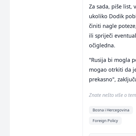
Za sada, piše list,
ukoliko Dodik pobi
činiti nagle poteze
ili spriječi eventu
očigledna.
"Rusija bi mogla po
mogao otrkiti da j
prekasno", zaključ
Znate nešto više o temi 
Bosna i Hercegovina
Foreign Policy