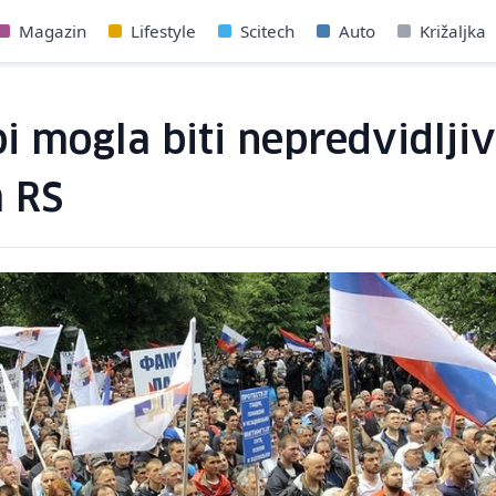
Magazin
Lifestyle
Scitech
Auto
Križaljka
bi mogla biti nepredvidlji
a RS