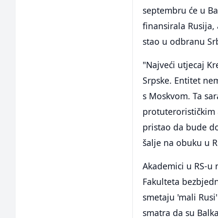
septembru će u Ban
finansirala Rusija,
stao u odbranu Srb
"Najveći utjecaj K
Srpske. Entitet nem
s Moskvom. Ta sar
protuterorističkim 
pristao da bude do
šalje na obuku u Ru
Akademici u RS-u n
Fakulteta bezbjedn
smetaju 'mali Rusi'
smatra da su Balkan 