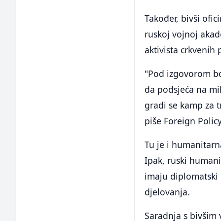
Također, bivši ofi
ruskoj vojnoj akad
aktivista crkvenih p
"Pod izgovorom bor
da podsjeća na mil
gradi se kamp za t
piše Foreign Policy
Tu je i humanitar
Ipak, ruski humani
imaju diplomatski 
djelovanja.
Saradnja s bivšim