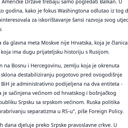
e Američke Države trebaju samo pogledati Balkan. U
ko godina, kako je fokus Washingtona odlutao iz tog d
zainteresovala za iskorištavanje šansi razvoja svog utjec
y.
da glavna meta Moskve nije Hrvatska, koja je članica
 koja ima dugu prijateljsku historiju s Rusijom.
an na Bosnu i Hercegovinu, zemlju koja je okrenuta
e sklona destabiliziranju pogotovo pred ovogodišnje
 BiH je administrativno podijeljena na dva entiteta -
a je sačinjena većinom od hrvatskog i bošnjačkog
publiku Srpsku sa srpskom većinom. Ruska politika
rabrivanju separatizma u RS-u", piše Foreign Policy.
h dana djeluje preko Srpske pravoslavne crkve. U