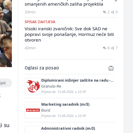
smanjenih američkih zaliha projektila
33min
2
0
SPISAK ZAHTJEVA
Visoki iranski zvaničnik: Sve dok SAD ne
popravi svoje ponašanje, Hormuz neće biti
otvoren
43min
8
7
Oglasi za posao
Diplomirani inžinjer zaštite na radu -
jeli
Bachelor inžinjer sigurnosti i pomoći
Granulo-Re
(m/ž)
Prijava do: 13.08.2026. u 23:59
k
Marketing saradnik (m/ž)
Đurić
Prijava do: 13.08.2026. u 23:59
ji su
Administrativni radnik (m/ž)