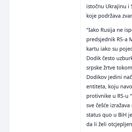
istočnu Ukrajinu i 
koje podržava zva
"Iako Rusija ne isp
predsjednik RS-a M
kartu iako su poje
Dodik često uzbur
srpske žrtve tokom 
Dodikov jedini na
entiteta, koju nav
protivnike u RS-u 
sve češće izražava
status quo u BiH j
da li želi otcjeplj