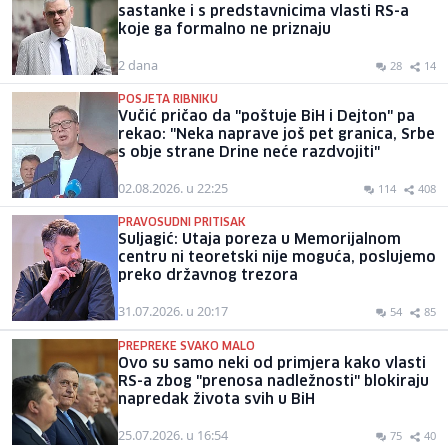
sastanke i s predstavnicima vlasti RS-a
koje ga formalno ne priznaju
2 dana
28
14
POSJETA RIBNIKU
Vučić pričao da "poštuje BiH i Dejton" pa
rekao: "Neka naprave još pet granica, Srbe
s obje strane Drine neće razdvojiti"
02.08.2026. u 22:25
114
408
PRAVOSUDNI PRITISAK
Suljagić: Utaja poreza u Memorijalnom
centru ni teoretski nije moguća, poslujemo
preko državnog trezora
31.07.2026. u 20:17
54
85
PREPREKE SVAKO MALO
Ovo su samo neki od primjera kako vlasti
RS-a zbog "prenosa nadležnosti" blokiraju
napredak života svih u BiH
25.07.2026. u 16:54
75
40