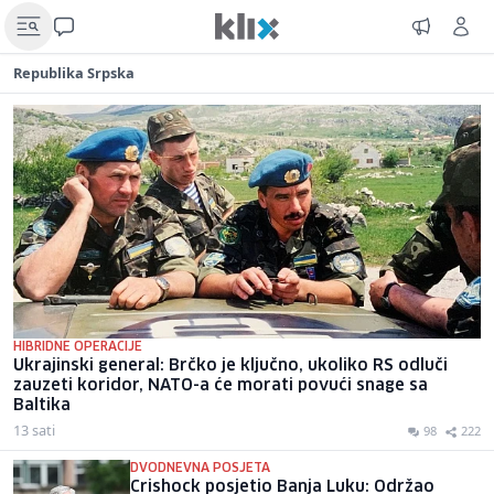
Republika Srpska
HIBRIDNE OPERACIJE
Ukrajinski general: Brčko je ključno, ukoliko RS odluči
zauzeti koridor, NATO-a će morati povući snage sa
Baltika
13 sati
98
222
DVODNEVNA POSJETA
Crishock posjetio Banja Luku: Održao