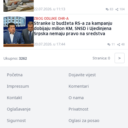
22.07.2026. u 11:13
83
104
ZBOG ODLUKE OHR-A
Stranke iz budžeta RS-a za kampanju
dobijaju milion KM, SNSD i Ujedinjena
Srpska nemaju pravo na sredstva
20.07.2026. u 17:44
11
48
>
Stranica: 0
Ukupno:
3262
Početna
Dojavite vijest
Impressum
Komentari
Kontakt
O nama
Oglašavanje
Privatnost
Sigurnost
Oglasi za posao