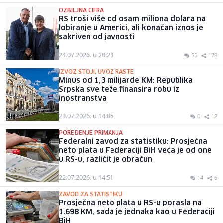
OZBILJNA CIFRA
RS troši više od osam miliona dolara na
lobiranje u Americi, ali konačan iznos je
sakriven od javnosti
24.07.2026. u 20:23
55
178
IZVOZ STOJI, UVOZ RASTE
Minus od 1,3 milijarde KM: Republika
Srpska sve teže finansira robu iz
inostranstva
23.07.2026. u 14:06
0
12
POREĐENJE PRIMANJA
Federalni zavod za statistiku: Prosječna
neto plata u Federaciji BiH veća je od one
u RS-u, različit je obračun
22.07.2026. u 14:51
14
6
ZAVOD ZA STATISTIKU
Prosječna neto plata u RS-u porasla na
1.698 KM, sada je jednaka kao u Federaciji
BiH