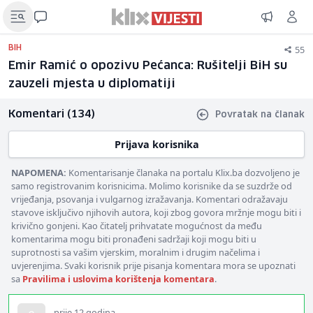
55
BIH
Emir Ramić o opozivu Pećanca: Rušitelji BiH su
zauzeli mjesta u diplomatiji
Komentari (134)
Povratak na članak
Prijava korisnika
NAPOMENA:
Komentarisanje članaka na portalu Klix.ba dozvoljeno je
samo registrovanim korisnicima. Molimo korisnike da se suzdrže od
vrijeđanja, psovanja i vulgarnog izražavanja. Komentari odražavaju
stavove isključivo njihovih autora, koji zbog govora mržnje mogu biti i
krivično gonjeni. Kao čitatelj prihvatate mogućnost da među
komentarima mogu biti pronađeni sadržaji koji mogu biti u
suprotnosti sa vašim vjerskim, moralnim i drugim načelima i
uvjerenjima. Svaki korisnik prije pisanja komentara mora se upoznati
sa
Pravilima i uslovima korištenja komentara
.
prije 12 godina