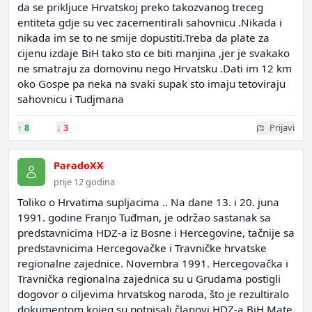
da se prikljuce Hrvatskoj preko takozvanog treceg
entiteta gdje su vec zacementirali sahovnicu .Nikada i
nikada im se to ne smije dopustiti.Treba da plate za
cijenu izdaje BiH tako sto ce biti manjina ,jer je svakako
ne smatraju za domovinu nego Hrvatsku .Dati im 12 km
oko Gospe pa neka na svaki supak sto imaju tetoviraju
sahovnicu i Tudjmana
↑
8
↓
3
Prijavi
ParadoXX
prije 12 godina
Toliko o Hrvatima supljacima .. Na dane 13. i 20. juna
1991. godine Franjo Tuđman, je održao sastanak sa
predstavnicima HDZ-a iz Bosne i Hercegovine, tačnije sa
predstavnicima Hercegovačke i Travničke hrvatske
regionalne zajednice. Novembra 1991. Hercegovačka i
Travnička regionalna zajednica su u Grudama postigli
dogovor o ciljevima hrvatskog naroda, što je rezultiralo
dokumentom kojeg su potpisali članovi HDZ-a BiH Mate