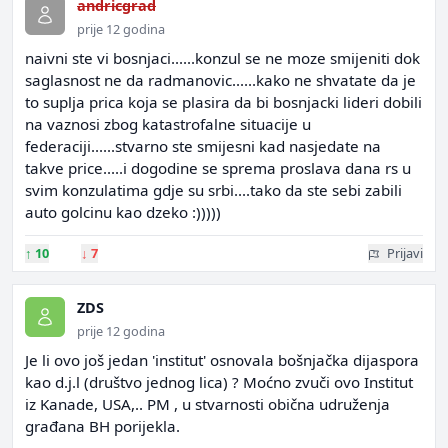
andricgrad
prije 12 godina
naivni ste vi bosnjaci......konzul se ne moze smijeniti dok
saglasnost ne da radmanovic......kako ne shvatate da je
to suplja prica koja se plasira da bi bosnjacki lideri dobili
na vaznosi zbog katastrofalne situacije u
federaciji......stvarno ste smijesni kad nasjedate na
takve price.....i dogodine se sprema proslava dana rs u
svim konzulatima gdje su srbi....tako da ste sebi zabili
auto golcinu kao dzeko :)))))
↑
10
↓
7
Prijavi
ZDS
prije 12 godina
Je li ovo još jedan 'institut' osnovala bošnjačka dijaspora
kao d.j.l (društvo jednog lica) ? Moćno zvuči ovo Institut
iz Kanade, USA,.. PM , u stvarnosti obična udruženja
građana BH porijekla.