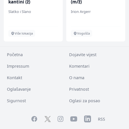
kantini (ž)
(m/ž)
Slatko i Slano
Irion Argerr
Više lokacija
Vogošća
Početna
Dojavite vijest
Impressum
Komentari
Kontakt
O nama
Oglašavanje
Privatnost
Sigurnost
Oglasi za posao
Facebook
YouTube
LinkedIn
Twitter
Instagram
RSS