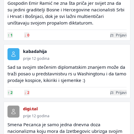
Gospodin Emir Ramić ne zna šta priča jer svijet zna da
su jedini graditelji Bosne i Hercegovine nacionalisti Srbi
i Hrvat i Bošnjaci, dok je svi lažni multientičari
uništavaju svojom propalom diktaturom.
↑
1
↓
0
Prijavi
kabadahija
prije 12 godina
Sad sa svojim stečenim diplomatskim znanjem može da
traži posao u predstavnistvu rs u Washingtonu i da tamo
prodaje kospice, kikiriki i sjemenke :)
↑
2
↓
2
Prijavi
digi.tal
prije 12 godina
Smena Pecanca je samo jedna dnevna doza
nacionalizma koju mora da Izetbegovic ubrizga svojim