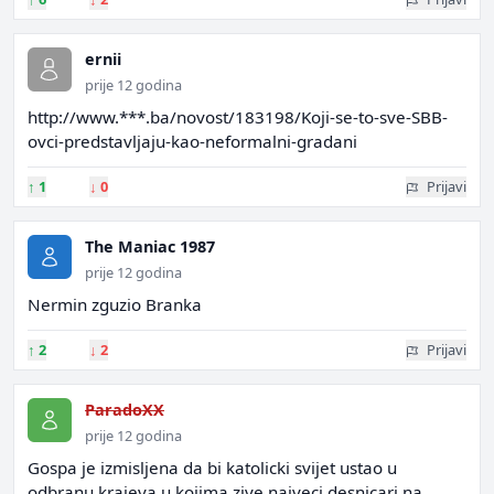
ernii
prije 12 godina
http://www.***.ba/novost/183198/Koji-se-to-sve-SBB-
ovci-predstavljaju-kao-neformalni-gradani
↑
1
↓
0
Prijavi
The Maniac 1987
prije 12 godina
Nermin zguzio Branka
↑
2
↓
2
Prijavi
ParadoXX
prije 12 godina
Gospa je izmisljena da bi katolicki svijet ustao u
odbranu krajeva u kojima zive najveci desnicari na