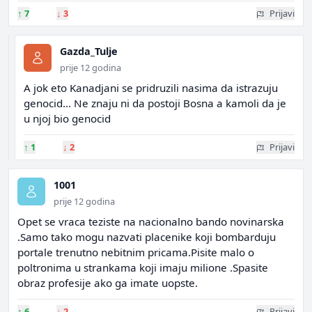
↑
7
↓
3
Prijavi
Gazda_Tulje
prije 12 godina
A jok eto Kanadjani se pridruzili nasima da istrazuju
genocid... Ne znaju ni da postoji Bosna a kamoli da je
u njoj bio genocid
↑
1
↓
2
Prijavi
1001
prije 12 godina
Opet se vraca teziste na nacionalno bando novinarska
.Samo tako mogu nazvati placenike koji bombarduju
portale trenutno nebitnim pricama.Pisite malo o
poltronima u strankama koji imaju milione .Spasite
obraz profesije ako ga imate uopste.
↑
6
↓
2
Prijavi