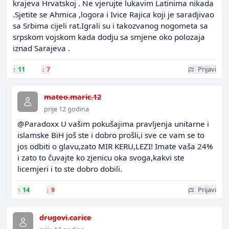
krajeva Hrvatskoj . Ne vjerujte lukavim Latinima nikada
.Sjetite se Ahmica ,logora i Ivice Rajica koji je saradjivao
sa Srbima cijeli rat.Igrali su i takozvanog nogometa sa
srpskom vojskom kada dodju sa smjene oko polozaja
iznad Sarajeva .
↑
11
↓
7
Prijavi
mateo.maric.12
prije 12 godina
@Paradoxx U vašim pokušajima pravljenja unitarne i
islamske BiH još ste i dobro prošli,i sve ce vam se to
jos odbiti o glavu,zato MIR KERU,LEZI! Imate vaša 24%
i zato to čuvajte ko zjenicu oka svoga,kakvi ste
licemjeri i to ste dobro dobili.
↑
14
↓
9
Prijavi
drugovi.carice