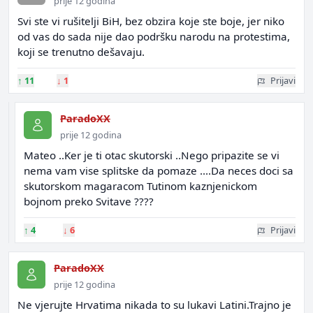
prije 12 godina
Svi ste vi rušitelji BiH, bez obzira koje ste boje, jer niko
od vas do sada nije dao podršku narodu na protestima,
koji se trenutno dešavaju.
↑
11
↓
1
Prijavi
ParadoXX
prije 12 godina
Mateo ..Ker je ti otac skutorski ..Nego pripazite se vi
nema vam vise splitske da pomaze ....Da neces doci sa
skutorskom magaracom Tutinom kaznjenickom
bojnom preko Svitave ????
↑
4
↓
6
Prijavi
ParadoXX
prije 12 godina
Ne vjerujte Hrvatima nikada to su lukavi Latini.Trajno je