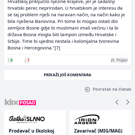
Hrvatskoj priključilo njezine krajeve, jer je sadašnji
hrvatski perec neprirodan. U hrvatskom je interesu da
se taj problem riješi na naravan način, na način kako je
bila riješena Banovina. Pri tome bi mogao ostati dio
zemljice Bosne gdje bi muslimani imali većinu i ta bi
država Bosna mogla biti tampon između Hrvatske i
Srbije. Time bi ujedno nestala i kolonijalna tvorevina
Bosna i Hercegovina."[7]
↑
6
↓
1
Prijavi
PRIKAŽI JOŠ KOMENTARA
Povratak na članak
Prodavač u školskoj
Zavarivač (MIG/MAG)