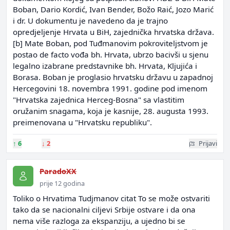
Boban, Dario Kordić, Ivan Bender, Božo Raić, Jozo Marić
i dr. U dokumentu je navedeno da je trajno
opredjeljenje Hrvata u BiH, zajednička hrvatska država.
[b] Mate Boban, pod Tuđmanovim pokroviteljstvom je
postao de facto vođa bh. Hrvata, ubrzo bacivši u sjenu
legalno izabrane predstavnike bh. Hrvata, Kljujića i
Borasa. Boban je proglasio hrvatsku državu u zapadnoj
Hercegovini 18. novembra 1991. godine pod imenom
"Hrvatska zajednica Herceg-Bosna" sa vlastitim
oružanim snagama, koja je kasnije, 28. augusta 1993.
preimenovana u "Hrvatsku republiku".
↑
6
↓
2
Prijavi
ParadoXX
prije 12 godina
Toliko o Hrvatima Tudjmanov citat To se može ostvariti
tako da se nacionalni ciljevi Srbije ostvare i da ona
nema više razloga za ekspanziju, a ujedno bi se