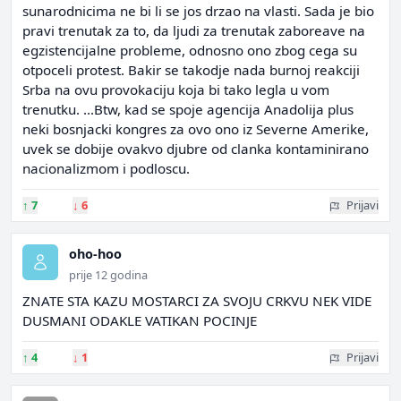
sunarodnicima ne bi li se jos drzao na vlasti. Sada je bio
pravi trenutak za to, da ljudi za trenutak zaboreave na
egzistencijalne probleme, odnosno ono zbog cega su
otpoceli protest. Bakir se takodje nada burnoj reakciji
Srba na ovu provokaciju koja bi tako legla u vom
trenutku. ...Btw, kad se spoje agencija Anadolija plus
neki bosnjacki kongres za ovo ono iz Severne Amerike,
uvek se dobije ovakvo djubre od clanka kontaminirano
nacionalizmom i podloscu.
↑
7
↓
6
Prijavi
oho-hoo
prije 12 godina
ZNATE STA KAZU MOSTARCI ZA SVOJU CRKVU NEK VIDE
DUSMANI ODAKLE VATIKAN POCINJE
↑
4
↓
1
Prijavi