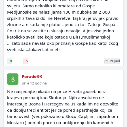
svijetu .Samo nekoliko kilometara od Gospe
Medjunoske se nalazi jama 130 m duboka sa 2 000
srpskih zrtava iz doline Neretve .Taj kraj je uvijek pravio
zlocine a nikada nije platio cijenu za to . Zato je Gospa
fin trik da se zastite u slucaju nevolje .A jos vise jedno
katolicko svetiliste koje ostade u BiH ,muslimanskoj
....zato sada navala oko priznanja Gospe kao katolickog
svetilista ..:lukavi Latini eh
↑
9
↓
5
Prijavi
ParadoXX
prije 12 godina
Ne nasjedajte nikada na price Hrvata ,posebno iz
krajeva poznatij kao Skutorija .Njih apsolutno ne
interesuje Bosna i Hercegovina .Nikada im ne dozvolite
da dobiju treci entitet jer ce pored aparthejda koji ce
tamo uvesti (vec pokazano u Stocu ,Capljini i zapadnom
Mostaru ) odmah poceti na prikljucenju tih kamenitih