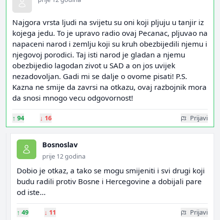
Najgora vrsta ljudi na svijetu su oni koji pljuju u tanjir iz
kojega jedu. To je upravo radio ovaj Pecanac, pljuvao na
napaceni narod i zemlju koji su kruh obezbijedili njemu i
njegovoj porodici. Taj isti narod je gladan a njemu
obezbijedio lagodan zivot u SAD a on jos uvijek
nezadovoljan. Gadi mi se dalje o ovome pisati! P.S.
Kazna ne smije da zavrsi na otkazu, ovaj razbojnik mora
da snosi mnogo vecu odgovornost!
↑
94
↓
16
Prijavi
Bosnoslav
prije 12 godina
Dobio je otkaz, a tako se mogu smijeniti i svi drugi koji
budu radili protiv Bosne i Hercegovine a dobijali pare
od iste...
↑
49
↓
11
Prijavi