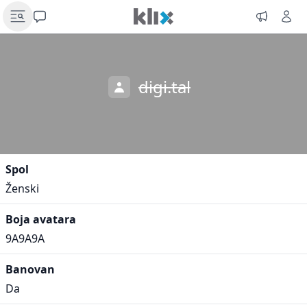
digi.tal
Spol
Ženski
Boja avatara
9A9A9A
Banovan
Da