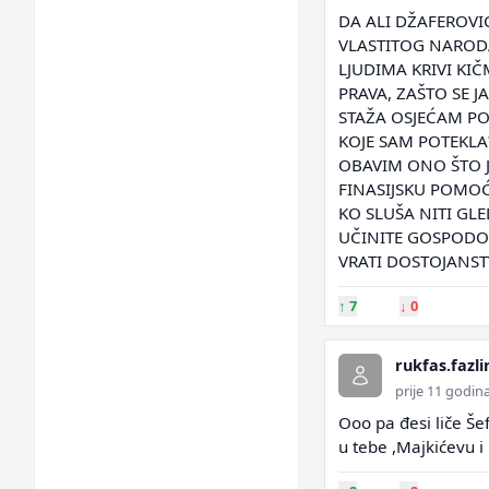
DA ALI DŽAFEROVIĆ
VLASTITOG NARODA
LJUDIMA KRIVI KI
PRAVA, ZAŠTO SE 
STAŽA OSJEĆAM PO
KOJE SAM POTEKLA
OBAVIM ONO ŠTO J
FINASIJSKU POMOĆ
KO SLUŠA NITI GLE
UČINITE GOSPODO
VRATI DOSTOJANST
↑
7
↓
0
rukfas.fazli
prije 11 godin
Ooo pa đesi liče Še
u tebe ,Majkićevu i