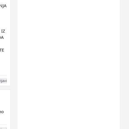
NJA
 IZ
DA
TE
ijavi
mo