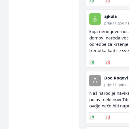
↑
2
↓
2
ajkula
prije 11 godin
koja neodgovornost i
domovi naroda.vec s
odredbe za krsenje.
trenutka kad se sve
↑
0
↓
0
Doo Rogovi 
prije 11 godin
Naš narod je navik
pojavi neki novi Ti
ovdje neće biti nap
↑
7
↓
2