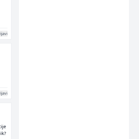
ijavi
ijavi
ije
ik?