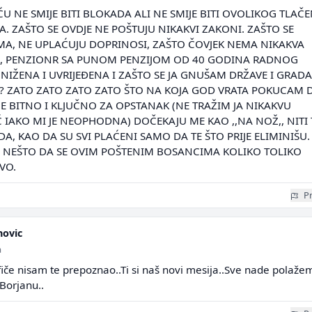
U NE SMIJE BITI BLOKADA ALI NE SMIJE BITI OVOLIKOG TLAČE
. ZAŠTO SE OVDJE NE POŠTUJU NIKAKVI ZAKONI. ZAŠTO SE
ČMA, NE UPLAĆUJU DOPRINOSI, ZAŠTO ČOVJEK NEMA NIKAKVA
JA, PENZIONR SA PUNOM PENZIJOM OD 40 GODINA RADNOG
NIŽENA I UVRIJEĐENA I ZAŠTO SE JA GNUŠAM DRŽAVE I GRADA
? ZATO ZATO ZATO ZATO ŠTO NA KOJA GOD VRATA POKUCAM 
E BITNO I KLJUČNO ZA OPSTANAK (NE TRAŽIM JA NIKAKVU
 IAKO MI JE NEOPHODNA) DOČEKAJU ME KAO ,,NA NOŽ,, NITI 
DA, KAO DA SU SVI PLAĆENI SAMO DA TE ŠTO PRIJE ELIMINIŠU.
 NEŠTO DA SE OVIM POŠTENIM BOSANCIMA KOLIKO TOLIKO
VO.
Pr
novic
a
fiče nisam te prepoznao..Ti si naš novi mesija..Sve nade polaže
 Borjanu..