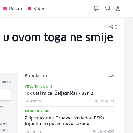
Posao
Video
9
, u ovom toga ne smije
Popularno
članak
PRVENSTVO BIH
Tok utakmice: Željezničar - BSK 2:1
6h 41min
42
73
ma.
WWIN LIGA BIH
ju
Željezničar na Grbavici savladao BSK i
trijumfalno počeo novu sezonu
osti
 mora
4h 17min
76
398