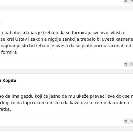
Pr
a
 bahatost.danas je trebalo da se formiraju svi nivoi vlasti i
e krsi Ustav i zakon a nigdje sankcija.trebalo bi uvesti kaznen
najmanje sto bi trebalo je uvesti da se plate pocnu racunati od
 formira
Pr
i Kopita
a
ao da ima gazdu koji će jasno da mu ukaže pravac i sve dok se 
to koji će da lupi rukom od sto i da kaže ovako ćemo da radimo
retka.
Pr