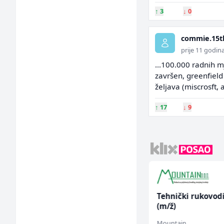
↑
3
↓
0
commie.15t
prije 11 godin
...100.000 radnih m
završen, greenfield 
željava (miscrosft, 
↑
17
↓
9
Komercijalista -
Tehnički rukovod
Serviser kafe aparata
(m/ž)
(m/ž)
P Trade
Mountain