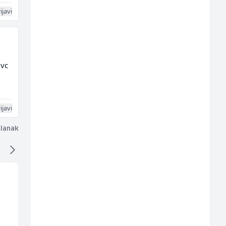
ijavi
 vc
ijavi
članak
Zavarivač (MIG/MAG)
Hostesa (ž)
(m/ž)
all
Irion Argerr
Bosnian House Restaurant