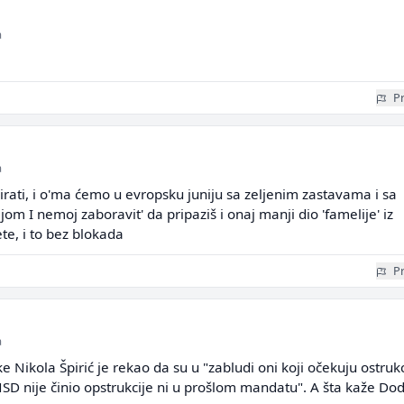
a
Pr
a
kirati, i o'ma ćemo u evropsku juniju sa zeljenim zastavama i sa
m I nemoj zaboravit' da pripaziš i onaj manji dio 'famelije' iz
te, i to bez blokada
Pr
a
e Nikola Špirić je rekao da su u "zabludi oni koji očekuju ostrukc
SD nije činio opstrukcije ni u prošlom mandatu". A šta kaže Dod