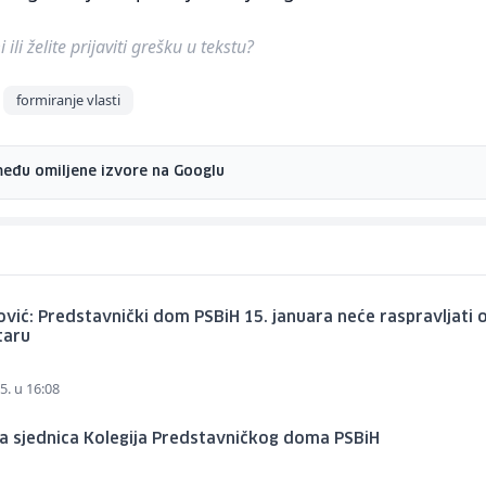
ili želite prijaviti grešku u tekstu?
formiranje vlasti
među omiljene izvore na Googlu
vić: Predstavnički dom PSBiH 15. januara neće raspravljati 
taru
5. u 16:08
a sjednica Kolegija Predstavničkog doma PSBiH