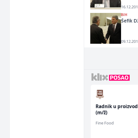
16.12.201
BIH
Šefik 
09.12.201
Radnik u proizvodnji
Radnik u proizvod
(m/ž)
(m/ž)
Conty Plus
Fine Food