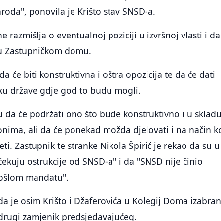
oda", ponovila je Krišto stav SNSD-a.
 razmišlja o eventualnoj poziciji u izvršnoj vlasti i da
 u Zastupničkom domu.
a će biti konstruktivna i oštra opozicija te da će dati
ku države gdje god to budu mogli.
 da će podržati ono što bude konstruktivno i u skladu
nima, ali da će ponekad možda djelovati i na način ko
ti. Zastupnik te stranke Nikola Špirić je rekao da su u
očekuju ostrukcije od SNSD-a" i da "SNSD nije činio
prošlom mandatu".
 je osim Krišto i Džaferovića u Kolegij Doma izabran
drugi zamjenik predsjedavajućeg.