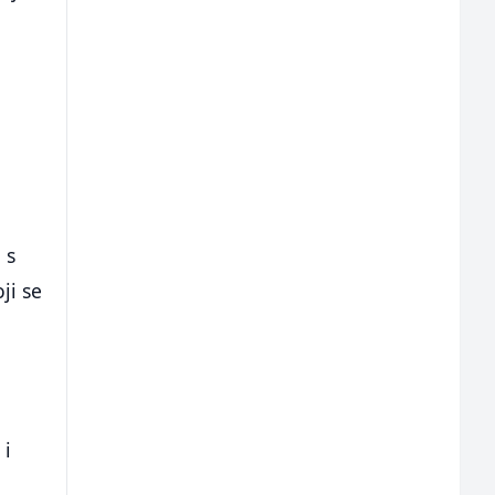
 s
ji se
 i