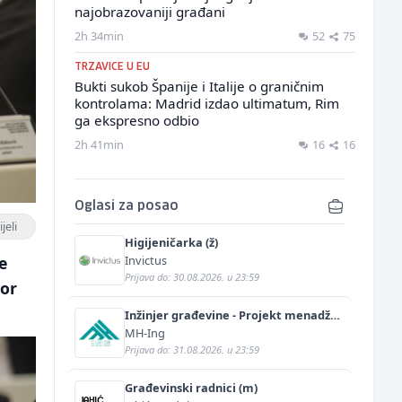
najobrazovaniji građani
2h 34min
52
75
TRZAVICE U EU
Bukti sukob Španije i Italije o graničnim
kontrolama: Madrid izdao ultimatum, Rim
ga ekspresno odbio
2h 41min
16
16
Oglasi za posao
jeli
Higijeničarka (ž)
Invictus
e
Prijava do: 30.08.2026. u 23:59
bor
Inžinjer građevine - Projekt menadžer
(m/ž)
MH-Ing
Prijava do: 31.08.2026. u 23:59
Građevinski radnici (m)