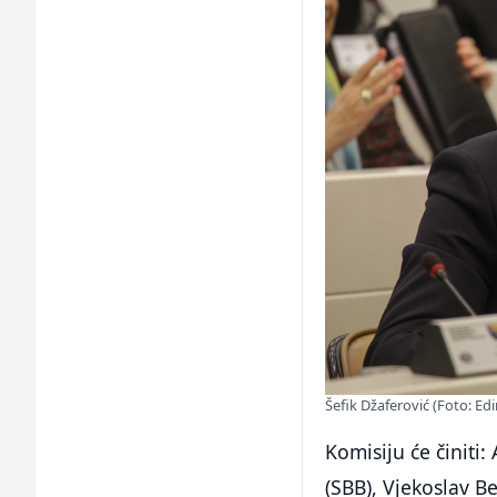
Šefik Džaferović (Foto: Edi
Komisiju će činiti:
(SBB), Vjekoslav B