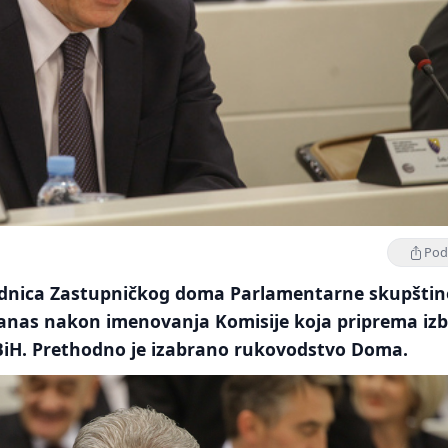
Podi
ednica Zastupničkog doma Parlamentarne skupštin
danas nakon imenovanja Komisije koja priprema iz
 BiH. Prethodno je izabrano rukovodstvo Doma.