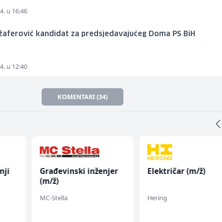
4. u 16:46
Džaferović kandidat za predsjedavajućeg Doma PS BiH
4. u 12:40
KOMENTARI (34)
nji
Građevinski inženjer
Električar (m/ž)
(m/ž)
MC-Stella
Hering