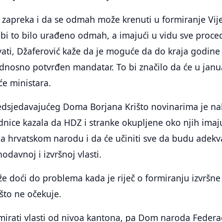
zapreka i da se odmah može krenuti u formiranje Vij
 bi to bilo urađeno odmah, a imajući u vidu sve proce
vati, Džaferović kaže da je moguće da do kraja godine
dnosno potvrđen mandatar. To bi značilo da će u jan
će ministara.
edsjedavajućeg Doma Borjana Krišto novinarima je n
ednice kazala da HDZ i stranke okupljene oko njih imaj
 hrvatskom narodu i da će učiniti sve da budu adekv
odavnoj i izvršnoj vlasti.
e doći do problema kada je riječ o formiranju izvršne
o što ne očekuje.
irati vlasti od nivoa kantona, pa Dom naroda Federac