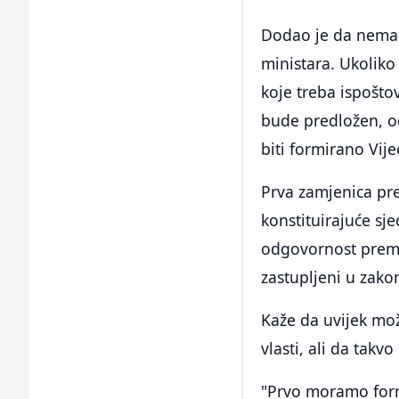
Dodao je da nema 
ministara. Ukoliko
koje treba ispošto
bude predložen, o
biti formirano Vije
Prva zamjenica pr
konstituirajuće sj
odgovornost prema
zastupljeni u zakon
Kaže da uvijek mož
vlasti, ali da takv
"Prvo moramo form