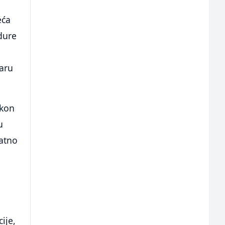
eća
dure
uaru
akon
u
atno
ije,