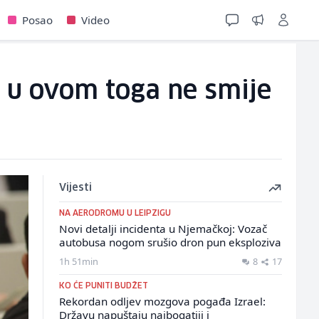
Posao
Video
, u ovom toga ne smije
Vijesti
NA AERODROMU U LEIPZIGU
Novi detalji incidenta u Njemačkoj: Vozač
autobusa nogom srušio dron pun eksploziva
1h 51min
8
17
KO ĆE PUNITI BUDŽET
Rekordan odljev mozgova pogađa Izrael:
Državu napuštaju najbogatiji i