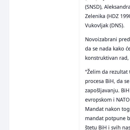
(SNSD), Aleksandr
Zelenika (HDZ 1990
Vukovljak (DNS).
Novoizabrani pred
da se nada kako ć
konstruktivan rad, 
"Želim da rezultat
procesa BiH, da s
zapošljavanju. BiH
evropskom i NATO p
Mandat nakon toga 
mandat potpune blo
štetu BiH i svih na