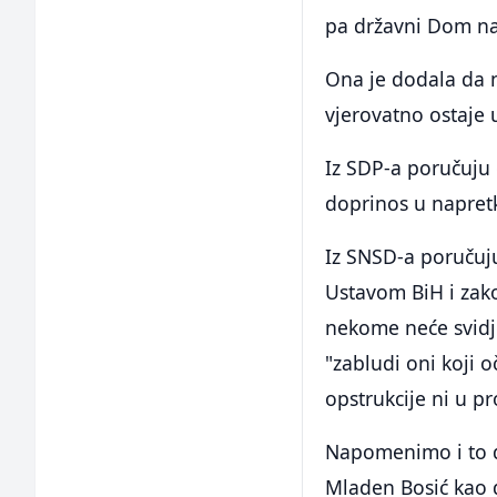
pa državni Dom nar
Ona je dodala da ne
vjerovatno ostaje
Iz SDP-a poručuju d
doprinos u napret
Iz SNSD-a poručuju
Ustavom BiH i zako
nekome neće svidje
"zabludi oni koji 
opstrukcije ni u 
Napomenimo i to da
Mladen Bosić kao 