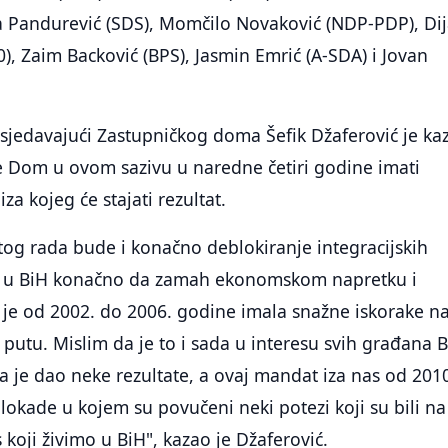
a Pandurević (SDS), Momčilo Novaković (NDP-PDP), Di
), Zaim Backović (BPS), Jasmin Emrić (A-SDA) i Jovan
sjedavajući Zastupničkog doma Šefik Džaferović je ka
e Dom u ovom sazivu u naredne četiri godine imati
iza kojeg će stajati rezultat.
 tog rada bude i konačno deblokiranje integracijskih
e u BiH konačno da zamah ekonomskom napretku i
 je od 2002. do 2006. godine imala snažne iskorake n
utu. Mislim da je to i sada u interesu svih građana B
je dao neke rezultate, a ovaj mandat iza nas od 2010
kade u kojem su povučeni neki potezi koji su bili na
s koji živimo u BiH", kazao je Džaferović.