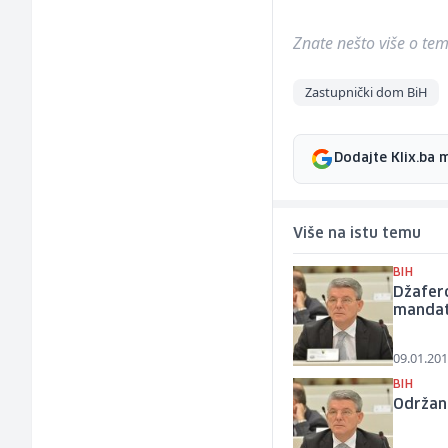
Znate nešto više o temi 
Zastupnički dom BiH
Dodajte Klix.ba 
Više na istu temu
BIH
Džafero
manda
09.01.201
BIH
Održan