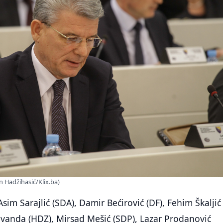
n Hadžihasić/Klix.ba)
 Asim Sarajlić (SDA), Damir Bećirović (DF), Fehim Škaljić
evanda (HDZ), Mirsad Mešić (SDP), Lazar Prodanović