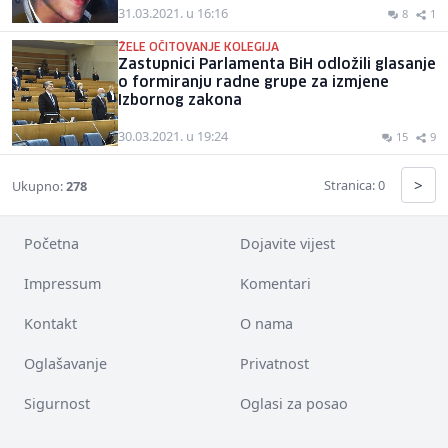
31.03.2021. u 16:16
8
1
ŽELE OČITOVANJE KOLEGIJA
Zastupnici Parlamenta BiH odložili glasanje
o formiranju radne grupe za izmjene
Izbornog zakona
30.03.2021. u 19:24
15
9
>
Stranica: 0
Ukupno:
278
Početna
Dojavite vijest
Impressum
Komentari
Kontakt
O nama
Oglašavanje
Privatnost
Sigurnost
Oglasi za posao