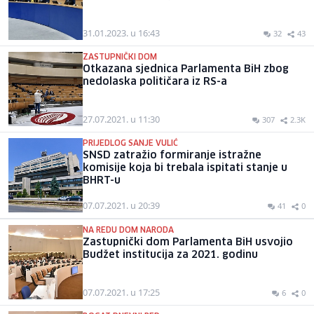
31.01.2023. u 16:43
32
43
ZASTUPNIČKI DOM
Otkazana sjednica Parlamenta BiH zbog
nedolaska političara iz RS-a
27.07.2021. u 11:30
307
2.3K
PRIJEDLOG SANJE VULIĆ
SNSD zatražio formiranje istražne
komisije koja bi trebala ispitati stanje u
BHRT-u
07.07.2021. u 20:39
41
0
NA REDU DOM NARODA
Zastupnički dom Parlamenta BiH usvojio
Budžet institucija za 2021. godinu
07.07.2021. u 17:25
6
0