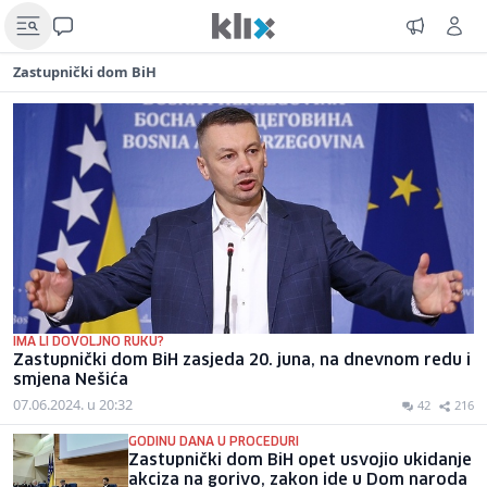
Zastupnički dom BiH
IMA LI DOVOLJNO RUKU?
Zastupnički dom BiH zasjeda 20. juna, na dnevnom redu i
smjena Nešića
07.06.2024. u 20:32
42
216
GODINU DANA U PROCEDURI
Zastupnički dom BiH opet usvojio ukidanje
akciza na gorivo, zakon ide u Dom naroda