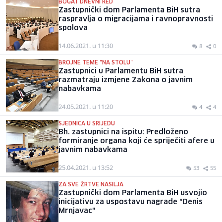
BOGAT DNEVNI RED
Zastupnički dom Parlamenta BiH sutra
raspravlja o migracijama i ravnopravnosti
spolova
14.06.2021. u 11:30
8
0
BROJNE TEME "NA STOLU"
Zastupnici u Parlamentu BiH sutra
razmatraju izmjene Zakona o javnim
nabavkama
24.05.2021. u 11:20
4
4
SJEDNICA U SRIJEDU
Bh. zastupnici na ispitu: Predloženo
formiranje organa koji će spriječiti afere u
javnim nabavkama
25.04.2021. u 13:52
53
55
ZA SVE ŽRTVE NASILJA
Zastupnički dom Parlamenta BiH usvojio
inicijativu za uspostavu nagrade "Denis
Mrnjavac"