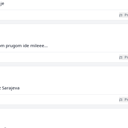
aje
Pr
om prugom ide mileee...
Pr
z Sarajeva
Pr