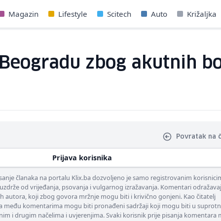
Magazin
Lifestyle
Scitech
Auto
Križaljka
 Beogradu zbog akutnih b
Povratak na 
Prijava korisnika
nje članaka na portalu Klix.ba dozvoljeno je samo registrovanim korisnici
uzdrže od vrijeđanja, psovanja i vulgarnog izražavanja. Komentari odražava
ih autora, koji zbog govora mržnje mogu biti i krivično gonjeni. Kao čitatelj
 među komentarima mogu biti pronađeni sadržaji koji mogu biti u suprotn
nim i drugim načelima i uvjerenjima. Svaki korisnik prije pisanja komentara