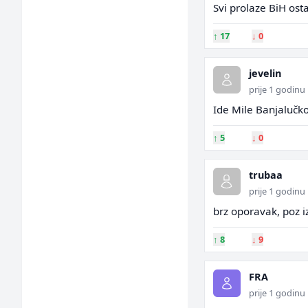
Svi prolaze BiH ost
↑
17
↓
0
jevelin
prije 1 godinu
Ide Mile Banjalučk
↑
5
↓
0
trubaa
prije 1 godinu
brz oporavak, poz i
↑
8
↓
9
FRA
prije 1 godinu