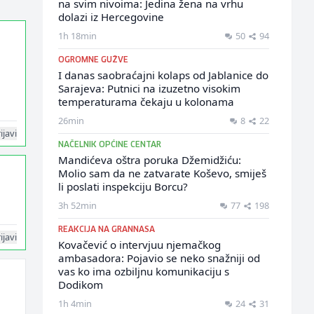
na svim nivoima: Jedina žena na vrhu
dolazi iz Hercegovine
1h 18min
50
94
OGROMNE GUŽVE
I danas saobraćajni kolaps od Jablanice do
Sarajeva: Putnici na izuzetno visokim
temperaturama čekaju u kolonama
26min
8
22
ijavi
NAČELNIK OPĆINE CENTAR
Mandićeva oštra poruka Džemidžiću:
Molio sam da ne zatvarate Koševo, smiješ
li poslati inspekciju Borcu?
3h 52min
77
198
REAKCIJA NA GRANNASA
ijavi
Kovačević o intervjuu njemačkog
ambasadora: Pojavio se neko snažniji od
vas ko ima ozbiljnu komunikaciju s
Dodikom
1h 4min
24
31