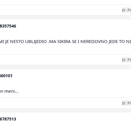
Pr
8357546
 JE NESTO UBLIJEDIO .MA SIKIRA SE I NEREDOVNO JEDE TO NI
Pr
860101
on meni...
Pr
6787513