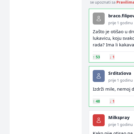
se upoznati sa
Pravilim
braco.filipo
prije 1 godinu
Zašto je otišao u dr
lukavicu, koju svak
rada? Ima li kakava
↑
53
↓
1
SrditaSova
prije 1 godinu
Izdrži mile, nemoj 
↑
48
↓
1
Milkspray
prije 1 godinu
Kako nije otisao na 