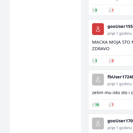
↑
9
↓
1
gooUser155
prije 1 godinu
MACKA MOJA STO MI
ZDRAVO
↑
3
↓
0
fbUser1724
prije 1 godinu
zelim mu isto sto i 
↑
16
↓
1
gooUser170
prije 1 godinu