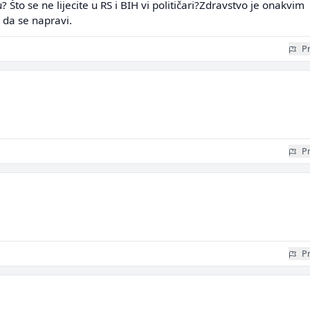
? Što se ne lijecite u RS i BIH vi političari?Zdravstvo je onakvim
i da se napravi.
Pr
Pr
Pr