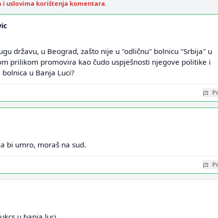
a i uslovima korištenja komentara
.
vic
ugu državu, u Beograd, zašto nije u "odličnu" bolnicu "Srbija" u
om prilikom promovira kao čudo uspješnosti njegove politike i
 bolnica u Banja Luci?
Pr
da bi umro, moraš na sud.
Pr
ukcs u banja luci