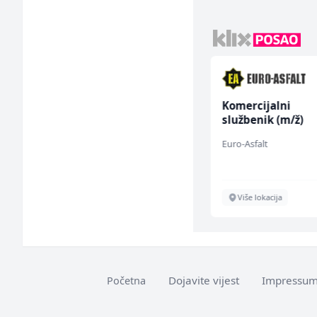
Poslovođa prodavnice
Komercijalni
(m/ž)
službenik (m/ž)
Amko komerc
Euro-Asfalt
Sarajevo
Više lokacija
Dojavite vijest
Impressu
Početna