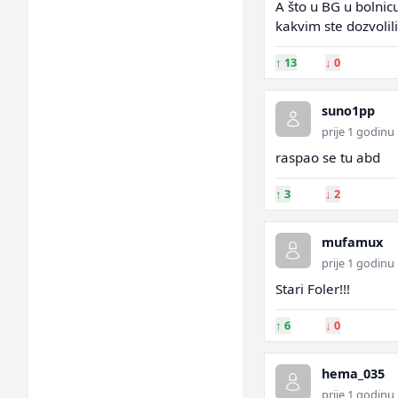
A što u BG u bolnicu
kakvim ste dozvolil
↑
13
↓
0
suno1pp
prije 1 godinu
raspao se tu abd
↑
3
↓
2
mufamux
prije 1 godinu
Stari Foler!!!
↑
6
↓
0
hema_035
prije 1 godinu