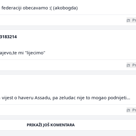
 u federaciji obecavamo :( (akobogda)
Pr
3183214
ajevo,te mi "lijecimo"
Pr
a vijest o haveru Assadu, pa zeludac nije to mogao podnijeti...
Pr
PRIKAŽI JOŠ KOMENTARA