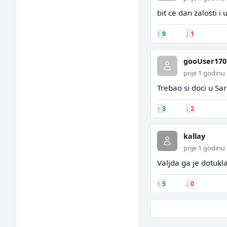
bit ce dan zalosti i
↑
9
↓
1
gooUser170
prije 1 godinu
Trebao si doci u Sar
↑
3
↓
2
kallay
prije 1 godinu
Valjda ga je dotukl
↑
5
↓
0