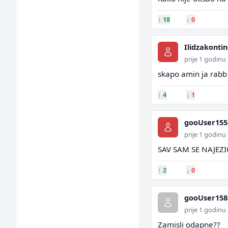
↑
18
↓
0
Ilidzakonti
prije 1 godinu
skapo amin ja rabb
↑
4
↓
1
gooUser155
prije 1 godinu
SAV SAM SE NAJEZ
↑
2
↓
0
gooUser158
prije 1 godinu
Zamisli odapne??