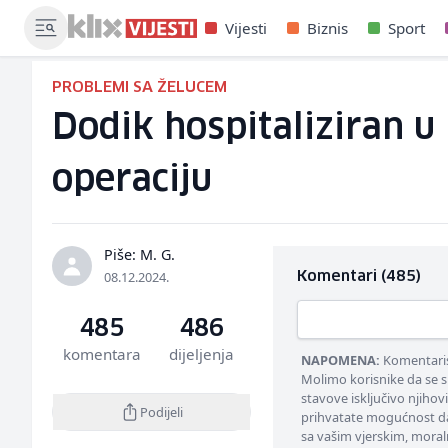
Vijesti
Biznis
Sport
PROBLEMI SA ŽELUCEM
Dodik hospitaliziran u
operaciju
Piše: M. G.
08.12.2024.
Komentari (485)
485
486
komentara
dijeljenja
NAPOMENA:
Komentarisa
Molimo korisnike da se s
stavove isključivo njihov
Podijeli
prihvatate mogućnost da
sa vašim vjerskim, moral