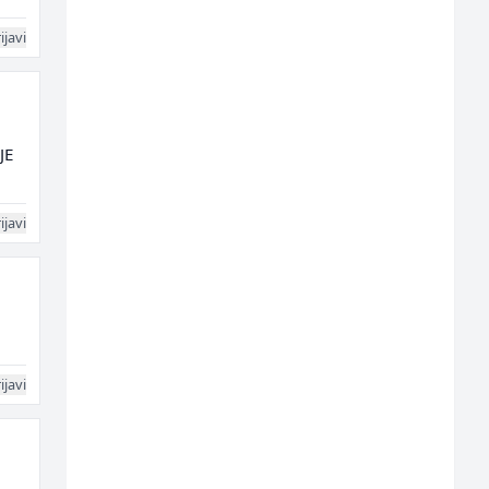
ijavi
JE
ijavi
ijavi