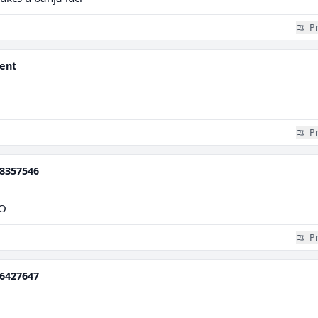
Pr
nent
Pr
8357546
IO
Pr
6427647