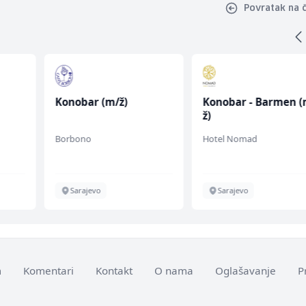
Povratak na 
Konobar (m/ž)
Konobar - Barmen (
ž)
Borbono
Hotel Nomad
Sarajevo
Sarajevo
m
Komentari
Kontakt
O nama
Oglašavanje
P