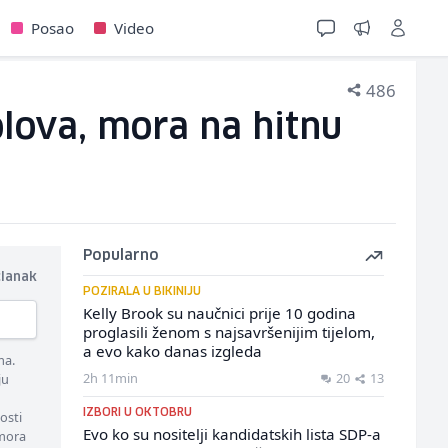
Posao
Video
486
olova, mora na hitnu
Popularno
članak
POZIRALA U BIKINIJU
Kelly Brook su naučnici prije 10 godina
proglasili ženom s najsavršenijim tijelom,
a evo kako danas izgleda
ma.
2h 11min
20
13
ju
IZBORI U OKTOBRU
osti
Evo ko su nositelji kandidatskih lista SDP-a
 mora