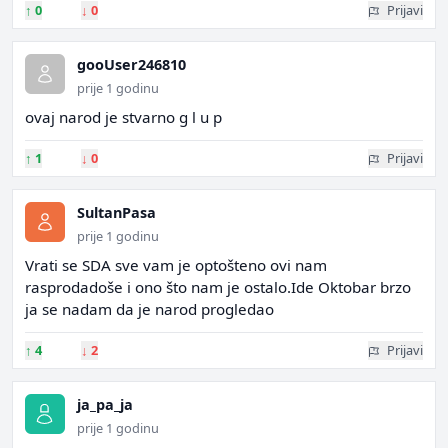
↑
0
↓
0
Prijavi
gooUser246810
prije 1 godinu
ovaj narod je stvarno g l u p
↑
1
↓
0
Prijavi
SultanPasa
prije 1 godinu
Vrati se SDA sve vam je optošteno ovi nam
rasprodadoše i ono što nam je ostalo.Ide Oktobar brzo
ja se nadam da je narod progledao
↑
4
↓
2
Prijavi
ja_pa_ja
prije 1 godinu