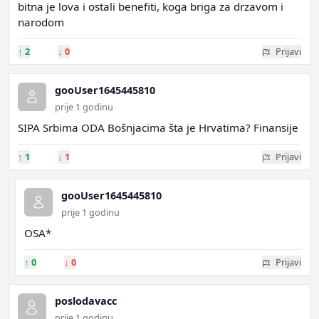
bitna je lova i ostali benefiti, koga briga za drzavom i
narodom
↑
2
↓
0
Prijavi
gooUser1645445810
prije 1 godinu
SIPA Srbima ODA Bošnjacima šta je Hrvatima? Finansije
↑
1
↓
1
Prijavi
gooUser1645445810
prije 1 godinu
OSA*
↑
0
↓
0
Prijavi
poslodavacc
prije 1 godinu