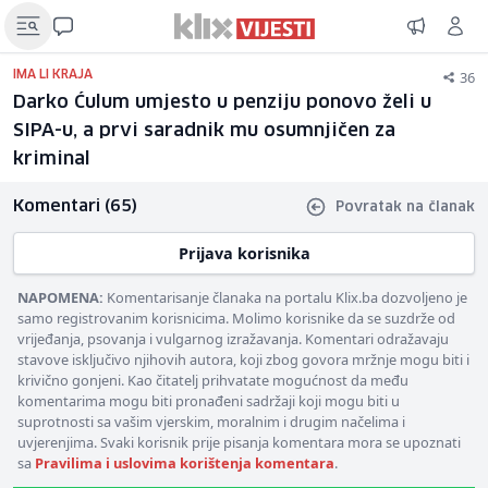
36
IMA LI KRAJA
Darko Ćulum umjesto u penziju ponovo želi u
SIPA-u, a prvi saradnik mu osumnjičen za
kriminal
Komentari (65)
Povratak na članak
Prijava korisnika
NAPOMENA:
Komentarisanje članaka na portalu Klix.ba dozvoljeno je
samo registrovanim korisnicima. Molimo korisnike da se suzdrže od
vrijeđanja, psovanja i vulgarnog izražavanja. Komentari odražavaju
stavove isključivo njihovih autora, koji zbog govora mržnje mogu biti i
krivično gonjeni. Kao čitatelj prihvatate mogućnost da među
komentarima mogu biti pronađeni sadržaji koji mogu biti u
suprotnosti sa vašim vjerskim, moralnim i drugim načelima i
uvjerenjima. Svaki korisnik prije pisanja komentara mora se upoznati
sa
Pravilima i uslovima korištenja komentara
.