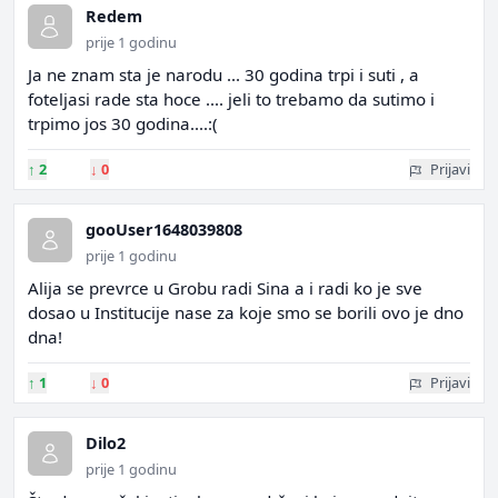
Redem
prije 1 godinu
Ja ne znam sta je narodu ... 30 godina trpi i suti , a
foteljasi rade sta hoce .... jeli to trebamo da sutimo i
trpimo jos 30 godina....:(
↑
2
↓
0
Prijavi
gooUser1648039808
prije 1 godinu
Alija se prevrce u Grobu radi Sina a i radi ko je sve
dosao u Institucije nase za koje smo se borili ovo je dno
dna!
↑
1
↓
0
Prijavi
Dilo2
prije 1 godinu