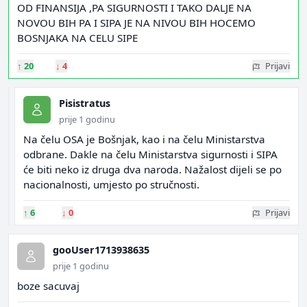
OD FINANSIJA ,PA SIGURNOSTI I TAKO DALJE NA
NOVOU BIH PA I SIPA JE NA NIVOU BIH HOCEMO
BOSNJAKA NA CELU SIPE
↑
20
↓
4
Prijavi
Pisistratus
prije 1 godinu
Na čelu OSA je Bošnjak, kao i na čelu Ministarstva
odbrane. Dakle na čelu Ministarstva sigurnosti i SIPA
će biti neko iz druga dva naroda. Nažalost dijeli se po
nacionalnosti, umjesto po stručnosti.
↑
6
↓
0
Prijavi
gooUser1713938635
prije 1 godinu
boze sacuvaj