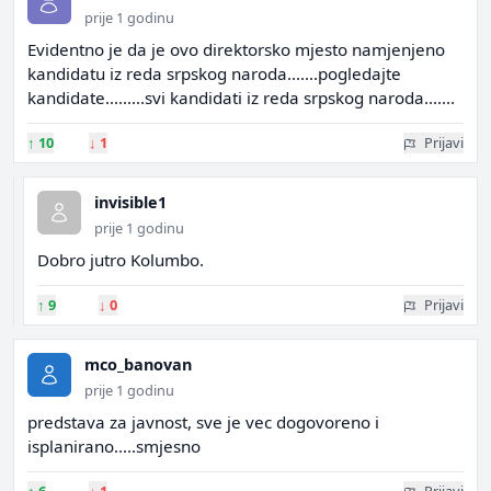
prije 1 godinu
Evidentno je da je ovo direktorsko mjesto namjenjeno
kandidatu iz reda srpskog naroda.......pogledajte
kandidate.........svi kandidati iz reda srpskog naroda.......
↑
10
↓
1
Prijavi
invisible1
prije 1 godinu
Dobro jutro Kolumbo.
↑
9
↓
0
Prijavi
mco_banovan
prije 1 godinu
predstava za javnost, sve je vec dogovoreno i
isplanirano.....smjesno