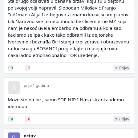
Šta drugo očekivati u banana državi koju su u dejtonu
po svojoj volji napravili Slobodan Milošević Franjo
Tudžman i Alija Izetbegović a znamo kakvi su im planovi
bili.Naravno sve to nebi moglo bez licemjerne MZ koja
nam je nekoć uvela embarbo na odbranu a koja sad
kad smo se ipak kako tako odbranili iz dejtonske
tvorevine i beznađa BiH stanja crpi zdravu i obrazovanu
radnu snagu.BOSANCI progledajte i mjenjajte ovu
nakaradno etnonacionalno TOR uređenje.
↑
3
↓
2
Prijavi
prije 1 godinu
Moze sto da ne , samo SDP NIP I Nasa stranka idemo
idemooo
↑
0
↓
0
Prijavi
octav