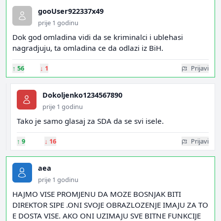
gooUser922337x49
prije 1 godinu
Dok god omladina vidi da se kriminalci i ublehasi
nagradjuju, ta omladina ce da odlazi iz BiH.
↑
56
↓
1
Prijavi
Dokoljenko1234567890
prije 1 godinu
Tako je samo glasaj za SDA da se svi isele.
↑
9
↓
16
Prijavi
aea
prije 1 godinu
HAJMO VISE PROMJENU DA MOZE BOSNJAK BITI
DIREKTOR SIPE .ONI SVOJE OBRAZLOZENJE IMAJU ZA TO
E DOSTA VISE. AKO ONI UZIMAJU SVE BITNE FUNKCIJE