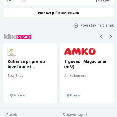
↑
6
↓
1
Prijavi
PRIKAŽI JOŠ KOMENTARA
Povratak na članak
Kuhar za pripremu
Trgovac - Magacioner
brze hrane i
(m/ž)
jednostavnih jela (m/
Easy Bites
Amko komerc
ž)
Sarajevo
Fojnica
Početna
Dojavite vijest