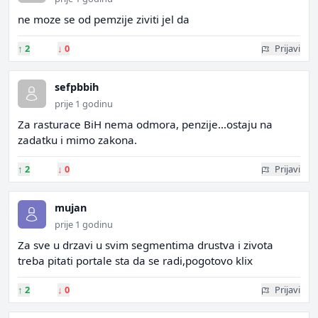
ne moze se od pemzije ziviti jel da
↑
2
↓
0
Prijavi
sefpbbih
prije 1 godinu
Za rasturace BiH nema odmora, penzije...ostaju na
zadatku i mimo zakona.
↑
2
↓
0
Prijavi
mujan
prije 1 godinu
Za sve u drzavi u svim segmentima drustva i zivota
treba pitati portale sta da se radi,pogotovo klix
↑
2
↓
0
Prijavi