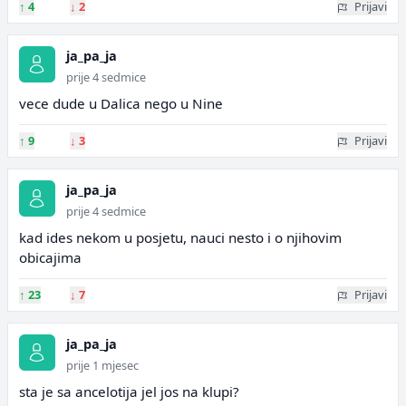
↑
4
↓
2
Prijavi
ja_pa_ja
prije 4 sedmice
vece dude u Dalica nego u Nine
↑
9
↓
3
Prijavi
ja_pa_ja
prije 4 sedmice
kad ides nekom u posjetu, nauci nesto i o njihovim
obicajima
↑
23
↓
7
Prijavi
ja_pa_ja
prije 1 mjesec
sta je sa ancelotija jel jos na klupi?