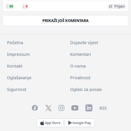
↑
49
↓
4
Prijavi
PRIKAŽI JOŠ KOMENTARA
Početna
Dojavite vijest
Impressum
Komentari
Kontakt
O nama
Oglašavanje
Privatnost
Sigurnost
Oglasi za posao
Facebook
YouTube
LinkedIn
Twitter
Instagram
RSS
App Store
Google Play