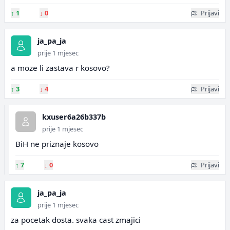
↑
1
↓
0
Prijavi
ja_pa_ja
prije 1 mjesec
a moze li zastava r kosovo?
↑
3
↓
4
Prijavi
kxuser6a26b337b
prije 1 mjesec
BiH ne priznaje kosovo
↑
7
↓
0
Prijavi
ja_pa_ja
prije 1 mjesec
za pocetak dosta. svaka cast zmajici