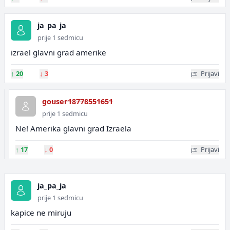
ja_pa_ja
prije 1 sedmicu
izrael glavni grad amerike
↑
20
↓
3
Prijavi
gouser18778551651
prije 1 sedmicu
Ne! Amerika glavni grad Izraela
↑
17
↓
0
Prijavi
ja_pa_ja
prije 1 sedmicu
kapice ne miruju