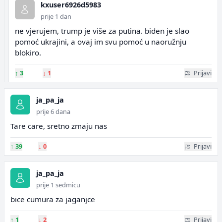
kxuser6926d5983
prije 1 dan
ne vjerujem, trump je više za putina. biden je slao
pomoć ukrajini, a ovaj im svu pomoć u naoružnju
blokiro.
↑
3
↓
1
Prijavi
ja_pa_ja
prije 6 dana
Tare care, sretno zmaju nas
↑
39
↓
0
Prijavi
ja_pa_ja
prije 1 sedmicu
bice cumura za jaganjce
↑
1
↓
2
Prijavi