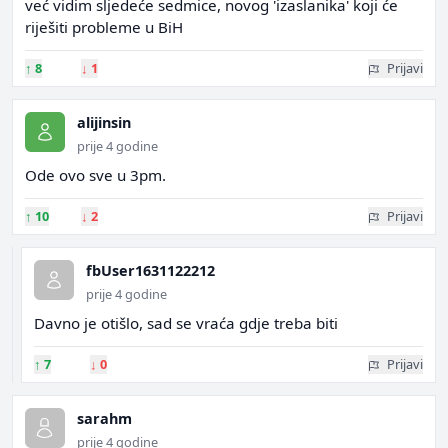
već vidim sljedeće sedmice, novog 'izaslanika' koji će
riješiti probleme u BiH
↑
8
↓
1
Prijavi
alijinsin
prije 4 godine
Ode ovo sve u 3pm.
↑
10
↓
2
Prijavi
fbUser1631122212
prije 4 godine
Davno je otišlo, sad se vraća gdje treba biti
↑
7
↓
0
Prijavi
sarahm
prije 4 godine