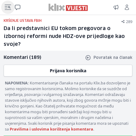
289
KRŠENJE USTAVA FBIH
Da li predstavnici EU tokom pregovora o
izbornoj reformi nude HDZ-ove prijedloge kao
svoje?
Komentari (189)
Povratak na članak
Prijava korisnika
NAPOMENA:
Komentarisanje članaka na portalu Klix.ba dozvoljeno je
samo registrovanim korisnicima. Molimo korisnike da se suzdrže od
vrijeđanja, psovanja i vulgarnog izražavanja. Komentari odražavaju
stavove isključivo njihovih autora, koji zbog govora mržnje mogu biti i
krivično gonjeni. Kao čitatelj prihvatate mogućnost da među
komentarima mogu biti pronađeni sadržaji koji mogu biti u
suprotnosti sa vašim vjerskim, moralnim i drugim načelima i
uvjerenjima. Svaki korisnik prije pisanja komentara mora se upoznati
sa
Pravilima i uslovima korištenja komentara
.