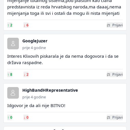
mijenjanje totalnog sistema,pod plaštom kao clana
predstavnista iz reda hrvatskog naroda,ma daaaj,nema
mijenjanja toga ili svi i ostali da mogu ili nista mijenjati
↑
2
↓
6
Prijavi
GoogleJuzer
prije 4 godine
Interes Klixovih piskarala je da nema dogovora i da se
država raspadne.
↑
8
↓
2
Prijavi
HighBandHRepresentative
prije 4 godine
Idgovor je da ali nije BITNO!
↑
0
↓
0
Prijavi