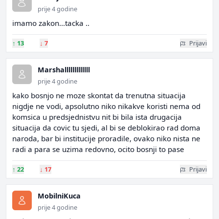
prije 4 godine
imamo zakon...tacka ..
↑
13
↓
7
Prijavi
Marshalllllllllllll
prije 4 godine
kako bosnjo ne moze skontat da trenutna situacija
nigdje ne vodi, apsolutno niko nikakve koristi nema od
komsica u predsjednistvu nit bi bila ista drugacija
situacija da covic tu sjedi, al bi se deblokirao rad doma
naroda, bar bi institucije proradile, ovako niko nista ne
radi a para se uzima redovno, ocito bosnji to pase
↑
22
↓
17
Prijavi
MobilniKuca
prije 4 godine