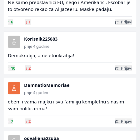
Ne samo predstavnici EU, nego i Amerikanci. Escobar je
to otvoreno rekao za Al Jazeeru. Maske padaju.
↑
6
↓
1
Prijavi
Korisnik225883
prije 4 godine
Demokratija, a ne etnokratija!
↑
10
↓
2
Prijavi
DamnatioMemoriae
prije 4 godine
ebem i vama majku i svu familiju kompletnu s nasim
svim politicarima!
↑
7
↓
2
Prijavi
odvaljena2zuba