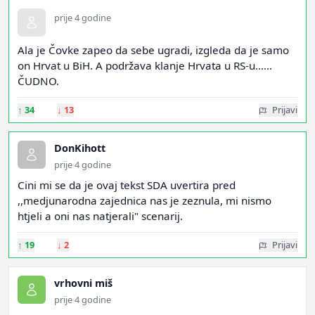
prije 4 godine
Ala je Čovke zapeo da sebe ugradi, izgleda da je samo
on Hrvat u BiH. A podržava klanje Hrvata u RS-u......
ČUDNO.
↑
34
↓
13
Prijavi
DonKihott
prije 4 godine
Cini mi se da je ovaj tekst SDA uvertira pred
,,medjunarodna zajednica nas je zeznula, mi nismo
htjeli a oni nas natjerali" scenarij.
↑
19
↓
2
Prijavi
vrhovni miš
prije 4 godine