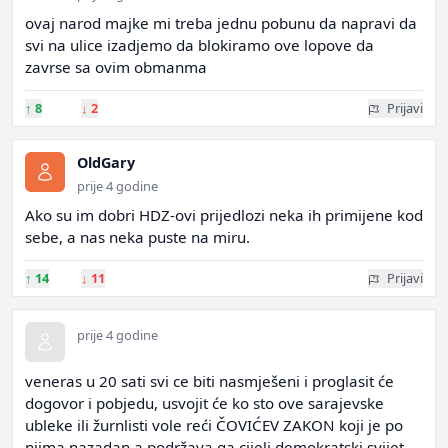
ovaj narod majke mi treba jednu pobunu da napravi da
svi na ulice izadjemo da blokiramo ove lopove da
zavrse sa ovim obmanma
↑
8
↓
2
Prijavi
OldGary
prije 4 godine
Ako su im dobri HDZ-ovi prijedlozi neka ih primijene kod
sebe, a nas neka puste na miru.
↑
14
↓
11
Prijavi
prije 4 godine
veneras u 20 sati svi ce biti nasmješeni i proglasit će
dogovor i pobjedu, usvojit će ko sto ove sarajevske
ubleke ili žurnlisti vole reći ČOVIĆEV ZAKON koji je po
njima nazadan a podržava ga cijeli demokratski svijet.