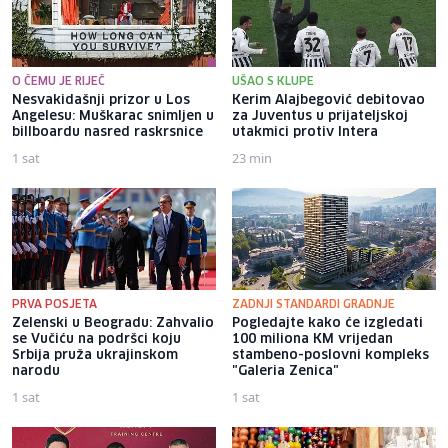
O ČEMU JE RIJEČ
UŠAO S KLUPE
Nesvakidašnji prizor u Los
Kerim Alajbegović debitovao
Angelesu: Muškarac snimljen u
za Juventus u prijateljskoj
billboardu nasred raskrsnice
utakmici protiv Intera
1 sat
23 min
PRVA POSJETA
ZADNJI STANDARDI GRADNJE
Zelenski u Beogradu: Zahvalio
Pogledajte kako će izgledati
se Vučiću na podršci koju
100 miliona KM vrijedan
Srbija pruža ukrajinskom
stambeno-poslovni kompleks
narodu
"Galeria Zenica"
1 sat
1 sat