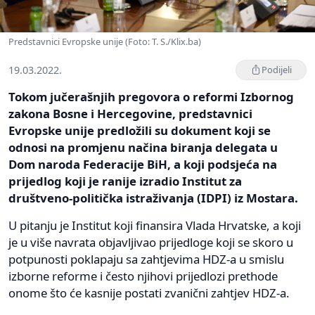
Predstavnici Evropske unije (Foto: T. S./Klix.ba)
19.03.2022.
Podijeli
Tokom jučerašnjih pregovora o reformi Izbornog
zakona Bosne i Hercegovine, predstavnici
Evropske unije predložili su dokument koji se
odnosi na promjenu načina biranja delegata u
Dom naroda Federacije BiH, a koji podsjeća na
prijedlog koji je ranije izradio Institut za
društveno-politička istraživanja (IDPI) iz Mostara.
U pitanju je Institut koji finansira Vlada Hrvatske, a koji
je u više navrata objavljivao prijedloge koji se skoro u
potpunosti poklapaju sa zahtjevima HDZ-a u smislu
izborne reforme i često njihovi prijedlozi prethode
onome što će kasnije postati zvanični zahtjev HDZ-a.