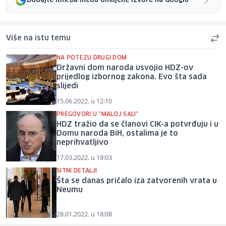
Dodajte Klix.ba među omiljene izvore na Googlu
Više na istu temu
NA POTEZU DRUGI DOM
Državni dom naroda usvojio HDZ-ov
prijedlog izbornog zakona. Evo šta sada
slijedi
15.06.2022. u 12:10
PREGOVORI U "MALOJ SALI"
HDZ tražio da se članovi CIK-a potvrđuju i u
Domu naroda BiH, ostalima je to
neprihvatljivo
17.03.2022. u 19:03
SITNI DETALJI
Šta se danas pričalo iza zatvorenih vrata u
Neumu
28.01.2022. u 18:08