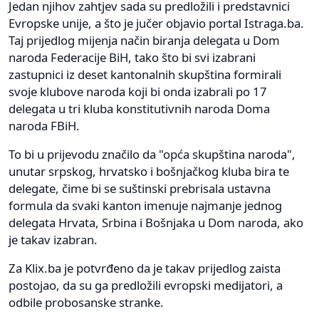
Jedan njihov zahtjev sada su predložili i predstavnici
Evropske unije, a što je jučer objavio portal Istraga.ba.
Taj prijedlog mijenja način biranja delegata u Dom
naroda Federacije BiH, tako što bi svi izabrani
zastupnici iz deset kantonalnih skupština formirali
svoje klubove naroda koji bi onda izabrali po 17
delegata u tri kluba konstitutivnih naroda Doma
naroda FBiH.
To bi u prijevodu značilo da "opća skupština naroda",
unutar srpskog, hrvatsko i bošnjačkog kluba bira te
delegate, čime bi se suštinski prebrisala ustavna
formula da svaki kanton imenuje najmanje jednog
delegata Hrvata, Srbina i Bošnjaka u Dom naroda, ako
je takav izabran.
Za Klix.ba je potvrđeno da je takav prijedlog zaista
postojao, da su ga predložili evropski medijatori, a
odbile probosanske stranke.