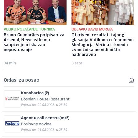
VELIKO POJAČANJE TOPNIKA
OBJAVIO DAVID MURGIA
Bruno Guimarães potpisao za
Otkriveni rezultati tajnog
Arsenal, Newcastle mu
glasanja Vatikana o fenomenu
saopćenjem iskazao
Međugorja: Većina crkvenih
nepoštovanje
zvaničnika ne vidi ništa
nadnaravno
34 min
3 sata
Oglasi za posao
Konobarica (ž)
Bosnian House Restaurant
Prijava do: 20.08.2026. u 23:59
Agent u call centru (m/ž)
Poslovne novine
Prijava do: 21.08.2026. u 23:59