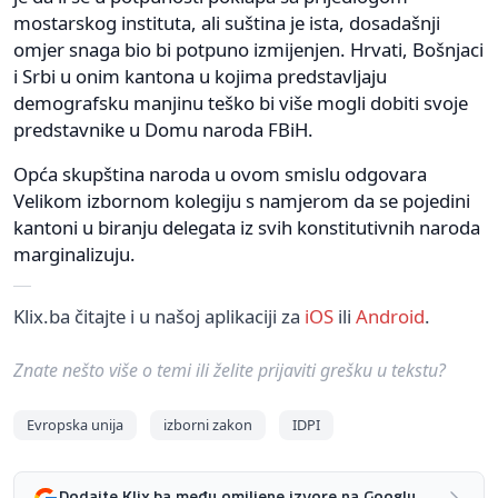
mostarskog instituta, ali suština je ista, dosadašnji
omjer snaga bio bi potpuno izmijenjen. Hrvati, Bošnjaci
i Srbi u onim kantona u kojima predstavljaju
demografsku manjinu teško bi više mogli dobiti svoje
predstavnike u Domu naroda FBiH.
Opća skupština naroda u ovom smislu odgovara
Velikom izbornom kolegiju s namjerom da se pojedini
kantoni u biranju delegata iz svih konstitutivnih naroda
marginalizuju.
Klix.ba čitajte i u našoj aplikaciji za
iOS
ili
Android
.
Znate nešto više o temi ili želite prijaviti grešku u tekstu?
Evropska unija
izborni zakon
IDPI