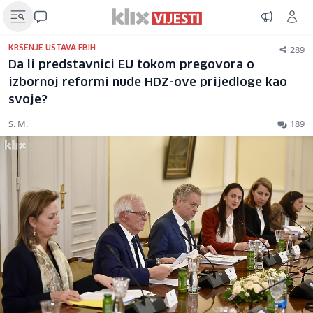
289
KRŠENJE USTAVA FBIH
Da li predstavnici EU tokom pregovora o
izbornoj reformi nude HDZ-ove prijedloge kao
svoje?
S. M.
189