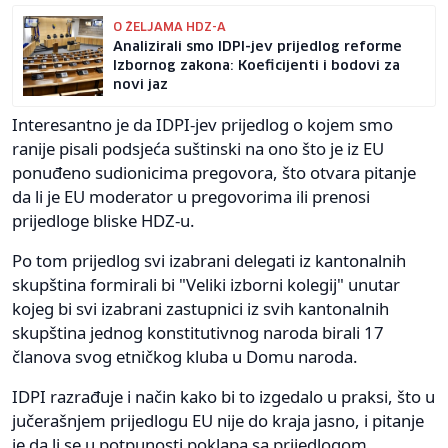
O ŽELJAMA HDZ-A
Analizirali smo IDPI-jev prijedlog reforme
Izbornog zakona: Koeficijenti i bodovi za
novi jaz
Interesantno je da IDPI-jev prijedlog o kojem smo
ranije pisali podsjeća suštinski na ono što je iz EU
ponuđeno sudionicima pregovora, što otvara pitanje
da li je EU moderator u pregovorima ili prenosi
prijedloge bliske HDZ-u.
Po tom prijedlog svi izabrani delegati iz kantonalnih
skupština formirali bi "Veliki izborni kolegij" unutar
kojeg bi svi izabrani zastupnici iz svih kantonalnih
skupština jednog konstitutivnog naroda birali 17
članova svog etničkog kluba u Domu naroda.
IDPI razrađuje i način kako bi to izgedalo u praksi, što u
jučerašnjem prijedlogu EU nije do kraja jasno, i pitanje
je da li se u potpunosti poklapa sa prijedlogom