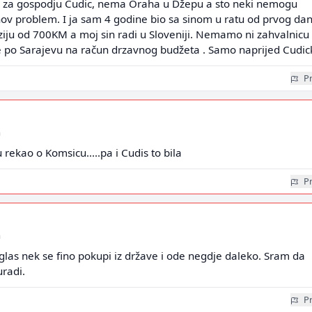
i za gospodju Cudic, nema Oraha u Džepu a sto neki nemogu
njihov problem. I ja sam 4 godine bio sa sinom u ratu od prvog dan
iju od 700KM a moj sin radi u Sloveniji. Nemamo ni zahvalnicu
e po Sarajevu na račun drzavnog budžeta . Samo naprijed Cudic
Pr
a
rekao o Komsicu.....pa i Cudis to bila
Pr
a
las nek se fino pokupi iz države i ode negdje daleko. Sram da
radi.
Pr