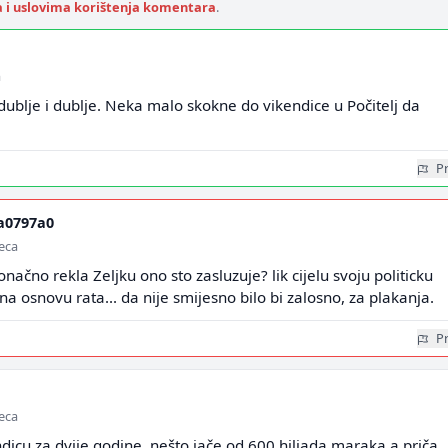
a i uslovima korištenja komentara
.
a
ublje i dublje. Neka malo skokne do vikendice u Počitelj da
Pr
a0797a0
seca
onačno rekla Zeljku ono sto zasluzuje? lik cijelu svoju politicku
 na osnovu rata... da nije smijesno bilo bi zalosno, za plakanja.
Pr
seca
kendicu za dvije godine, nešto jače od 600 hiljada maraka a priča