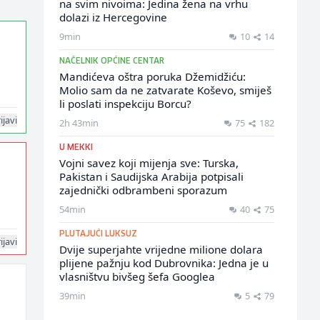
na svim nivoima: Jedina žena na vrhu
dolazi iz Hercegovine
9min
10
14
NAČELNIK OPĆINE CENTAR
Mandićeva oštra poruka Džemidžiću:
Molio sam da ne zatvarate Koševo, smiješ
li poslati inspekciju Borcu?
ijavi
2h 43min
75
182
U MEKKI
Vojni savez koji mijenja sve: Turska,
Pakistan i Saudijska Arabija potpisali
zajednički odbrambeni sporazum
54min
40
75
PLUTAJUĆI LUKSUZ
ijavi
Dvije superjahte vrijedne milione dolara
plijene pažnju kod Dubrovnika: Jedna je u
vlasništvu bivšeg šefa Googlea
39min
5
79