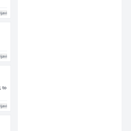
ijavi
ijavi
, to
ijavi