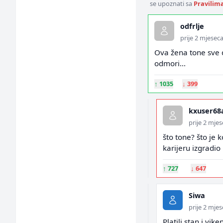
se upoznati sa
Pravilim
odfrlje
prije 2 mjesec
Ova žena tone sve d
odmori...
↑
1035
↓
399
kxuser68
prije 2 mje
što tone? što je k
karijeru izgradio
↑
727
↓
647
Siwa
prije 2 mje
Platili stan i vi