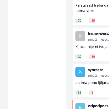
Pa sta sad treba da 
nema.veze.
↑
70
↓
15
kxuser6903
prije 2 mjesec
Kljuca, nije ni tvo
↑
20
↓
10
syncroze
prije 2 mjesec
aa ima puno ljiljana
↑
33
↓
8
ecipecipec1