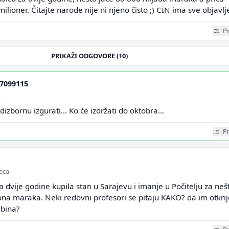
lioner. Čitajte narode nije ni njeno čisto ;) CIN ima sve objavl
Pr
PRIKAŽI ODGOVORE (10)
7099115
a
zbornu izgurati... Ko će izdržati do oktobra...
Pr
seca
a dvije godine kupila stan u Sarajevu i imanje u Počitelju za neš
ona maraka. Neki redovni profesori se pitaju KAKO? da im otkrij
abina?