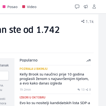
Posao
Video
1.1k
an ste od 1.742
Popularno
članak
POZIRALA U BIKINIJU
Kelly Brook su naučnici prije 10 godina
proglasili ženom s najsavršenijim tijelom,
a evo kako danas izgleda
ma.
1h 2min
13
8
ju
IZBORI U OKTOBRU
osti
Evo ko su nositelji kandidatskih lista SDP-a
 mora