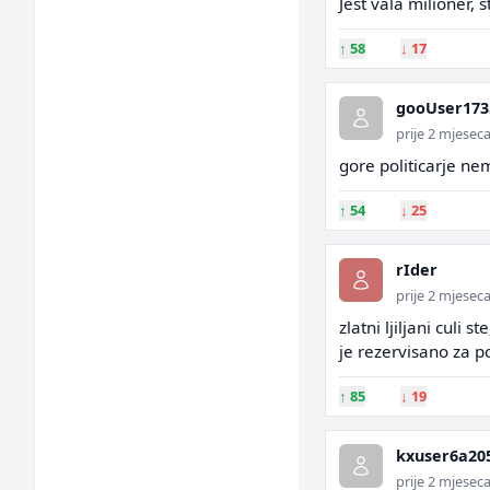
Jest vala milioner,
↑
58
↓
17
gooUser173
prije 2 mjesec
gore politicarje n
↑
54
↓
25
rIder
prije 2 mjesec
zlatni ljiljani culi
je rezervisano za p
↑
85
↓
19
kxuser6a20
prije 2 mjesec