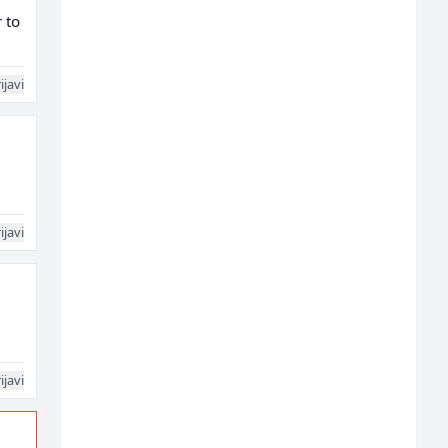
 to
ijavi
ijavi
ijavi