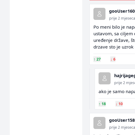
gooUser160
prije 2 mjesec
Po meni bilo je nap
ustavom, sa ciljem d
uređenje države, št
drzave sto je uzrok
↑
27
↓
6
hajrijage
prije 2 mje
ako je samo napa
↑
18
↓
10
gooUser158
prije 2 mjesec