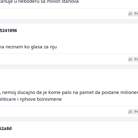
 stanuje u neboderu sa milion stanova
Pr
5241896
a
ema neznam ko glasa za nju
Pr
a
 ste, nemoj slucajno da je kome palo na pamet da postane milioner
oliticare i njihove biznismene
Pr
52a8d
a