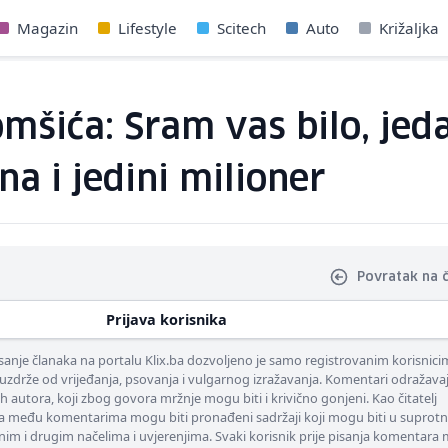
Magazin
Lifestyle
Scitech
Auto
Križaljka
omšića: Sram vas bilo, jed
na i jedini milioner
Povratak na 
Prijava korisnika
nje članaka na portalu Klix.ba dozvoljeno je samo registrovanim korisnici
uzdrže od vrijeđanja, psovanja i vulgarnog izražavanja. Komentari odražava
ih autora, koji zbog govora mržnje mogu biti i krivično gonjeni. Kao čitatelj
 među komentarima mogu biti pronađeni sadržaji koji mogu biti u suprotn
nim i drugim načelima i uvjerenjima. Svaki korisnik prije pisanja komentara