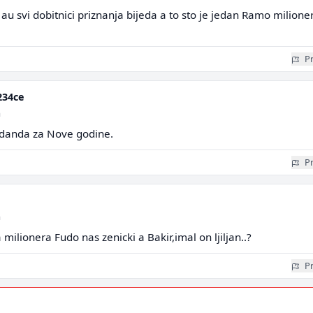
au svi dobitnici priznanja bijeda a to sto je jedan Ramo milioner
Pr
234ce
a
ja danda za Nove godine.
Pr
a
 milionera Fudo nas zenicki a Bakir,imal on ljiljan..?
Pr