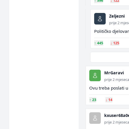
↑
596
↓
122
Zeljezni
prije 2 mje
Političko djelov
↑
445
↓
125
MrGaravi
prije 2 mjesec
Ovu treba poslati u
↑
23
↓
14
kxuser68a0
prije 2 mjesec