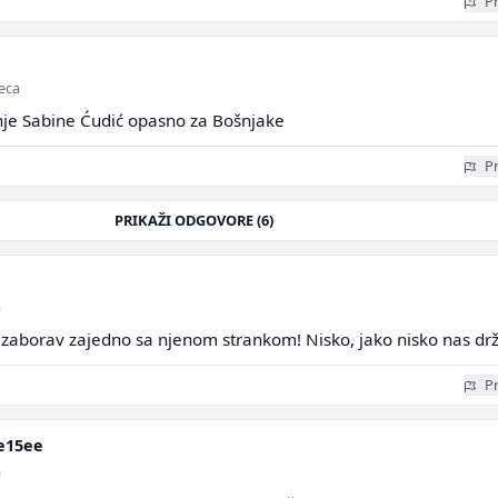
Pr
seca
anje Sabine Ćudić opasno za Bošnjake
Pr
PRIKAŽI ODGOVORE (6)
a
 zaborav zajedno sa njenom strankom! Nisko, jako nisko nas drž
Pr
e15ee
a