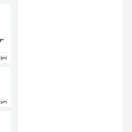
je
ijavi
ijavi