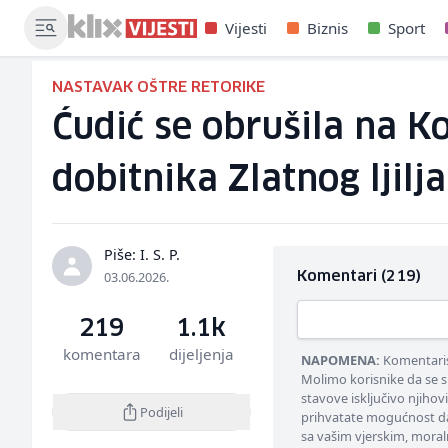
Vijesti
Biznis
Sport
NASTAVAK OŠTRE RETORIKE
Ćudić se obrušila na K
dobitnika Zlatnog ljilja
Piše: I. S. P.
03.06.2026.
Komentari (219)
219
1.1k
komentara
dijeljenja
NAPOMENA:
Komentarisa
Molimo korisnike da se s
stavove isključivo njihov
Podijeli
prihvatate mogućnost da
sa vašim vjerskim, moral