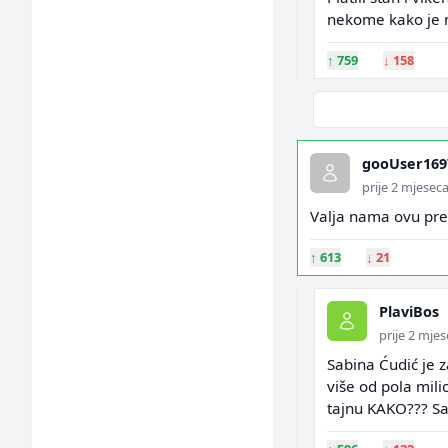
nekome kako je mi
↑
759
↓
158
gooUser169
prije 2 mjesec
Valja nama ovu predi
↑
613
↓
21
PlaviBos
prije 2 mje
Sabina Ćudić je z
više od pola mili
tajnu KAKO??? S