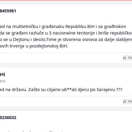
8455981
a
ad na multietničku i građanaku Republiku BiH i sa građnskim
a se građani razluče u 3 nacionalne teritorije i briše republičko
o se u Dejtonu i desilo.Time je stvorena osnova za dalje slabljen
 ovih trvenja u pozdejtonskoj BiH.
Pr
gaj
seca
d na državu. Zašto su ciljano ub**ali djecu po Sarajevu ???
Pr
0236032
a