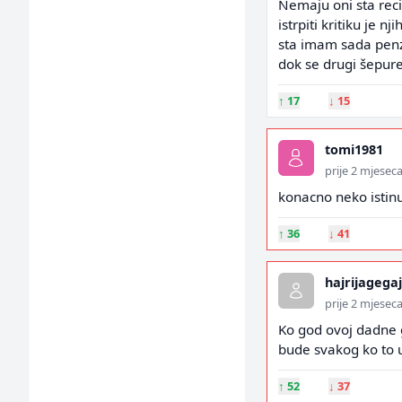
Nemaju oni sta rec
istrpiti kritiku je 
sta imam sada penz
dok se drugi šepur
↑
17
↓
15
tomi1981
prije 2 mjesec
konacno neko istinu 
↑
36
↓
41
hajrijagegaj
prije 2 mjesec
Ko god ovoj dadne g
bude svakog ko to u
↑
52
↓
37