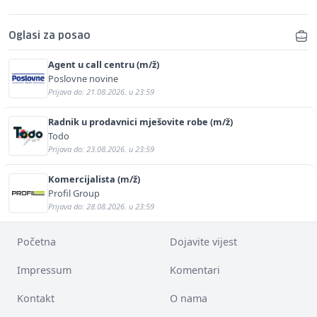
Oglasi za posao
Agent u call centru (m/ž)
Poslovne novine
Prijava do: 21.08.2026. u 23:59
Radnik u prodavnici mješovite robe (m/ž)
Todo
Prijava do: 23.08.2026. u 23:59
Komercijalista (m/ž)
Profil Group
Prijava do: 28.08.2026. u 23:59
Početna
Dojavite vijest
Impressum
Komentari
Kontakt
O nama