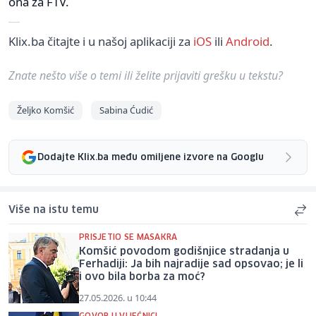
ona za FTV.
Klix.ba čitajte i u našoj aplikaciji za
iOS
ili
Android
.
Znate nešto više o temi ili želite prijaviti grešku u tekstu?
Željko Komšić
Sabina Ćudić
Dodajte Klix.ba među omiljene izvore na Googlu
Više na istu temu
PRISJETIO SE MASAKRA
Komšić povodom godišnjice stradanja u
Ferhadiji: Ja bih najradije sad opsovao; je li
i ovo bila borba za moć?
27.05.2026. u 10:44