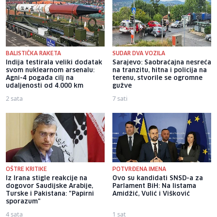
BALISTIČKA RAKETA
SUDAR DVA VOZILA
Indija testirala veliki dodatak
Sarajevo: Saobraćajna nesreća
svom nuklearnom arsenalu:
na tranzitu, hitna i policija na
Agni-4 pogađa cilj na
terenu, stvorile se ogromne
udaljenosti od 4.000 km
gužve
2 sata
7 sati
OŠTRE KRITIKE
POTVRĐENA IMENA
Iz Irana stigle reakcije na
Ovo su kandidati SNSD-a za
dogovor Saudijske Arabije,
Parlament BiH: Na listama
Turske i Pakistana: "Papirni
Amidžić, Vulić i Višković
sporazum"
4 sata
1 sat