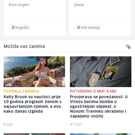
Irion Argerr
Jitasa
Vogošća
Više lokacija
Možda vas zanima
POZIRALA U BIKINIJU
POTVRĐENO IZ MUP-A SBK
Kelly Brook su naučnici prije
Provjerava se povezanost: U
10 godina proglasili ženom s
Vitezu bačena bomba u
najsavršenijim tijelom, a evo
ugostiteljski objekat, u
kako danas izgleda
Novom Travniku ukradeno i
zapaljeno vozilo
9 sati
47 min