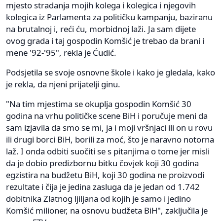
mjesto stradanja mojih kolega i kolegica i njegovih
kolegica iz Parlamenta za političku kampanju, baziranu
na brutalnoj i, reći ću, morbidnoj laži. Ja sam dijete
ovog grada i taj gospodin Komšić je trebao da brani i
mene '92-'95", rekla je Ćudić.
Podsjetila se svoje osnovne škole i kako je gledala, kako
je rekla, da njeni prijatelji ginu.
"Na tim mjestima se okuplja gospodin Komšić 30
godina na vrhu političke scene BiH i poručuje meni da
sam izjavila da smo se mi, ja i moji vršnjaci ili on u rovu
ili drugi borci BiH, borili za moć, što je naravno notorna
laž. I onda odbiti suočiti se s pitanjima o tome jer misli
da je dobio predizbornu bitku čovjek koji 30 godina
egzistira na budžetu BiH, koji 30 godina ne proizvodi
rezultate i čija je jedina zasluga da je jedan od 1.742
dobitnika Zlatnog ljiljana od kojih je samo i jedino
Komšić milioner, na osnovu budžeta BiH", zaključila je