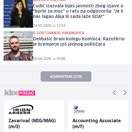
GOVOR U VIJEĆNICI
Ćudić izazvala bijes javnosti zbog izjave o
"borbi za moć" u ratu pa odgovorila: "Je li
nas lagao Alija ili sada laže SDA?"
24.05.2026. u 12:53
O GOSTOVANJU VUKANOVIĆA
Delibašić brani kolegu Komšića: Razotkrio
je licemjerje još jednog političara
09.04.2026. u 16:00
KOMENTARI (219)
Zavarivač (MIG/MAG)
Accounting Associate
(m/ž)
(m/f)