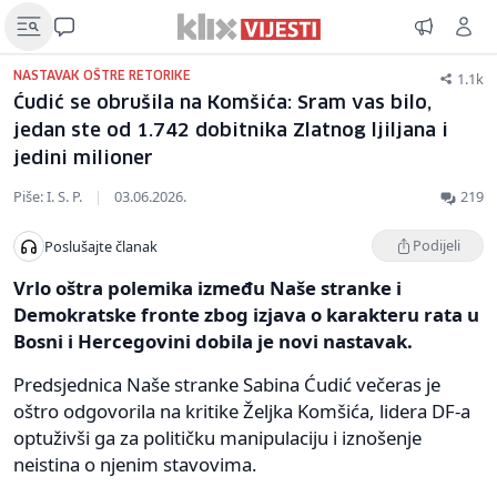
1.1k
NASTAVAK OŠTRE RETORIKE
Ćudić se obrušila na Komšića: Sram vas bilo,
jedan ste od 1.742 dobitnika Zlatnog ljiljana i
jedini milioner
Piše: I. S. P.
|
03.06.2026.
219
Podijeli
Poslušajte članak
Vrlo oštra polemika između Naše stranke i
Demokratske fronte zbog izjava o karakteru rata u
Bosni i Hercegovini dobila je novi nastavak.
Predsjednica Naše stranke Sabina Ćudić večeras je
oštro odgovorila na kritike Željka Komšića, lidera DF-a
optuživši ga za političku manipulaciju i iznošenje
neistina o njenim stavovima.