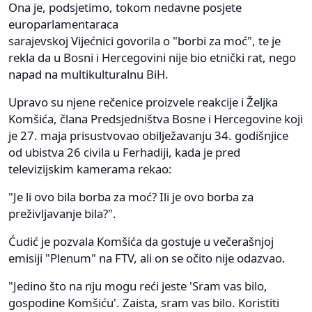
Ona je, podsjetimo, tokom nedavne posjete
europarlamentaraca
sarajevskoj Vijećnici govorila o "borbi za moć", te je
rekla da u Bosni i Hercegovini nije bio etnički rat, nego
napad na multikulturalnu BiH.
Upravo su njene rečenice proizvele reakcije i Željka
Komšića, člana Predsjedništva Bosne i Hercegovine koji
je 27. maja prisustvovao obilježavanju 34. godišnjice
od ubistva 26 civila u Ferhadiji, kada je pred
televizijskim kamerama rekao:
"Je li ovo bila borba za moć? Ili je ovo borba za
preživljavanje bila?".
Ćudić je pozvala Komšića da gostuje u večerašnjoj
emisiji "Plenum" na FTV, ali on se očito nije odazvao.
"Jedino što na nju mogu reći jeste 'Sram vas bilo,
gospodine Komšiću'. Zaista, sram vas bilo. Koristiti