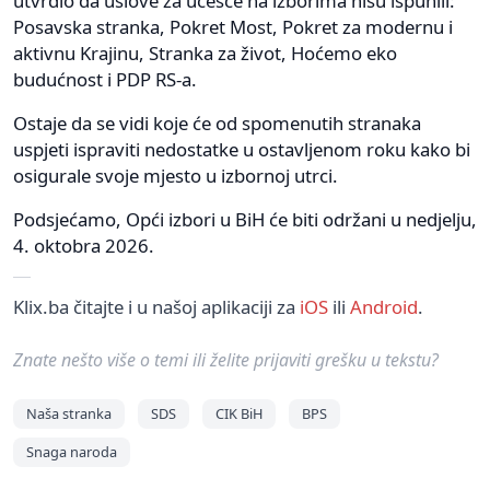
utvrdio da uslove za učešće na izborima nisu ispunili:
Posavska stranka, Pokret Most, Pokret za modernu i
aktivnu Krajinu, Stranka za život, Hoćemo eko
budućnost i PDP RS-a.
Ostaje da se vidi koje će od spomenutih stranaka
uspjeti ispraviti nedostatke u ostavljenom roku kako bi
osigurale svoje mjesto u izbornoj utrci.
Podsjećamo, Opći izbori u BiH će biti održani u nedjelju,
4. oktobra 2026.
Klix.ba čitajte i u našoj aplikaciji za
iOS
ili
Android
.
Znate nešto više o temi ili želite prijaviti grešku u tekstu?
Naša stranka
SDS
CIK BiH
BPS
Snaga naroda