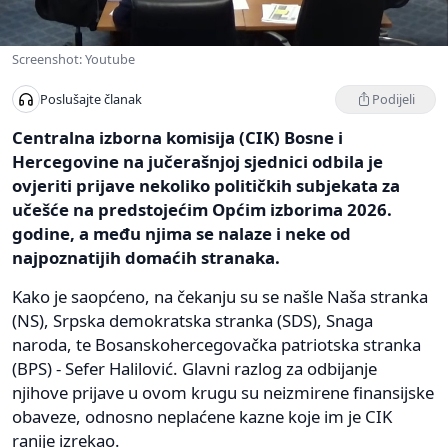
Screenshot: Youtube
Podijeli
Poslušajte članak
Centralna izborna komisija (CIK) Bosne i
Hercegovine na jučerašnjoj sjednici odbila je
ovjeriti prijave nekoliko političkih subjekata za
učešće na predstojećim Općim izborima 2026.
godine, a među njima se nalaze i neke od
najpoznatijih domaćih stranaka.
Kako je saopćeno, na čekanju su se našle Naša stranka
(NS), Srpska demokratska stranka (SDS), Snaga
naroda, te Bosanskohercegovačka patriotska stranka
(BPS) - Sefer Halilović. Glavni razlog za odbijanje
njihove prijave u ovom krugu su neizmirene finansijske
obaveze, odnosno neplaćene kazne koje im je CIK
ranije izrekao.