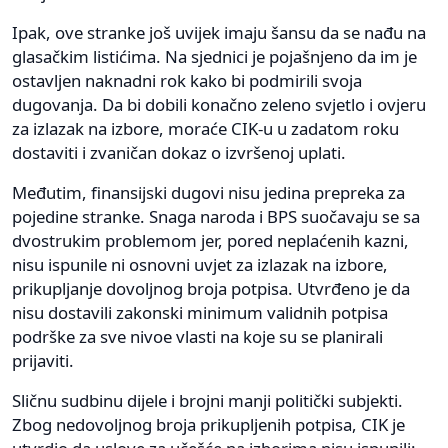
Ipak, ove stranke još uvijek imaju šansu da se nađu na
glasačkim listićima. Na sjednici je pojašnjeno da im je
ostavljen naknadni rok kako bi podmirili svoja
dugovanja. Da bi dobili konačno zeleno svjetlo i ovjeru
za izlazak na izbore, moraće CIK-u u zadatom roku
dostaviti i zvaničan dokaz o izvršenoj uplati.
Međutim, finansijski dugovi nisu jedina prepreka za
pojedine stranke. Snaga naroda i BPS suočavaju se sa
dvostrukim problemom jer, pored neplaćenih kazni,
nisu ispunile ni osnovni uvjet za izlazak na izbore,
prikupljanje dovoljnog broja potpisa. Utvrđeno je da
nisu dostavili zakonski minimum validnih potpisa
podrške za sve nivoe vlasti na koje su se planirali
prijaviti.
Sličnu sudbinu dijele i brojni manji politički subjekti.
Zbog nedovoljnog broja prikupljenih potpisa, CIK je