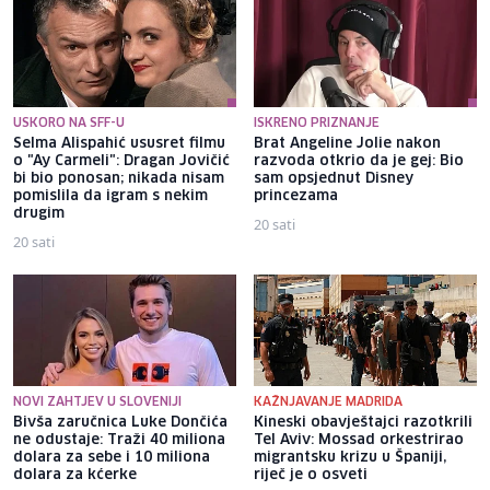
USKORO NA SFF-U
ISKRENO PRIZNANJE
Selma Alispahić ususret filmu
Brat Angeline Jolie nakon
o "Ay Carmeli": Dragan Jovičić
razvoda otkrio da je gej: Bio
bi bio ponosan; nikada nisam
sam opsjednut Disney
pomislila da igram s nekim
princezama
drugim
20 sati
20 sati
NOVI ZAHTJEV U SLOVENIJI
KAŽNJAVANJE MADRIDA
Bivša zaručnica Luke Dončića
Kineski obavještajci razotkrili
ne odustaje: Traži 40 miliona
Tel Aviv: Mossad orkestrirao
dolara za sebe i 10 miliona
migrantsku krizu u Španiji,
dolara za kćerke
riječ je o osveti