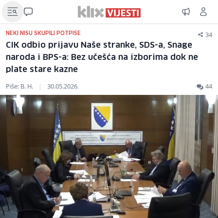
34
NEKI NISU SKUPILI POTPISE
CIK odbio prijavu Naše stranke, SDS-a, Snage
naroda i BPS-a: Bez učešća na izborima dok ne
plate stare kazne
Piše: B. H.
|
30.05.2026.
44