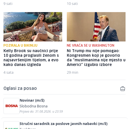
9 sati
10 sati
POZIRALA U BIKINIJU
NE VRAĆA SE U WASHINGTON
Kelly Brook su naučnici prije
Ni Trump mu nije pomogao:
10 godina proglasili ženom s
Kongresmen koji je govorio
najsavršenijim tijelom, a evo
da "muslimanima nije mjesto u
kako danas izgleda
Americi" izgubio izbore
4 sata
29 min
Oglasi za posao
Novinar (m/ž)
Slobodna Bosna
Prijava do: 31.08.2026. u 23:59
Stručni saradnik za poslove javnih nabavki (m/ž)