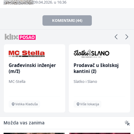
09.04.2026. u 16:36
KOMENTARI (44)
Građevinski inženjer
Prodavač u školskoj
(m/ž)
kantini (ž)
MC-Stella
Slatko i Slano
Velika Kladuša
Više lokacija
Možda vas zanima