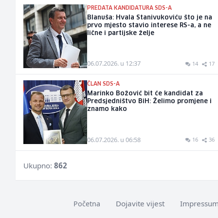
PREDATA KANDIDATURA SDS-A
Blanuša: Hvala Stanivukoviću što je na
prvo mjesto stavio interese RS-a, a ne
lične i partijske želje
06.07.2026. u 12:37
14
17
ČLAN SDS-A
Marinko Božović bit će kandidat za
Predsjedništvo BiH: Želimo promjene i
znamo kako
06.07.2026. u 06:58
16
36
Ukupno:
862
Dojavite vijest
Impressu
Početna