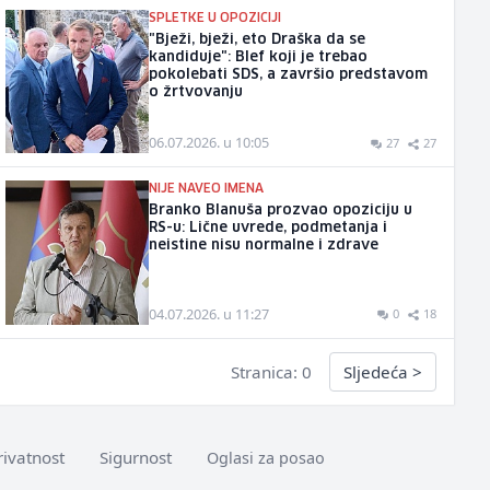
SPLETKE U OPOZICIJI
"Bježi, bježi, eto Draška da se
kandiduje": Blef koji je trebao
pokolebati SDS, a završio predstavom
o žrtvovanju
06.07.2026. u 10:05
27
27
NIJE NAVEO IMENA
Branko Blanuša prozvao opoziciju u
RS-u: Lične uvrede, podmetanja i
neistine nisu normalne i zdrave
04.07.2026. u 11:27
0
18
Stranica: 0
Sljedeća
>
rivatnost
Sigurnost
Oglasi za posao