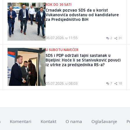
ROK DO 16 SATI
Crnadak pozvao SDS da u korist
Vukanovića odustanu od kandidature
za Predsjedništvo BiH
06.07.2026. u 11:55
2
31
U SUBOTU NAVEČER
SDS i PDP održali tajni sastanak u
Bijeljini: Hoće li se Stanivuković povući
iz utrke za predsjednika RS-a?
05.07.2026. u 08:03
7
18
m
Komentari
Kontakt
O nama
Oglašavanje
P