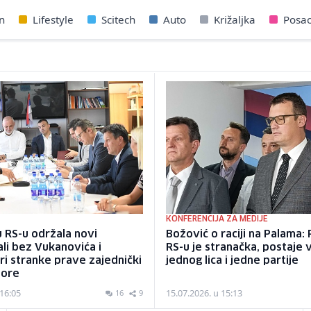
n
Lifestyle
Scitech
Auto
Križaljka
Posa
KONFERENCIJA ZA MEDIJE
u RS-u održala novi
Božović o raciji na Palama: P
ali bez Vukanovića i
RS-u je stranačka, postaje 
ri stranke prave zajednički
jednog lica i jedne partije
bore
 16:05
15.07.2026. u 15:13
16
9