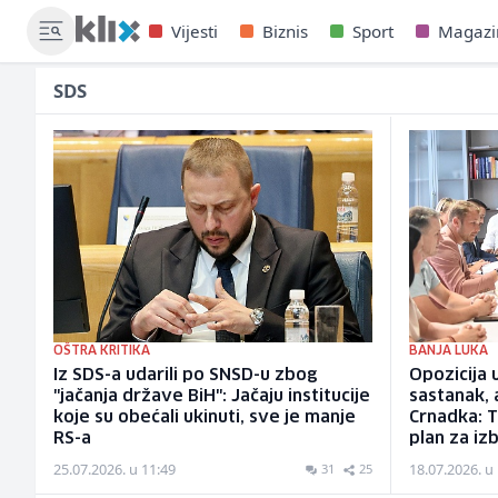
Vijesti
Biznis
Sport
Magazi
SDS
OŠTRA KRITIKA
BANJA LUKA
Iz SDS-a udarili po SNSD-u zbog
Opozicija 
"jačanja države BiH": Jačaju institucije
sastanak, 
koje su obećali ukinuti, sve je manje
Crnadka: T
RS-a
plan za iz
25.07.2026. u 11:49
18.07.2026. u
31
25