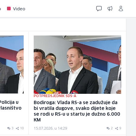
o
Video
POTPREDSJEDNIK SDS-A
olicija u
Bodiroga: Vlada RS-a se zadužuje da
vlasništvo
bi vratila dugove, svako dijete koje
se rodi u RS-u u startu je dužno 6.000
KM
15.07.2026. u 14:29
3
10
2
9