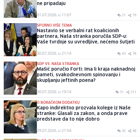
ne pripadaju
31.07.2026. u 11:07
21
79
SPORNO VIŠE TEMA
Nastavio se verbalni rat koalicionih
partnera, Naša stranka poručila SDP-u:
Vaše tvrdnje su uvredljive, nećemo šutjeti
30.07.2026. u 21:14
43
78
SDP VS. NAŠA STRANKA
Mašić poručio Forti: Ima li kraja naknadnoj
pameti, svakodnevnom spinovanju i
skupljanju jeftinih poena?
30.07.2026. u 19:14
51
211
O BORAČKOM DODATKU
Kapo indirektno prozvala kolege iz Naše
stranke: Glasali za zakon, a onda prave
predstave da to nije dobro
29.07.2026. u 21:54
42
48