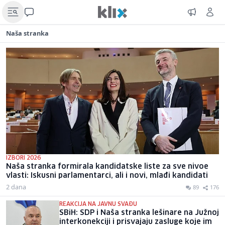
Naša stranka
IZBORI 2026
Naša stranka formirala kandidatske liste za sve nivoe
vlasti: Iskusni parlamentarci, ali i novi, mlađi kandidati
2 dana
89
176
REAKCIJA NA JAVNU SVAĐU
SBiH: SDP i Naša stranka lešinare na Južnoj
interkonekciji i prisvajaju zasluge koje im