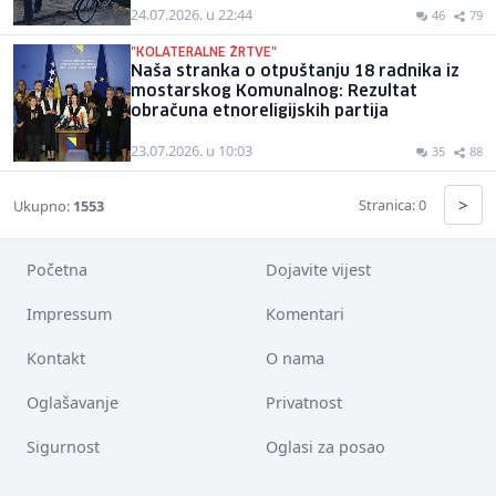
24.07.2026. u 22:44
46
79
"KOLATERALNE ŽRTVE"
Naša stranka o otpuštanju 18 radnika iz
mostarskog Komunalnog: Rezultat
obračuna etnoreligijskih partija
23.07.2026. u 10:03
35
88
>
Stranica: 0
Ukupno:
1553
Početna
Dojavite vijest
Impressum
Komentari
Kontakt
O nama
Oglašavanje
Privatnost
Sigurnost
Oglasi za posao