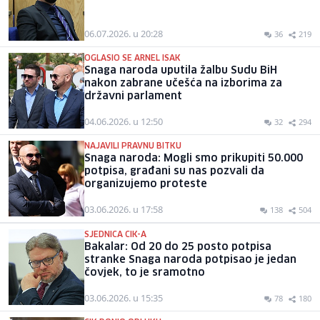
06.07.2026. u 20:28
36
219
OGLASIO SE ARNEL ISAK
Snaga naroda uputila žalbu Sudu BiH
nakon zabrane učešća na izborima za
državni parlament
04.06.2026. u 12:50
32
294
NAJAVILI PRAVNU BITKU
Snaga naroda: Mogli smo prikupiti 50.000
potpisa, građani su nas pozvali da
organizujemo proteste
03.06.2026. u 17:58
138
504
SJEDNICA CIK-A
Bakalar: Od 20 do 25 posto potpisa
stranke Snaga naroda potpisao je jedan
čovjek, to je sramotno
03.06.2026. u 15:35
78
180