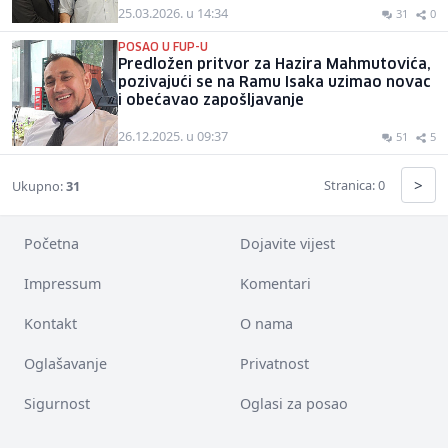
25.03.2026. u 14:34
31
0
POSAO U FUP-U
Predložen pritvor za Hazira Mahmutovića,
pozivajući se na Ramu Isaka uzimao novac
i obećavao zapošljavanje
26.12.2025. u 09:37
51
5
>
Stranica: 0
Ukupno:
31
Početna
Dojavite vijest
Impressum
Komentari
Kontakt
O nama
Oglašavanje
Privatnost
Sigurnost
Oglasi za posao