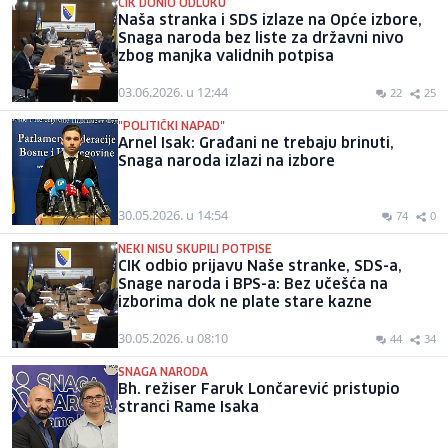
CIK DONIO ODLUKU
Naša stranka i SDS izlaze na Opće izbore,
Snaga naroda bez liste za državni nivo
zbog manjka validnih potpisa
03.06.2026. u 12:44
22
25
"POLITIČKI NAPAD"
Arnel Isak: Građani ne trebaju brinuti,
Snaga naroda izlazi na izbore
30.05.2026. u 14:54
74
0
NEKI NISU SKUPILI POTPISE
CIK odbio prijavu Naše stranke, SDS-a,
Snage naroda i BPS-a: Bez učešća na
izborima dok ne plate stare kazne
30.05.2026. u 08:10
44
34
SNAGA NARODA
Bh. režiser Faruk Lončarević pristupio
stranci Rame Isaka