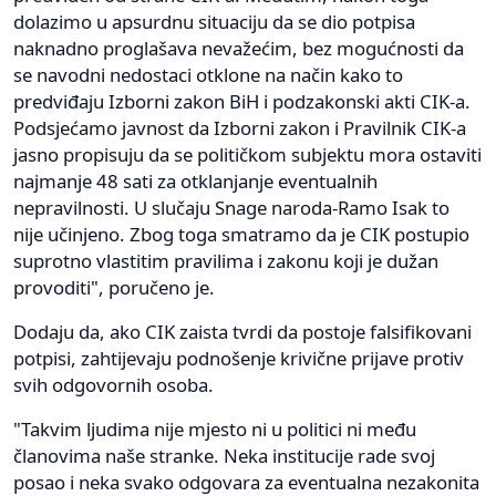
dolazimo u apsurdnu situaciju da se dio potpisa
naknadno proglašava nevažećim, bez mogućnosti da
se navodni nedostaci otklone na način kako to
predviđaju Izborni zakon BiH i podzakonski akti CIK-a.
Podsjećamo javnost da Izborni zakon i Pravilnik CIK-a
jasno propisuju da se političkom subjektu mora ostaviti
najmanje 48 sati za otklanjanje eventualnih
nepravilnosti. U slučaju Snage naroda-Ramo Isak to
nije učinjeno. Zbog toga smatramo da je CIK postupio
suprotno vlastitim pravilima i zakonu koji je dužan
provoditi", poručeno je.
Dodaju da, ako CIK zaista tvrdi da postoje falsifikovani
potpisi, zahtijevaju podnošenje krivične prijave protiv
svih odgovornih osoba.
"Takvim ljudima nije mjesto ni u politici ni među
članovima naše stranke. Neka institucije rade svoj
posao i neka svako odgovara za eventualna nezakonita