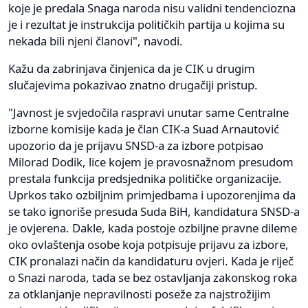
koje je predala Snaga naroda nisu validni tendenciozna
je i rezultat je instrukcija političkih partija u kojima su
nekada bili njeni članovi", navodi.
Kažu da zabrinjava činjenica da je CIK u drugim
slučajevima pokazivao znatno drugačiji pristup.
"Javnost je svjedočila raspravi unutar same Centralne
izborne komisije kada je član CIK-a Suad Arnautović
upozorio da je prijavu SNSD-a za izbore potpisao
Milorad Dodik, lice kojem je pravosnažnom presudom
prestala funkcija predsjednika političke organizacije.
Uprkos tako ozbiljnim primjedbama i upozorenjima da
se tako ignoriše presuda Suda BiH, kandidatura SNSD-a
je ovjerena. Dakle, kada postoje ozbiljne pravne dileme
oko ovlaštenja osobe koja potpisuje prijavu za izbore,
CIK pronalazi način da kandidaturu ovjeri. Kada je riječ
o Snazi naroda, tada se bez ostavljanja zakonskog roka
za otklanjanje nepravilnosti poseže za najstrožijim