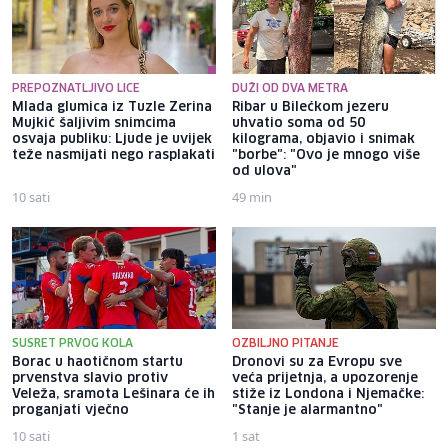
PREPOZNATLJIVO LICE
DUŽI OD DVA METRA
Mlada glumica iz Tuzle Zerina
Ribar u Bilećkom jezeru
Mujkić šaljivim snimcima
uhvatio soma od 50
osvaja publiku: Ljude je uvijek
kilograma, objavio i snimak
teže nasmijati nego rasplakati
"borbe": "Ovo je mnogo više
od ulova"
10 sati
49 min
SUSRET PRVOG KOLA
OZBILJNO PITANJE
Borac u haotičnom startu
Dronovi su za Evropu sve
prvenstva slavio protiv
veća prijetnja, a upozorenje
Veleža, sramota Lešinara će ih
stiže iz Londona i Njemačke:
proganjati vječno
"Stanje je alarmantno"
10 sati
1 sat