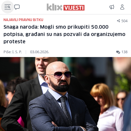
504
NAJAVILI PRAVNU BITKU
Snaga naroda: Mogli smo prikupiti 50.000
potpisa, građani su nas pozvali da organizujemo
proteste
Piše: I. S. P.
|
03.06.2026.
138