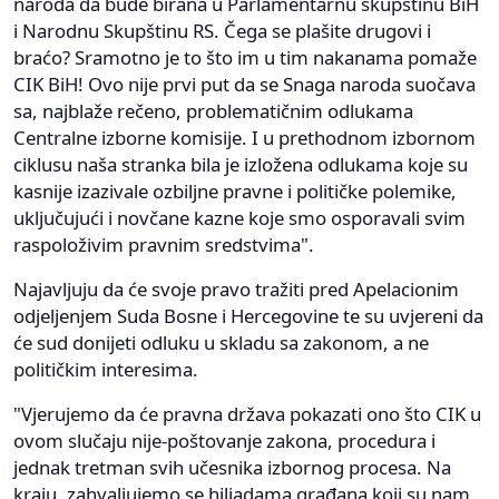
naroda da bude birana u Parlamentarnu skupštinu BiH
i Narodnu Skupštinu RS. Čega se plašite drugovi i
braćo? Sramotno je to što im u tim nakanama pomaže
CIK BiH! Ovo nije prvi put da se Snaga naroda suočava
sa, najblaže rečeno, problematičnim odlukama
Centralne izborne komisije. I u prethodnom izbornom
ciklusu naša stranka bila je izložena odlukama koje su
kasnije izazivale ozbiljne pravne i političke polemike,
uključujući i novčane kazne koje smo osporavali svim
raspoloživim pravnim sredstvima".
Najavljuju da će svoje pravo tražiti pred Apelacionim
odjeljenjem Suda Bosne i Hercegovine te su uvjereni da
će sud donijeti odluku u skladu sa zakonom, a ne
političkim interesima.
"Vjerujemo da će pravna država pokazati ono što CIK u
ovom slučaju nije-poštovanje zakona, procedura i
jednak tretman svih učesnika izbornog procesa. Na
kraju, zahvaljujemo se hiljadama građana koji su nam