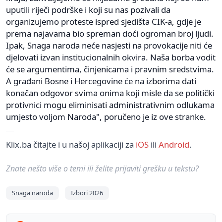
uputili riječi podrške i koji su nas pozivali da
organizujemo proteste ispred sjedišta CIK-a, gdje je
prema najavama bio spreman doći ogroman broj ljudi.
Ipak, Snaga naroda neće nasjesti na provokacije niti će
djelovati izvan institucionalnih okvira. Naša borba vodit
će se argumentima, činjenicama i pravnim sredstvima.
A građani Bosne i Hercegovine će na izborima dati
konačan odgovor svima onima koji misle da se politički
protivnici mogu eliminisati administrativnim odlukama
umjesto voljom Naroda", poručeno je iz ove stranke.
Klix.ba čitajte i u našoj aplikaciji za
iOS
ili
Android
.
Znate nešto više o temi ili želite prijaviti grešku u tekstu?
Snaga naroda
Izbori 2026