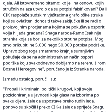
djela. Ali istovremeno pitamo: ko je i na osnovu kojih
stručnih nalaza utvrdio da su potpisi falsifikovani? Da li
CIK raspolaže sudskim vještacima grafološke struke
koji su ovlašteni donositi takve zaključke ili se radi o
proizvoljnim procjenama kojima se pokušava osporiti
volja hiljada građana? Snaga naroda-Ramo Isak nije
stranka koja se bori za nekoliko stotina potpisa. Mogli
smo prikupiti ne 5.000 nego 50.000 potpisa podrške.
Upravo zbog toga smatramo krajnje sumnjivim
pokušaje da se na administrativan način ospori
podrška koju svakodnevno dobijamo na terenu širom
Bosne i Hercegovine", poručeno je iz Stranke naroda.
Između ostalog, poručili su:
"Propali i kriminalni politički krugovi, koji svoje
pozicioniranje u javnosti koja glasa na izborima po
svaku cijenu žele da uspostave preko tuđih leđa,
ponovo su skočili i preko CIK-a žele da spriječe Snagu