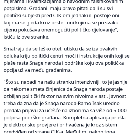
mjerama i kvalifikacijama o navodnim falsifikovanim
potpisima. Građani imaju pravo pitati da li su svi
politički subjekti pred CIK-om jednaki ili postoje oni
kojima se gleda kroz prste i oni kojima se po svaku
cijenu pokušava onemogućiti političko djelovanje",
ističu iz ove stranke.
Smatraju da se teško oteti utisku da se iza ovakvih
odluka kriju politički centri moći i instrukcije onih koji se
plaše rasta Snage naroda i podrške koju ova politička
opcija uživa među građanima.
"Što su napadi na našu stranku intenzivniji, to je jasnije
da nekome smeta činjenica da Snaga naroda postaje
ozbiljan politički faktor na svim nivoima vlasti. Javnost
treba da zna da je Snaga naroda-Ramo Isak uredno
predala prijavu za učešće na izborima sa više od 5.000
potpisa podrške građana. Kompletna aplikacija prošla
je elektronske provjere i prihvaćena je kroz sistem
predviđen od strane CIK-a. Međutim, nakon toga