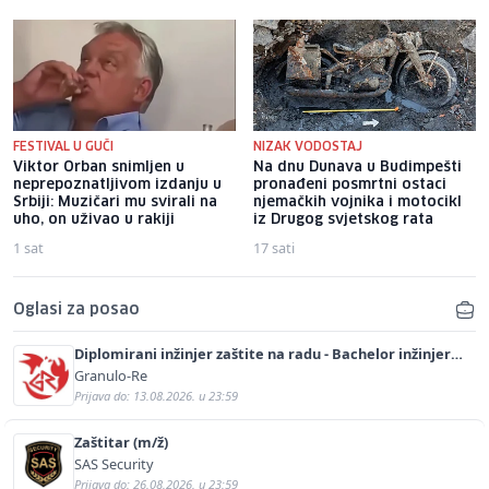
FESTIVAL U GUČI
NIZAK VODOSTAJ
Viktor Orban snimljen u
Na dnu Dunava u Budimpešti
neprepoznatljivom izdanju u
pronađeni posmrtni ostaci
Srbiji: Muzičari mu svirali na
njemačkih vojnika i motocikl
uho, on uživao u rakiji
iz Drugog svjetskog rata
1 sat
17 sati
Oglasi za posao
Diplomirani inžinjer zaštite na radu - Bachelor inžinjer
sigurnosti i pomoći (m/ž)
Granulo-Re
Prijava do: 13.08.2026. u 23:59
Zaštitar (m/ž)
SAS Security
Prijava do: 26.08.2026. u 23:59