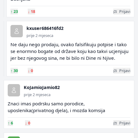
↑
23
↓
18
Prijavi
kxuser686416fd2
prije 2 mjeseca
Ne daju nego prodaju, ovako falsifikuju potpise i tako
se enormno bogate od države koju kao takvi ucjenjuju
jer bez njegovog sina, ne bi bilo ni Dine ni Njive.
↑
30
↓
0
Prijavi
KoJamioJamio82
prije 2 mjeseca
Znaci imas podrsku samo porodice,
uposlenika(privatnog djela), i mozda komsija
↑
6
↓
0
Prijavi