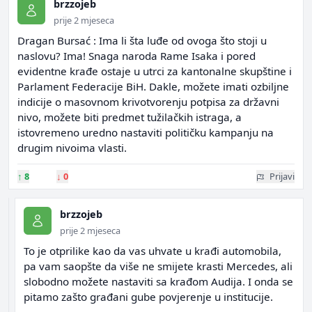
brzzojeb
prije 2 mjeseca
Dragan Bursać : Ima li šta luđe od ovoga što stoji u
naslovu? Ima! Snaga naroda Rame Isaka i pored
evidentne krađe ostaje u utrci za kantonalne skupštine i
Parlament Federacije BiH. Dakle, možete imati ozbiljne
indicije o masovnom krivotvorenju potpisa za državni
nivo, možete biti predmet tužilačkih istraga, a
istovremeno uredno nastaviti političku kampanju na
drugim nivoima vlasti.
↑
8
↓
0
Prijavi
brzzojeb
prije 2 mjeseca
To je otprilike kao da vas uhvate u krađi automobila,
pa vam saopšte da više ne smijete krasti Mercedes, ali
slobodno možete nastaviti sa krađom Audija. I onda se
pitamo zašto građani gube povjerenje u institucije.