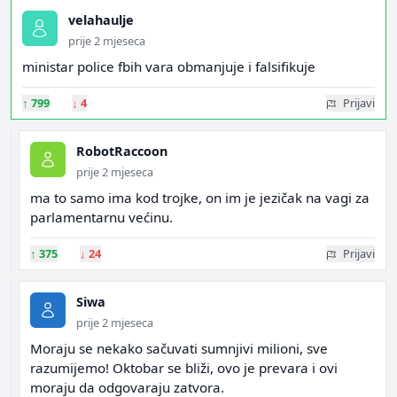
velahaulje
prije 2 mjeseca
ministar police fbih vara obmanjuje i falsifikuje
↑
799
↓
4
Prijavi
RobotRaccoon
prije 2 mjeseca
ma to samo ima kod trojke, on im je jezičak na vagi za
parlamentarnu većinu.
↑
375
↓
24
Prijavi
Siwa
prije 2 mjeseca
Moraju se nekako sačuvati sumnjivi milioni, sve
razumijemo! Oktobar se bliži, ovo je prevara i ovi
moraju da odgovaraju zatvora.