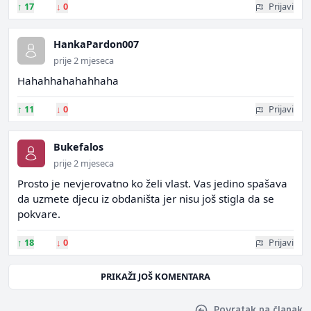
↑
17
↓
0
Prijavi
HankaPardon007
prije 2 mjeseca
Hahahhahahahhaha
↑
11
↓
0
Prijavi
Bukefalos
prije 2 mjeseca
Prosto je nevjerovatno ko želi vlast. Vas jedino spašava
da uzmete djecu iz obdaništa jer nisu još stigla da se
pokvare.
↑
18
↓
0
Prijavi
PRIKAŽI JOŠ KOMENTARA
Povratak na članak