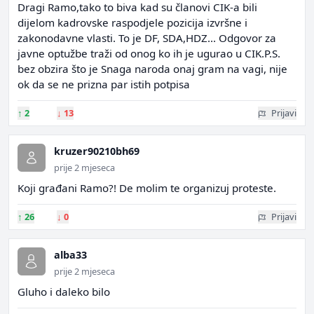
Dragi Ramo,tako to biva kad su članovi CIK-a bili
dijelom kadrovske raspodjele pozicija izvršne i
zakonodavne vlasti. To je DF, SDA,HDZ... Odgovor za
javne optužbe traži od onog ko ih je ugurao u CIK.P.S.
bez obzira što je Snaga naroda onaj gram na vagi, nije
ok da se ne prizna par istih potpisa
↑
2
↓
13
Prijavi
kruzer90210bh69
prije 2 mjeseca
Koji građani Ramo?! De molim te organizuj proteste.
↑
26
↓
0
Prijavi
alba33
prije 2 mjeseca
Gluho i daleko bilo