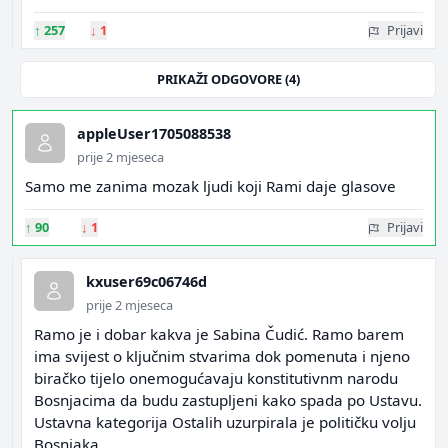
↑
257
↓
1
Prijavi
PRIKAŽI ODGOVORE (4)
appleUser1705088538
prije 2 mjeseca
Samo me zanima mozak ljudi koji Rami daje glasove
↑
90
↓
1
Prijavi
kxuser69c06746d
prije 2 mjeseca
Ramo je i dobar kakva je Sabina Čudić. Ramo barem
ima svijest o ključnim stvarima dok pomenuta i njeno
biračko tijelo onemogućavaju konstitutivnm narodu
Bosnjacima da budu zastupljeni kako spada po Ustavu.
Ustavna kategorija Ostalih uzurpirala je političku volju
Bosnjaka