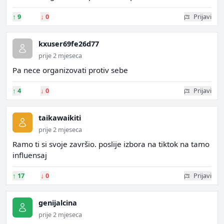
↑
9
↓
0
Prijavi
kxuser69fe26d77
prije 2 mjeseca
Pa nece organizovati protiv sebe
↑
4
↓
0
Prijavi
taikawaikiti
prije 2 mjeseca
Ramo ti si svoje završio. poslije izbora na tiktok na tamo
influensaj
↑
17
↓
0
Prijavi
genijalcina
prije 2 mjeseca