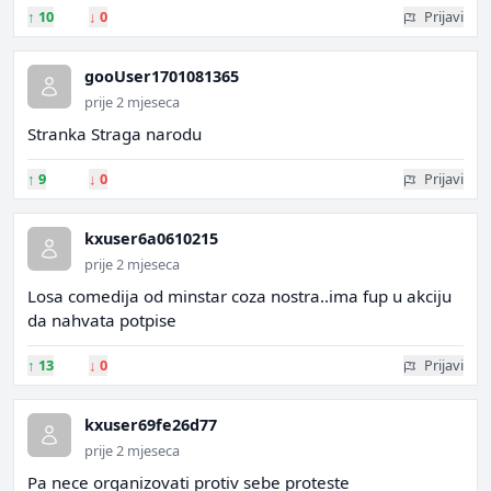
↑
10
↓
0
Prijavi
gooUser1701081365
prije 2 mjeseca
Stranka Straga narodu
↑
9
↓
0
Prijavi
kxuser6a0610215
prije 2 mjeseca
Losa comedija od minstar coza nostra..ima fup u akciju
da nahvata potpise
↑
13
↓
0
Prijavi
kxuser69fe26d77
prije 2 mjeseca
Pa nece organizovati protiv sebe proteste