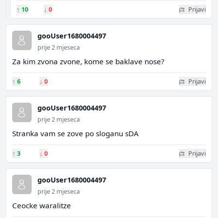
↑
10
↓
0
Prijavi
gooUser1680004497
prije 2 mjeseca
Za kim zvona zvone, kome se baklave nose?
↑
6
↓
0
Prijavi
gooUser1680004497
prije 2 mjeseca
Stranka vam se zove po sloganu sDA
↑
3
↓
0
Prijavi
gooUser1680004497
prije 2 mjeseca
Ceocke waralitze