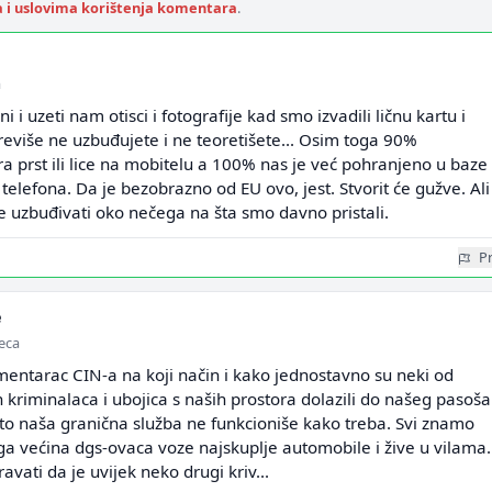
a i uslovima korištenja komentara
.
a
i i uzeti nam otisci i fotografije kad smo izvadili ličnu kartu i
reviše ne uzbuđujete i ne teoretišete... Osim toga 90%
 prst ili lice na mobitelu a 100% nas je već pohranjeno u baze
 telefona. Da je bezobrazno od EU ovo, jest. Stvorit će gužve. Ali
 uzbuđivati oko nečega na šta smo davno pristali.
Pr
e
seca
entarac CIN-a na koji način i kako jednostavno su neki od
h kriminalaca i ubojica s naših prostora dolazili do našeg pasoša
to naša granična služba ne funkcioniše kako treba. Svi znamo
ga većina dgs-ovaca voze najskuplje automobile i žive u vilama.
vati da je uvijek neko drugi kriv...