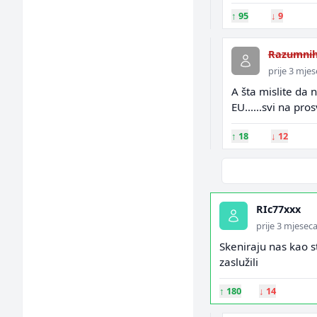
↑
95
↓
9
Razumnih
prije 3 mje
A šta mislite da 
EU......svi na pros
↑
18
↓
12
RIc77xxx
prije 3 mjesec
Skeniraju nas kao s
zaslužili
↑
180
↓
14