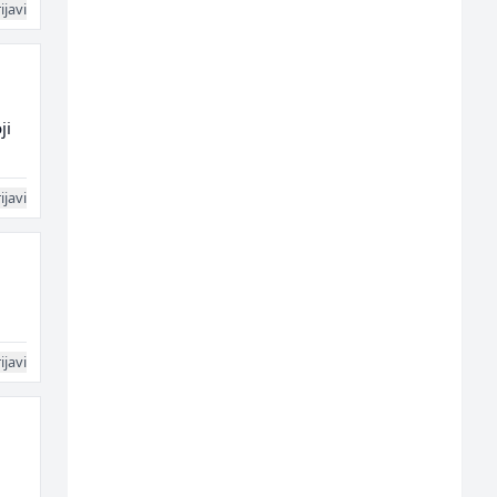
ijavi
ji
ijavi
ijavi