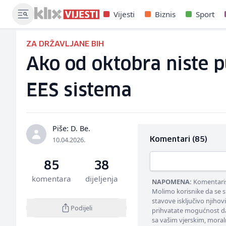
Vijesti
Biznis
Sport
ZA DRŽAVLJANE BIH
Ako od oktobra niste p
EES sistema
Piše: D. Be.
10.04.2026.
Komentari (85)
85
38
komentara
dijeljenja
NAPOMENA:
Komentarisa
Molimo korisnike da se s
stavove isključivo njihov
Podijeli
prihvatate mogućnost da
sa vašim vjerskim, moral