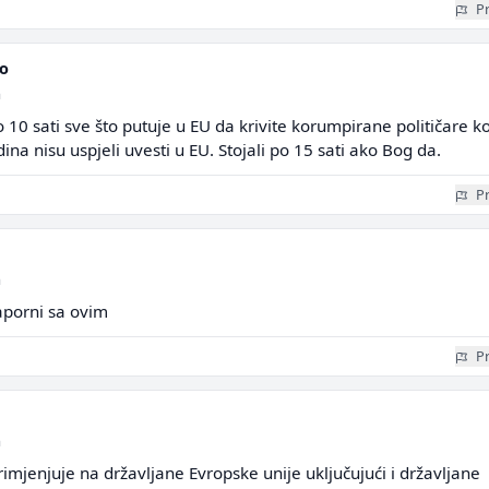
Pr
o
a
 10 sati sve što putuje u EU da krivite korumpirane političare ko
na nisu uspjeli uvesti u EU. Stojali po 15 sati ako Bog da.
Pr
a
porni sa ovim
Pr
a
rimjenjuje na državljane Evropske unije uključujući i državljane