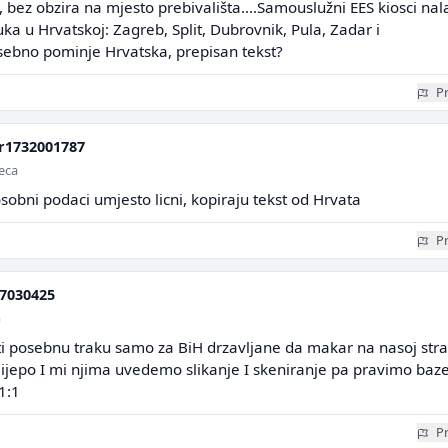
 bez obzira na mjesto prebivališta....Samouslužni EES kiosci nal
uka u Hrvatskoj: Zagreb, Split, Dubrovnik, Pula, Zadar i
sebno pominje Hrvatska, prepisan tekst?
Pr
r1732001787
seca
osobni podaci umjesto licni, kopiraju tekst od Hrvata
Pr
7030425
a
ti posebnu traku samo za BiH drzavljane da makar na nasoj stra
ijepo I mi njima uvedemo slikanje I skeniranje pa pravimo baz
1:1
Pr