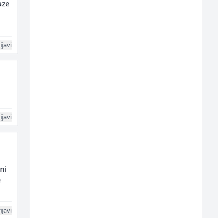
aze
ijavi
ijavi
ni
e
ijavi