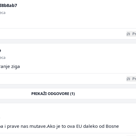
d8b8ab7
seca
Pr
e
seca
ranje ziga
Pr
PRIKAŽI ODGOVORE (1)
a
.ba i prave nas mutave.Ako je to ova EU daleko od Bosne