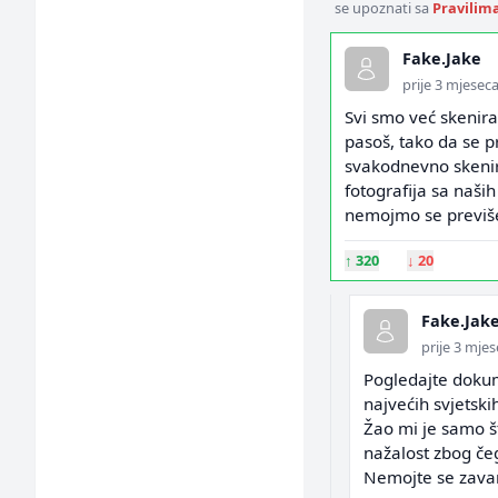
se upoznati sa
Pravilim
Fake.Jake
prije 3 mjesec
Svi smo već skeniran
pasoš, tako da se p
svakodnevno skenira
fotografija sa naših
nemojmo se previše
↑
320
↓
20
Fake.Jak
prije 3 mje
Pogledajte dokum
najvećih svjetski
Žao mi je samo š
nažalost zbog če
Nemojte se zavara