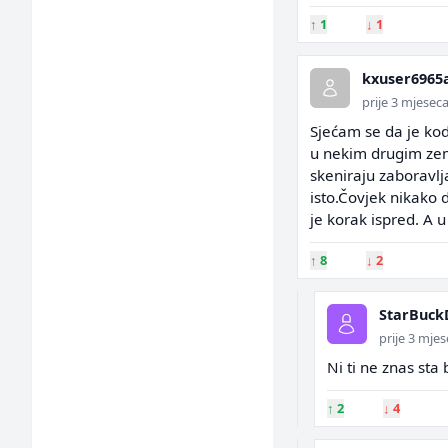
↑
1
↓
1
kxuser6965
prije 3 mjesec
Sjećam se da je ko
u nekim drugim zeml
skeniraju zaboravljaj
isto.Čovjek nikako 
je korak ispred. A 
↑
8
↓
2
StarBuck
prije 3 mje
Ni ti ne znas sta
↑
2
↓
4