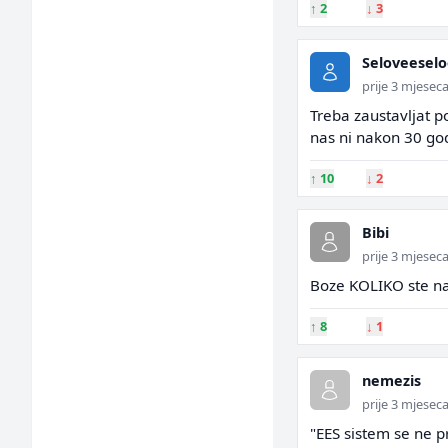
↑
2
↓
3
Seloveeselo
prije 3 mjesec
Treba zaustavljat po
nas ni nakon 30 godi
↑
10
↓
2
Bibi
prije 3 mjesec
Boze KOLIKO ste na
↑
8
↓
1
nemezis
prije 3 mjesec
"EES sistem se ne p