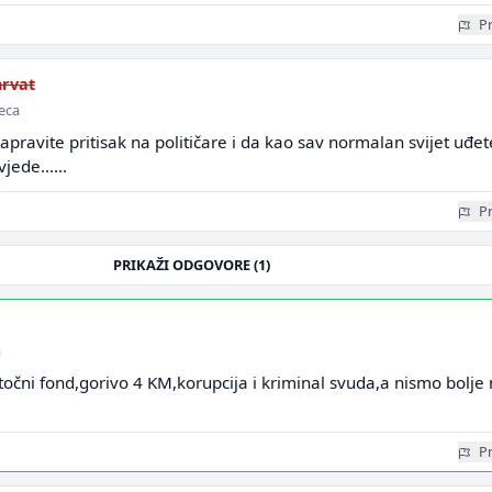
Pr
rvat
seca
napravite pritisak na političare i da kao sav normalan svijet uđet
vjede......
Pr
PRIKAŽI ODGOVORE (1)
a
točni fond,gorivo 4 KM,korupcija i kriminal svuda,a nismo bolje 
Pr