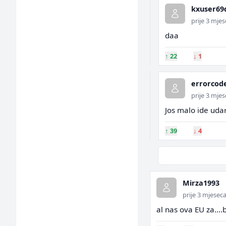
kxuser69
prije 3 mje
daa
↑
22
↓
1
errorcod
prije 3 mje
Jos malo ide uda
↑
39
↓
4
Mirza1993
prije 3 mjesec
al nas ova EU za...