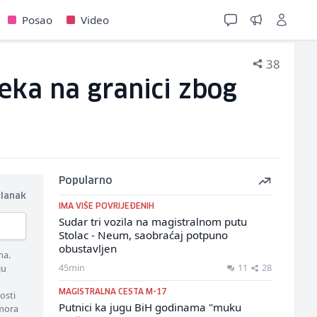
Posao
Video
38
čeka na granici zbog
Popularno
članak
IMA VIŠE POVRIJEĐENIH
Sudar tri vozila na magistralnom putu
Stolac - Neum, saobraćaj potpuno
obustavljen
ma.
45min
11
28
ju
MAGISTRALNA CESTA M-17
osti
Putnici ka jugu BiH godinama "muku
 mora