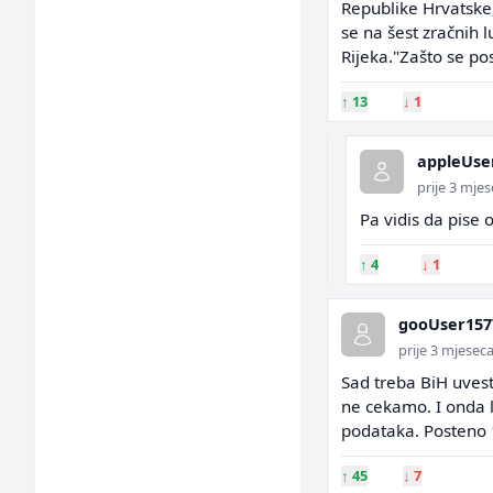
Republike Hrvatske,
se na šest zračnih l
Rijeka."Zašto se po
↑
13
↓
1
appleUse
prije 3 mje
Pa vidis da pise 
↑
4
↓
1
gooUser157
prije 3 mjesec
Sad treba BiH uves
ne cekamo. I onda l
podataka. Posteno 
↑
45
↓
7