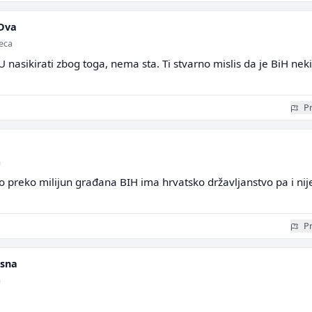
Dva
seca
EU nasikirati zbog toga, nema sta. Ti stvarno mislis da je BiH neki
Pr
a
 preko milijun građana BIH ima hrvatsko državljanstvo pa i nij
Pr
sna
a