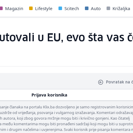
Magazin
Lifestyle
Scitech
Auto
Križaljka
utovali u EU, evo šta vas 
Povratak na 
Prijava korisnika
nje članaka na portalu Klix.ba dozvoljeno je samo registrovanim korisnici
uzdrže od vrijeđanja, psovanja i vulgarnog izražavanja. Komentari odražava
ih autora, koji zbog govora mržnje mogu biti i krivično gonjeni. Kao čitatelj
 među komentarima mogu biti pronađeni sadržaji koji mogu biti u suprotn
nim i drugim načelima i uvjerenjima. Svaki korisnik prije pisanja komentara