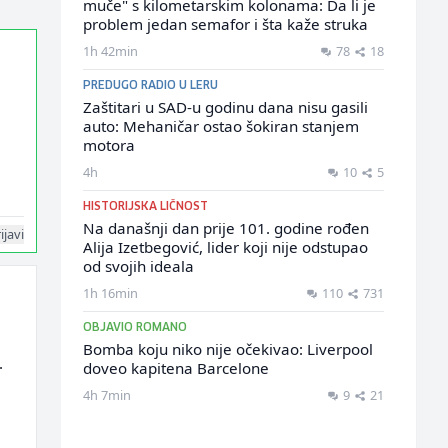
muče" s kilometarskim kolonama: Da li je
problem jedan semafor i šta kaže struka
1h 42min
78
18
PREDUGO RADIO U LERU
Zaštitari u SAD-u godinu dana nisu gasili
auto: Mehaničar ostao šokiran stanjem
motora
4h
10
5
HISTORIJSKA LIČNOST
Na današnji dan prije 101. godine rođen
ijavi
Alija Izetbegović, lider koji nije odstupao
od svojih ideala
1h 16min
110
731
OBJAVIO ROMANO
Bomba koju niko nije očekivao: Liverpool
.
doveo kapitena Barcelone
4h 7min
9
21