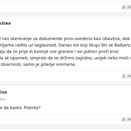
Pr
a2cea
a
d nas skeniranje za dokumente prvo uvedeno kao obaveza, dok
jama radilo uz saglasnost. Danas oni koji likuju što se Balkanc
u da će prije ili kasnije sve granice i svi putnici proći kroz
da se opameti, umjesto da se držimo zajedno, uvijek neko misli 
u stvarnosti, samo je pitanje vremena.
Pr
Dva
seca
 bi da kazes. Poenta?
Pr