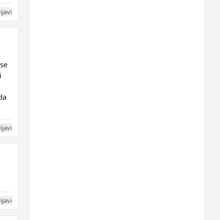
ijavi
 se
i
da
ijavi
ijavi