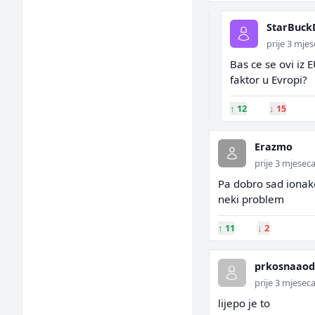
StarBuck
prije 3 mje
Bas ce se ovi iz 
faktor u Evropi?
↑
12
↓
15
Erazmo
prije 3 mjesec
Pa dobro sad ionako
neki problem
↑
11
↓
2
prkosnaaod
prije 3 mjesec
lijepo je to