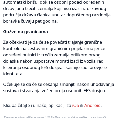
automatski brišu, dok se osobni podaci određenih
državljana trećih zemalja koji nisu izašli iz državnog
područja država članica unutar dopuštenog razdoblja
boravka čuvaju pet godina.
Gužve na granicama
Za očekivati je da će se povećati trajanje granične
kontrole na cestovnim graničnim prijelazima jer će
određeni putnici iz trećih zemalja prilikom prvog
dolaska nakon uspostave morati izaći iz vozila radi
kreiranja osobnog EES dosjea i kasnije radi provjere
identiteta.
Očekuje se da će se čekanja smanjiti nakon uhodavanja
sustava i stvaranja većeg broja osobnih EES dosjea.
Klix.ba čitajte i u našoj aplikaciji za
iOS
ili
Android
.
Znate nešto više o temi ili želite prijaviti grešku u tekstu?