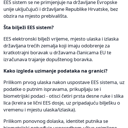
EES sistem se ne primjenjuje na državljane Evropske
unije uključujući i državljane Republike Hrvatske, bez
obzira na mjesto prebivališta.
Šta bilježi EES sistem?
EES elektronski bilježi vrijeme, mjesto ulaska i izlaska
državljana trećih zemalja koji imaju odobrenje za
kratkotrajni boravak u državama članicama EU te
izračunava trajanje dopuštenog boravka.
Kako izgleda uzimanje podataka na granici?
Prilikom prvog ulaska nakon uspostave EES sistema, uz
podatke o putnim ispravama, prikupljaju se i
biometrijski podaci - otisci četiri prsta desne ruke i slika
lica (kreira se lični EES dosje, uz pripadajuću bilješku o
vremenu i mjestu ulaska/izlaska).
Prilikom ponovnog dolaska, identitet putnika se
biometrijski potvrđuje usporedbom uživo snimljene