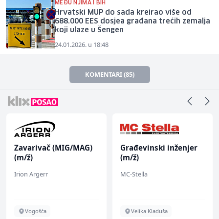
MEĐU NJIMA I BIH
Hrvatski MUP do sada kreirao više od
688.000 EES dosjea građana trećih zemalja
koji ulaze u Šengen
24.01.2026. u 18:48
KOMENTARI (85)
Zavarivač (MIG/MAG)
Građevinski inženjer
(m/ž)
(m/ž)
Irion Argerr
MC-Stella
Vogošća
Velika Kladuša