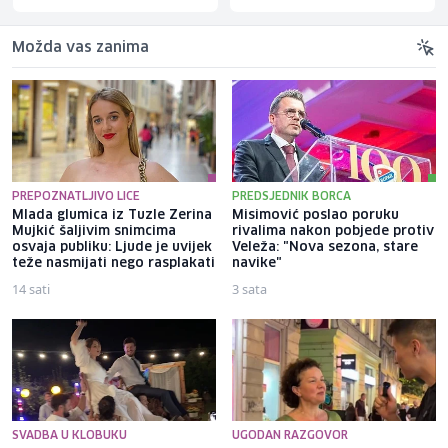
Možda vas zanima
PREPOZNATLJIVO LICE
PREDSJEDNIK BORCA
Mlada glumica iz Tuzle Zerina
Misimović poslao poruku
Mujkić šaljivim snimcima
rivalima nakon pobjede protiv
osvaja publiku: Ljude je uvijek
Veleža: "Nova sezona, stare
teže nasmijati nego rasplakati
navike"
14 sati
3 sata
SVADBA U KLOBUKU
UGODAN RAZGOVOR