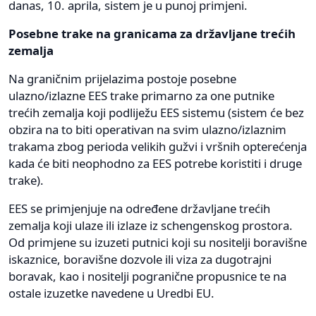
danas, 10. aprila, sistem je u punoj primjeni.
Posebne trake na granicama za državljane trećih
zemalja
Na graničnim prijelazima postoje posebne
ulazno/izlazne EES trake primarno za one putnike
trećih zemalja koji podliježu EES sistemu (sistem će bez
obzira na to biti operativan na svim ulazno/izlaznim
trakama zbog perioda velikih gužvi i vršnih opterećenja
kada će biti neophodno za EES potrebe koristiti i druge
trake).
EES se primjenjuje na određene državljane trećih
zemalja koji ulaze ili izlaze iz schengenskog prostora.
Od primjene su izuzeti putnici koji su nositelji boravišne
iskaznice, boravišne dozvole ili viza za dugotrajni
boravak, kao i nositelji pogranične propusnice te na
ostale izuzetke navedene u Uredbi EU.