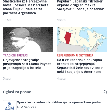
Slastičarka iz Hercegovine i
Popularni japanski TikToker
bivša učesnica MasterChefa
objavio drugi snimak iz
Ivana Čuljak udala se za
Sarajeva: "Bosna je posebna"
partnera Argentinca
13 sati
4 sata
TRAGIČNI TRENUCI
REFERENDUM U OKTOBRU
Objavljene fotografije
Da li će kanadska pokrajina
posljednjih sati Liama ​​Paynea
krenuti ka otcjepljenju?
prije tragedije u hotelu
Separatisti žele nezavisnost,
neki i spajanje s Amerikom
5 sati
4 sata
Oglasi za posao
Operater za video identifikaciju na njemačkom jeziku
(m/ž)
ASM Services