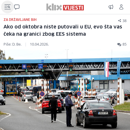
38
ZA DRŽAVLJANE BIH
Ako od oktobra niste putovali u EU, evo šta vas
čeka na granici zbog EES sistema
Piše: D. Be.
|
10.04.2026.
85