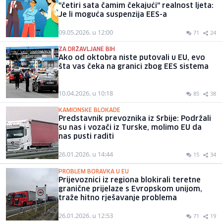
"četiri sata čamim čekajući" realnost ljeta:
Je li moguća suspenzija EES-a
09.05.2026. u 12:00
71
24
ZA DRŽAVLJANE BIH
Ako od oktobra niste putovali u EU, evo
šta vas čeka na granici zbog EES sistema
10.04.2026. u 10:18
85
38
KAMIONSKE BLOKADE
Predstavnik prevoznika iz Srbije: Podržali
su nas i vozači iz Turske, molimo EU da
nas pusti raditi
26.01.2026. u 14:44
15
34
PROBLEM BORAVKA U EU
Prijevoznici iz regiona blokirali teretne
granične prijelaze s Evropskom unijom,
traže hitno rješavanje problema
26.01.2026. u 12:53
71
19