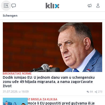
Schengen
BIROKRATSKE NORME
Dodik ismijao EU: U jednom danu vam u schengensku
zonu uđe 49 hiljada migranata, a nama zagorčavate
život
31.07.2026. u 16:09
84
273
IZ BRISELA ZA KLIX.BA
Hoće li EU popustiti pred gužvama ili je