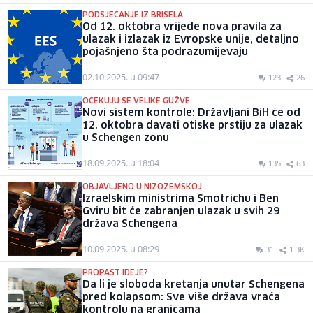
PODSJEĆANJE IZ BRISELA
Od 12. oktobra vrijede nova pravila za
ulazak i izlazak iz Evropske unije, detaljno
pojašnjeno šta podrazumijevaju
02.10.2025. u 09:47
123
26
OČEKUJU SE VELIKE GUŽVE
Novi sistem kontrole: Državljani BiH će od
12. oktobra davati otiske prstiju za ulazak
u Schengen zonu
18.09.2025. u 18:04
135
63
OBJAVLJENO U NIZOZEMSKOJ
Izraelskim ministrima Smotrichu i Ben
Gviru bit će zabranjen ulazak u svih 29
država Schengena
10.09.2025. u 08:29
31
1.3K
PROPAST IDEJE?
Da li je sloboda kretanja unutar Schengena
pred kolapsom: Sve više država vraća
kontrolu na granicama