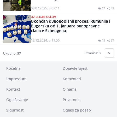
08.07.2025. u 07:11
27
45
UZ JEDAN USLOV
Okončan dugogodišnji proces: Rumunija i
Bugarska od 1. januara punopravne
članice Schengena
12.12.2024. u 11:56
13
67
>
Stranica: 0
Ukupno:
57
Početna
Dojavite vijest
Impressum
Komentari
Kontakt
O nama
Oglašavanje
Privatnost
Sigurnost
Oglasi za posao