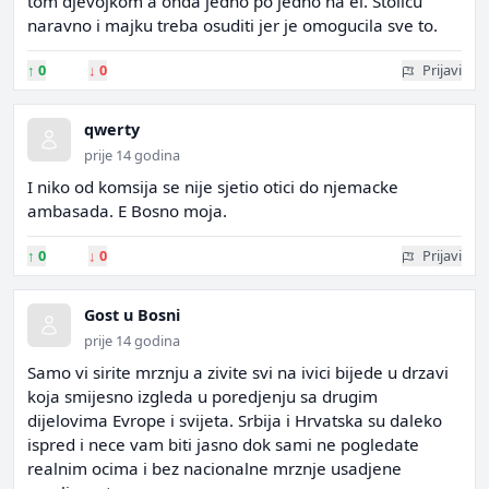
tom djevojkom a onda jedno po jedno na el. Stolicu
naravno i majku treba osuditi jer je omogucila sve to.
↑
0
↓
0
Prijavi
qwerty
prije 14 godina
I niko od komsija se nije sjetio otici do njemacke
ambasada. E Bosno moja.
↑
0
↓
0
Prijavi
Gost u Bosni
prije 14 godina
Samo vi sirite mrznju a zivite svi na ivici bijede u drzavi
koja smijesno izgleda u poredjenju sa drugim
dijelovima Evrope i svijeta. Srbija i Hrvatska su daleko
ispred i nece vam biti jasno dok sami ne pogledate
realnim ocima i bez nacionalne mrznje usadjene