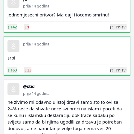
prije 14 godina
Jednomjesecni pritvor? Ma daj! Hocemo smrtnu!
↑
142
↓
1
Prijavi
prije 14 godina
srbi
↑
163
↓
33
Prijavi
@stid
prije 14 godina
ne zivimo mi odavno u istoj drzavi samo sto to ovi sa
24% nece da shvate nece svi preci na islam i poceti da
se kunu i islamsku deklaraciju dok traze sadaku po
svijetu samo da bi njima ugodili za drzavu je potreban
dogovor, a ne nametanje volje toga nema vec 20