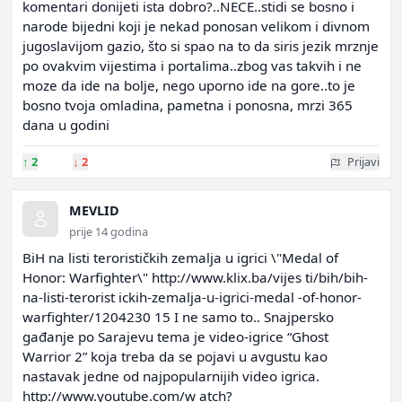
komentari donijeti ista dobro?..NECE..stidi se bosno i
narode bijedni koji je nekad ponosan velikom i divnom
jugoslavijom gazio, što si spao na to da siris jezik mrznje
po ovakvim vijestima i portalima..zbog vas takvih i ne
moze da ide na bolje, nego uporno ide na gore..to je
bosno tvoja omladina, pametna i ponosna, mrzi 365
dana u godini
↑
2
↓
2
Prijavi
MEVLID
prije 14 godina
BiH na listi terorističkih zemalja u igrici \"Medal of
Honor: Warfighter\" http://www.klix.ba/vijes ti/bih/bih-
na-listi-terorist ickih-zemalja-u-igrici-medal -of-honor-
warfighter/1204230 15 I ne samo to.. Snajpersko
gađanje po Sarajevu tema je video-igrice “Ghost
Warrior 2” koja treba da se pojavi u avgustu kao
nastavak jedne od najpopularnijih video igrica.
http://www.youtube.com/w atch?