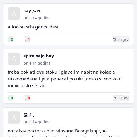
say,,say
prije 14 godina
a too su srbi genocidasi
↑
2
↓
1
Prijavi
spice sejo boy
prije 14 godina
treba poklati ovu stoku i glave im nabit na kolac a
raskomadana tijela pobacat po ulici,nesto slicno ko u
mexicu sto se radi.
↑
0
↓
0
Prijavi
@..I.,
prije 14 godina
na takav nacin su bile silovane Bosnjakinje,od