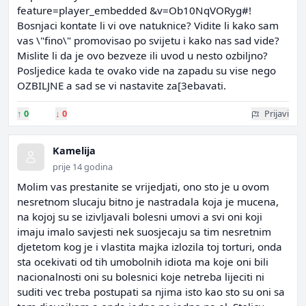
feature=player_embedded &v=Ob10NqVORyg#!
Bosnjaci kontate li vi ove natuknice? Vidite li kako sam
vas \"fino\" promovisao po svijetu i kako nas sad vide?
Mislite li da je ovo bezveze ili uvod u nesto ozbiljno?
Posljedice kada te ovako vide na zapadu su vise nego
OZBILJNE a sad se vi nastavite za[3ebavati.
↑
0
↓
0
Prijavi
Kamelija
prije 14 godina
Molim vas prestanite se vrijedjati, ono sto je u ovom
nesretnom slucaju bitno je nastradala koja je mucena,
na kojoj su se izivljavali bolesni umovi a svi oni koji
imaju imalo savjesti nek suosjecaju sa tim nesretnim
djetetom kog je i vlastita majka izlozila toj torturi, onda
sta ocekivati od tih umobolnih idiota ma koje oni bili
nacionalnosti oni su bolesnici koje netreba lijeciti ni
suditi vec treba postupati sa njima isto kao sto su oni sa