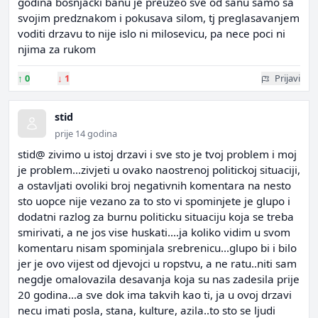
godina bosnjacki banu je preuzeo sve od sanu samo sa
svojim predznakom i pokusava silom, tj preglasavanjem
voditi drzavu to nije islo ni milosevicu, pa nece poci ni
njima za rukom
↑
0
↓
1
Prijavi
stid
prije 14 godina
stid@ zivimo u istoj drzavi i sve sto je tvoj problem i moj
je problem...zivjeti u ovako naostrenoj politickoj situaciji,
a ostavljati ovoliki broj negativnih komentara na nesto
sto uopce nije vezano za to sto vi spominjete je glupo i
dodatni razlog za burnu politicku situaciju koja se treba
smirivati, a ne jos vise huskati....ja koliko vidim u svom
komentaru nisam spominjala srebrenicu...glupo bi i bilo
jer je ovo vijest od djevojci u ropstvu, a ne ratu..niti sam
negdje omalovazila desavanja koja su nas zadesila prije
20 godina...a sve dok ima takvih kao ti, ja u ovoj drzavi
necu imati posla, stana, kulture, azila..to sto se ljudi