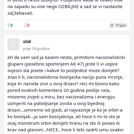
na zapadu su vise nego OZBILJNE a sad se vi nastavite
za[3ebavati.
↑
0
↓
0
Prijavi
stid
prije 14 godina
eh da vam sad ja kazem nesto, primitivni nacionalisticki
glupani (posebno spominjem AK 47) jeste li vi uopce
svjesni sta pisete i kakve to posljedice moze donijeti?
znas li ti, nacionalisticna bosnjacka nacijo puna mrznje,
koja tri naroda zive u ovoj drzavi? reci mi bosno kako
pored ovakvih komentara 20 godina poslije rata,
mozemo zivjeti u miru, bez nacionalizma i energiju
usmjeriti na poboljsanje zivota u ovoj bijednoj
drzavi...umiremo od gladi, al najvaznije je ko je srbin a
ko bosnjak...ja sam bosnjakinja, ali hoce li mi to sto je
ovaj monstrum srbin donijeti hranu na sto ili posao ili
krov nad glavom...NECE...hoce li tebi zadrti umu ovakvi