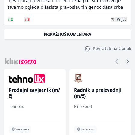
djevojcica,djevojaka do zrelih zena pa i starica.Ovo je
stvarno ogledalo fasista,pravoslavnih genocidasa srba
↑
2
↓
3
Prijavi
PRIKAŽI JOŠ KOMENTARA
Povratak na članak
Prodajni savjetnik (m/
Radnik u proizvodnji
ž)
(m/ž)
Tehnolix
Fine Food
Sarajevo
Sarajevo