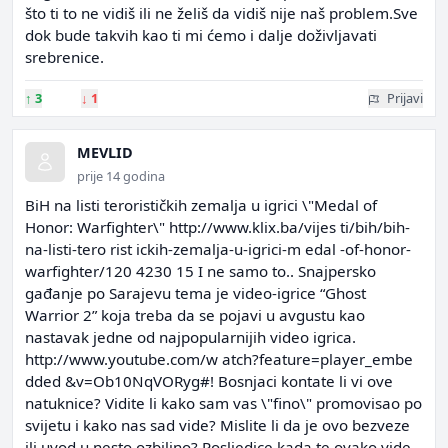
što ti to ne vidiš ili ne želiš da vidiš nije naš problem.Sve
dok bude takvih kao ti mi ćemo i dalje doživljavati
srebrenice.
↑
3
↓
1
Prijavi
MEVLID
prije 14 godina
BiH na listi terorističkih zemalja u igrici \"Medal of
Honor: Warfighter\" http://www.klix.ba/vijes ti/bih/bih-
na-listi-tero rist ickih-zemalja-u-igrici-m edal -of-honor-
warfighter/120 4230 15 I ne samo to.. Snajpersko
gađanje po Sarajevu tema je video-igrice “Ghost
Warrior 2” koja treba da se pojavi u avgustu kao
nastavak jedne od najpopularnijih video igrica.
http://www.youtube.com/w atch?feature=player_embe
dded &v=Ob10NqVORyg#! Bosnjaci kontate li vi ove
natuknice? Vidite li kako sam vas \"fino\" promovisao po
svijetu i kako nas sad vide? Mislite li da je ovo bezveze
ili uvod u nesto ozbiljno? Posljedice kada te ovako vide