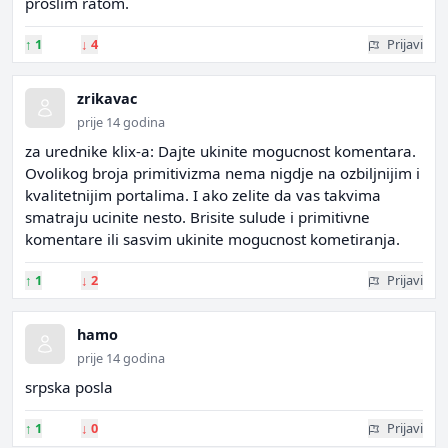
proslim ratom.
↑
1
↓
4
Prijavi
zrikavac
prije 14 godina
za urednike klix-a: Dajte ukinite mogucnost komentara.
Ovolikog broja primitivizma nema nigdje na ozbiljnijim i
kvalitetnijim portalima. I ako zelite da vas takvima
smatraju ucinite nesto. Brisite sulude i primitivne
komentare ili sasvim ukinite mogucnost kometiranja.
↑
1
↓
2
Prijavi
hamo
prije 14 godina
srpska posla
↑
1
↓
0
Prijavi