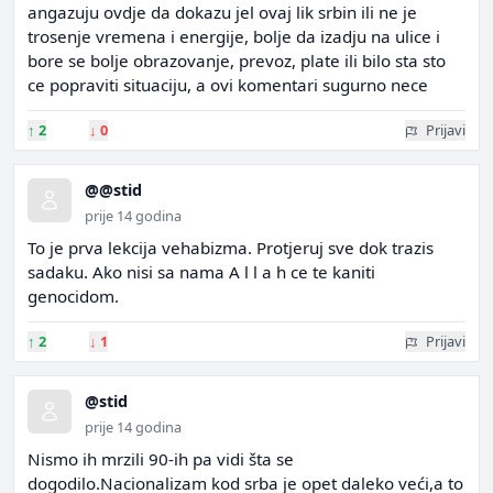
angazuju ovdje da dokazu jel ovaj lik srbin ili ne je
trosenje vremena i energije, bolje da izadju na ulice i
bore se bolje obrazovanje, prevoz, plate ili bilo sta sto
ce popraviti situaciju, a ovi komentari sugurno nece
↑
2
↓
0
Prijavi
@@stid
prije 14 godina
To je prva lekcija vehabizma. Protjeruj sve dok trazis
sadaku. Ako nisi sa nama A l l a h ce te kaniti
genocidom.
↑
2
↓
1
Prijavi
@stid
prije 14 godina
Nismo ih mrzili 90-ih pa vidi šta se
dogodilo.Nacionalizam kod srba je opet daleko veći,a to