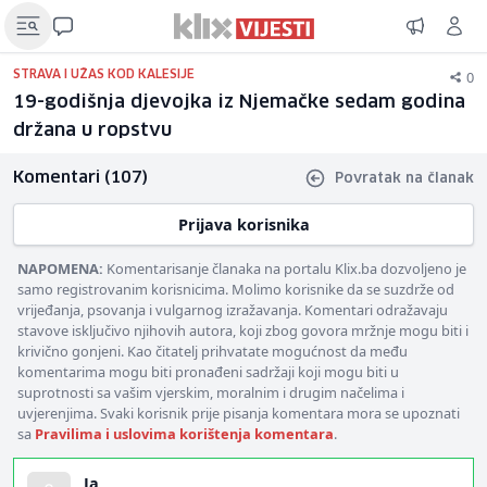
0
STRAVA I UŽAS KOD KALESIJE
19-godišnja djevojka iz Njemačke sedam godina
držana u ropstvu
Komentari (107)
Povratak na članak
Prijava korisnika
NAPOMENA:
Komentarisanje članaka na portalu Klix.ba dozvoljeno je
samo registrovanim korisnicima. Molimo korisnike da se suzdrže od
vrijeđanja, psovanja i vulgarnog izražavanja. Komentari odražavaju
stavove isključivo njihovih autora, koji zbog govora mržnje mogu biti i
krivično gonjeni. Kao čitatelj prihvatate mogućnost da među
komentarima mogu biti pronađeni sadržaji koji mogu biti u
suprotnosti sa vašim vjerskim, moralnim i drugim načelima i
uvjerenjima. Svaki korisnik prije pisanja komentara mora se upoznati
sa
Pravilima i uslovima korištenja komentara
.
Ja