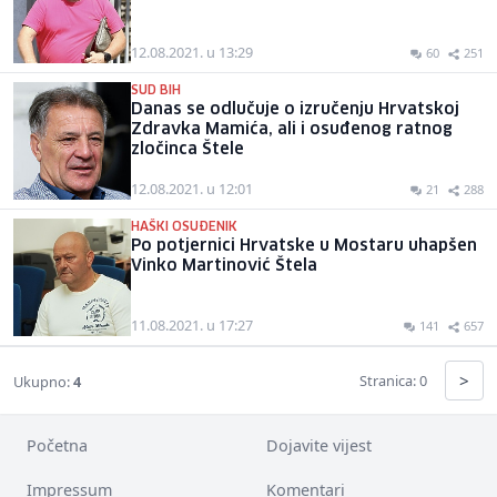
12.08.2021. u 13:29
60
251
SUD BIH
Danas se odlučuje o izručenju Hrvatskoj
Zdravka Mamića, ali i osuđenog ratnog
zločinca Štele
12.08.2021. u 12:01
21
288
HAŠKI OSUĐENIK
Po potjernici Hrvatske u Mostaru uhapšen
Vinko Martinović Štela
11.08.2021. u 17:27
141
657
>
Stranica: 0
Ukupno:
4
Početna
Dojavite vijest
Impressum
Komentari