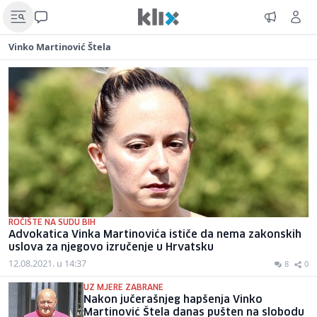
Vinko Martinović Štela
ROČIŠTE NA SUDU BIH
Advokatica Vinka Martinovića ističe da nema zakonskih
uslova za njegovo izručenje u Hrvatsku
12.08.2021. u 14:37
8
0
UZ MJERE ZABRANE
Nakon jučerašnjeg hapšenja Vinko
Martinović Štela danas pušten na slobodu