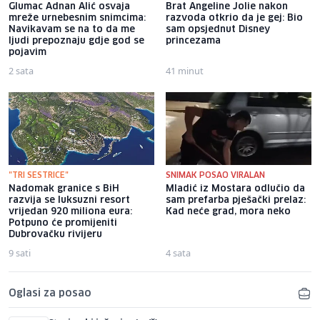
Glumac Adnan Alić osvaja
Brat Angeline Jolie nakon
mreže urnebesnim snimcima:
razvoda otkrio da je gej: Bio
Navikavam se na to da me
sam opsjednut Disney
ljudi prepoznaju gdje god se
princezama
pojavim
2 sata
41 minut
"TRI SESTRICE"
SNIMAK POSAO VIRALAN
Nadomak granice s BiH
Mladić iz Mostara odlučio da
razvija se luksuzni resort
sam prefarba pješački prelaz:
vrijedan 920 miliona eura:
Kad neće grad, mora neko
Potpuno će promijeniti
Dubrovačku rivijeru
9 sati
4 sata
Oglasi za posao