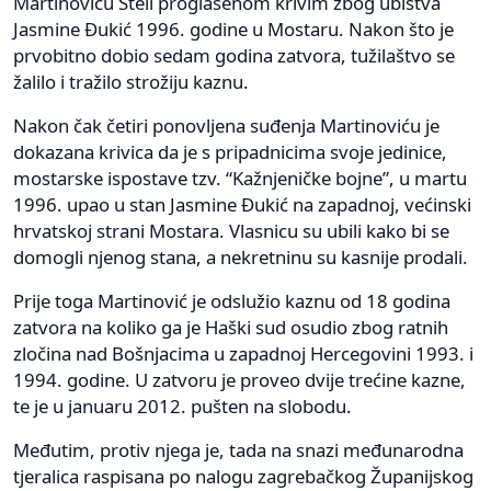
Martinoviću Šteli proglašenom krivim zbog ubistva
Jasmine Đukić 1996. godine u Mostaru. Nakon što je
prvobitno dobio sedam godina zatvora, tužilaštvo se
žalilo i tražilo strožiju kaznu.
Nakon čak četiri ponovljena suđenja Martinoviću je
dokazana krivica da je s pripadnicima svoje jedinice,
mostarske ispostave tzv. “Kažnjeničke bojne”, u martu
1996. upao u stan Jasmine Đukić na zapadnoj, većinski
hrvatskoj strani Mostara. Vlasnicu su ubili kako bi se
domogli njenog stana, a nekretninu su kasnije prodali.
Prije toga Martinović je odslužio kaznu od 18 godina
zatvora na koliko ga je Haški sud osudio zbog ratnih
zločina nad Bošnjacima u zapadnoj Hercegovini 1993. i
1994. godine. U zatvoru je proveo dvije trećine kazne,
te je u januaru 2012. pušten na slobodu.
Međutim, protiv njega je, tada na snazi međunarodna
tjeralica raspisana po nalogu zagrebačkog Županijskog