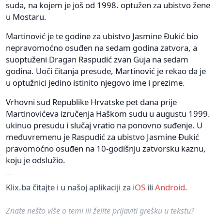
suda, na kojem je još od 1998. optužen za ubistvo žene
u Mostaru.
Martinović je te godine za ubistvo Jasmine Đukić bio
nepravomoćno osuđen na sedam godina zatvora, a
suoptuženi Dragan Raspudić zvan Guja na sedam
godina. Uoči čitanja presude, Martinović je rekao da je
u optužnici jedino istinito njegovo ime i prezime.
Vrhovni sud Republike Hrvatske pet dana prije
Martinovićeva izručenja Haškom sudu u augustu 1999.
ukinuo presudu i slučaj vratio na ponovno suđenje. U
međuvremenu je Raspudić za ubistvo Jasmine Đukić
pravomoćno osuđen na 10-godišnju zatvorsku kaznu,
koju je odslužio.
Klix.ba čitajte i u našoj aplikaciji za
iOS
ili
Android
.
Znate nešto više o temi ili želite prijaviti grešku u tekstu?