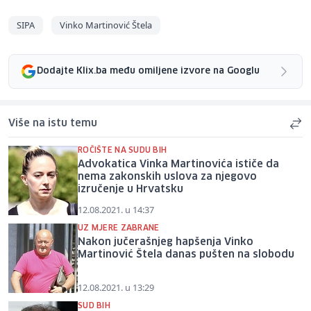
SIPA
Vinko Martinović Štela
Dodajte Klix.ba među omiljene izvore na Googlu
Više na istu temu
ROČIŠTE NA SUDU BIH
Advokatica Vinka Martinovića ističe da
nema zakonskih uslova za njegovo
izručenje u Hrvatsku
12.08.2021. u 14:37
UZ MJERE ZABRANE
Nakon jučerašnjeg hapšenja Vinko
Martinović Štela danas pušten na slobodu
12.08.2021. u 13:29
SUD BIH