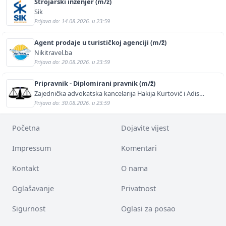
Strojarski inženjer (m/ž)
Sik
Prijava do: 14.08.2026. u 23:59
Agent prodaje u turističkoj agenciji (m/ž)
Nikitravel.ba
Prijava do: 20.08.2026. u 23:59
Pripravnik - Diplomirani pravnik (m/ž)
Zajednička advokatska kancelarija Hakija Kurtović i Adis
Kurtović
Prijava do: 30.08.2026. u 23:59
Početna
Dojavite vijest
Impressum
Komentari
Kontakt
O nama
Oglašavanje
Privatnost
Sigurnost
Oglasi za posao