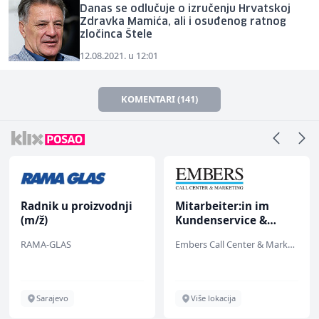
Danas se odlučuje o izručenju Hrvatskoj
Zdravka Mamića, ali i osuđenog ratnog
zločinca Štele
12.08.2021. u 12:01
KOMENTARI (141)
Radnik u proizvodnji
Mitarbeiter:in im
(m/ž)
Kundenservice &
Support (m/w/d)
RAMA-GLAS
Embers Call Center & Marketing
Sarajevo
Više lokacija