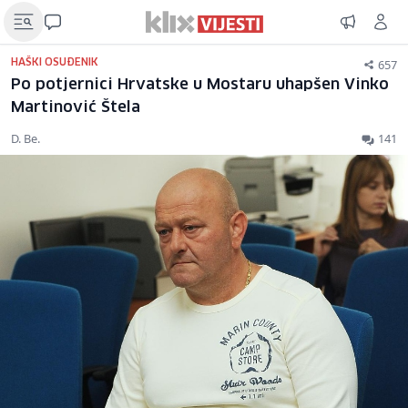
657
HAŠKI OSUĐENIK
Po potjernici Hrvatske u Mostaru uhapšen Vinko
Martinović Štela
D. Be.
141