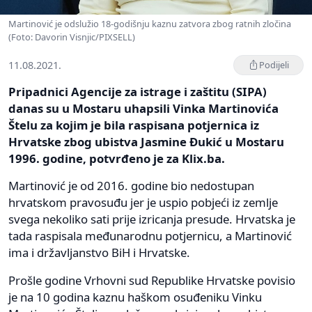
Martinović je odslužio 18-godišnju kaznu zatvora zbog ratnih zločina
(Foto: Davorin Visnjic/PIXSELL)
11.08.2021.
Podijeli
Pripadnici Agencije za istrage i zaštitu (SIPA)
danas su u Mostaru uhapsili Vinka Martinovića
Štelu za kojim je bila raspisana potjernica iz
Hrvatske zbog ubistva Jasmine Đukić u Mostaru
1996. godine, potvrđeno je za Klix.ba.
Martinović je od 2016. godine bio nedostupan
hrvatskom pravosuđu jer je uspio pobjeći iz zemlje
svega nekoliko sati prije izricanja presude. Hrvatska je
tada raspisala međunarodnu potjernicu, a Martinović
ima i državljanstvo BiH i Hrvatske.
Prošle godine Vrhovni sud Republike Hrvatske povisio
je na 10 godina kaznu haškom osuđeniku Vinku