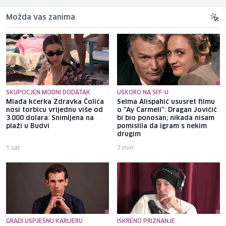
Možda vas zanima
SKUPOCJEN MODNI DODATAK
USKORO NA SFF-U
Mlađa kćerka Zdravka Čolića
Selma Alispahić ususret filmu
nosi torbicu vrijednu više od
o "Ay Carmeli": Dragan Jovičić
3.000 dolara: Snimljena na
bi bio ponosan; nikada nisam
plaži u Budvi
pomislila da igram s nekim
drugim
1 sat
7 min
GRADI USPJEŠNU KARIJERU
ISKRENO PRIZNANJE