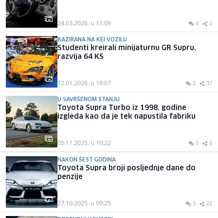
24.03.2026. u 11:09
4
2
BAZIRANA NA KEI VOZILU
Studenti kreirali minijaturnu GR Supru,
razvija 64 KS
12.01.2026. u 16:07
2
37
U SAVRŠENOM STANJU
Toyota Supra Turbo iz 1998. godine
izgleda kao da je tek napustila fabriku
05.11.2025. u 10:22
0
6
NAKON ŠEST GODINA
Toyota Supra broji posljednje dane do
penzije
27.10.2025. u 09:25
3
22