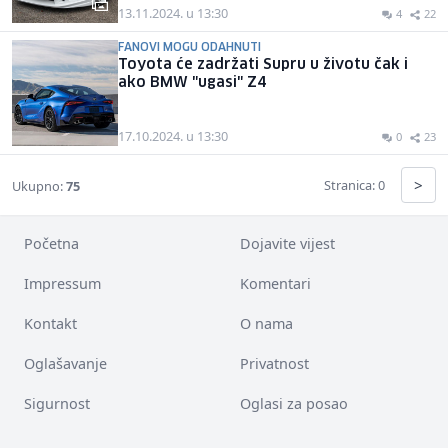
13.11.2024. u 13:30
4
22
FANOVI MOGU ODAHNUTI
Toyota će zadržati Supru u životu čak i
ako BMW "ugasi" Z4
17.10.2024. u 13:30
0
23
>
Stranica: 0
Ukupno:
75
Početna
Dojavite vijest
Impressum
Komentari
Kontakt
O nama
Oglašavanje
Privatnost
Sigurnost
Oglasi za posao