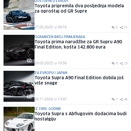
DOSTUPNI U EVROPI
Toyota pripremila dva posljednja modela
za oproštaj od GR Supre
27.05.2025. u 09:16
0
21
OGRANIČEN BROJ PRIMJERAKA
Toyota prima narudžbe za GR Supru A90
Final Edition, košta 142.800 eura
20.03.2025. u 10:50
0
23
ZA EVROPU I JAPAN
Toyota Supra A90 Final Edition dobila još
više snage
28.11.2024. u 13:47
7
46
IZ 1993. GODINE
Toyota Supra s Abflugovim dodacima budi
nostalgiju