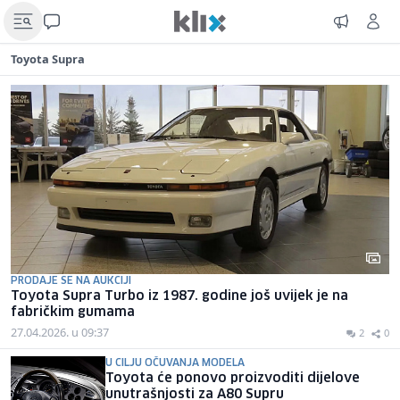
Toyota Supra
PRODAJE SE NA AUKCIJI
Toyota Supra Turbo iz 1987. godine još uvijek je na
fabričkim gumama
27.04.2026. u 09:37
2
0
U CILJU OČUVANJA MODELA
Toyota će ponovo proizvoditi dijelove
unutrašnjosti za A80 Supru