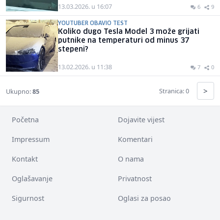
13.03.2026. u 16:07
6
9
YOUTUBER OBAVIO TEST
Koliko dugo Tesla Model 3 može grijati
putnike na temperaturi od minus 37
stepeni?
13.02.2026. u 11:38
7
0
>
Stranica: 0
Ukupno:
85
Početna
Dojavite vijest
Impressum
Komentari
Kontakt
O nama
Oglašavanje
Privatnost
Sigurnost
Oglasi za posao