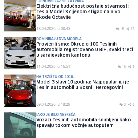
CJENOVNI JAZ SE ZATVARA
Električna budućnost postaje stvarnost:
Tesla Model 3 cijenom stigao na nivo
Škode Octavije
18.04.2026. u 08:43
15
17
DOMINIRAJU DVA MODELA
Provjerili smo: Okruglo 100 Teslinih
automobila registrovano u BiH, svaki treći
u sarajevskom kantonu
11.04.2026. u 16:51
16
8
NA TRŽIŠTU OD 2016.
Model 3 slavi 10 godina: Najpopularniji je
Teslin automobil u Bosni i Hercegovini
09.04.2026. u 18:29
3
6
IAKO JE BILO NESREĆA
Vozači Teslinih automobila snimljeni kako
spavaju tokom vožnje autoputem