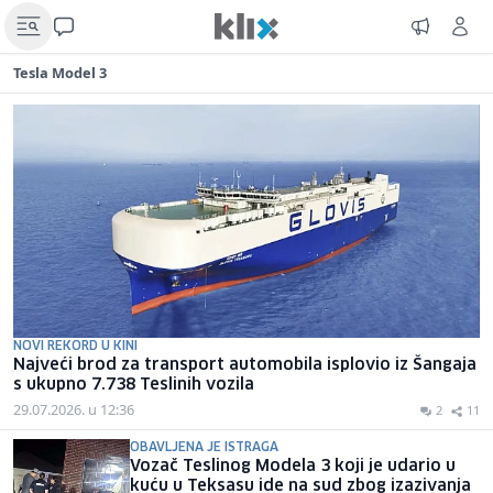
Tesla Model 3
NOVI REKORD U KINI
Najveći brod za transport automobila isplovio iz Šangaja
s ukupno 7.738 Teslinih vozila
29.07.2026. u 12:36
2
11
OBAVLJENA JE ISTRAGA
Vozač Teslinog Modela 3 koji je udario u
kuću u Teksasu ide na sud zbog izazivanja