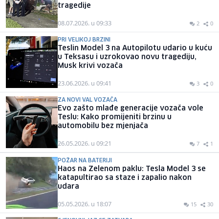
tragedije
08.07.2026. u 09:33
2
0
PRI VELIKOJ BRZINI
Teslin Model 3 na Autopilotu udario u kuću
u Teksasu i uzrokovao novu tragediju,
Musk krivi vozača
23.06.2026. u 09:41
3
0
ZA NOVI VAL VOZAČA
Evo zašto mlađe generacije vozača vole
Teslu: Kako promijeniti brzinu u
automobilu bez mjenjača
26.05.2026. u 09:21
7
1
POŽAR NA BATERIJI
Haos na Zelenom paklu: Tesla Model 3 se
katapultirao sa staze i zapalio nakon
udara
05.05.2026. u 18:07
15
30