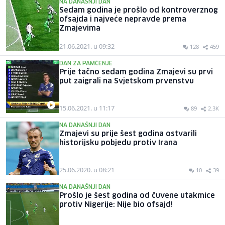
NA DANAŠNJI DAN
Sedam godina je prošlo od kontroverznog
ofsajda i najveće nepravde prema
Zmajevima
21.06.2021. u 09:32
128
459
DAN ZA PAMĆENJE
Prije tačno sedam godina Zmajevi su prvi
put zaigrali na Svjetskom prvenstvu
15.06.2021. u 11:17
89
2.3K
NA DANAŠNJI DAN
Zmajevi su prije šest godina ostvarili
historijsku pobjedu protiv Irana
25.06.2020. u 08:21
10
39
NA DANAŠNJI DAN
Prošlo je šest godina od čuvene utakmice
protiv Nigerije: Nije bio ofsajd!