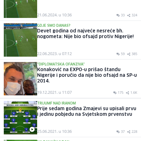
21.06.2024. u 10:36
33
324
GDJE SMO DANAS?
Devet godina od najveće nesreće bh.
nogometa: Nije bio ofsajd protiv Nigerije!
22.06.2023. u 07:12
59
385
"DIPLOMATSKA OFANZIVA"
Konaković na EXPO-u prišao štandu
Nigerije i poručio da nije bio ofsajd na SP-u
2014.
19.12.2021. u 11:07
175
1.6K
TRIJUMF NAD IRANOM
Prije sedam godina Zmajevi su upisali prvu
i jedinu pobjedu na Svjetskom prvenstvu
25.06.2021. u 10:36
37
228