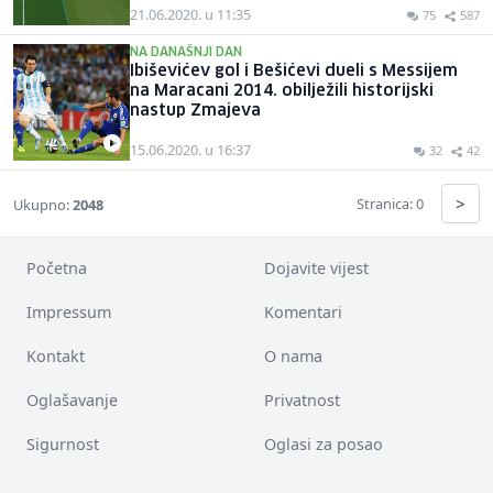
21.06.2020. u 11:35
75
587
NA DANAŠNJI DAN
Ibiševićev gol i Bešićevi dueli s Messijem
na Maracani 2014. obilježili historijski
nastup Zmajeva
15.06.2020. u 16:37
32
42
>
Stranica: 0
Ukupno:
2048
Početna
Dojavite vijest
Impressum
Komentari
Kontakt
O nama
Oglašavanje
Privatnost
Sigurnost
Oglasi za posao