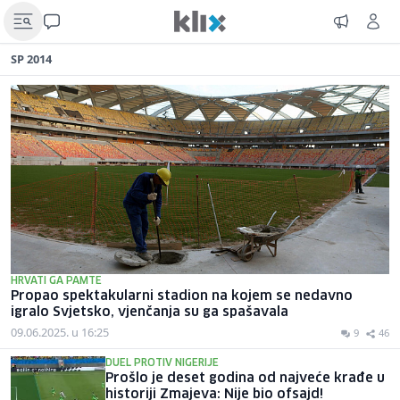
SP 2014
HRVATI GA PAMTE
Propao spektakularni stadion na kojem se nedavno
igralo Svjetsko, vjenčanja su ga spašavala
09.06.2025. u 16:25
9
46
DUEL PROTIV NIGERIJE
Prošlo je deset godina od najveće krađe u
historiji Zmajeva: Nije bio ofsajd!