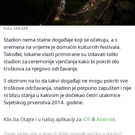
Foto: EPA-EFE
Stadion nema stalne događaje koji se očekuju, a s
vremena na vrijeme je domaćin kulturnih festivala.
Također, lokalne vlasti primorane su izdavati toliki
stadion za ceremonije vjenčanja kako bi pokrili dio
troškova za njegovo održavanje.
S obzirom na to da takvi događaji ne mogu pokriti sve
troškove održavanja, stadion je potpuno zapušten i nije
ni blizu stanja u kakvom je dočekao četiri utakmice
Svjetskog prvenstva 2014. godine.
Klix.ba čitajte i u našoj aplikaciji za
iOS
ili
Android
.
Znate nešto više o temi ili želite prijaviti grešku u tekstu?