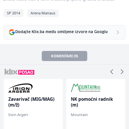
SP 2014
Arena Manaus
Dodajte Klix.ba među omiljene izvore na Googlu
KOMENTARI (9)
Zavarivač (MIG/MAG)
NK pomoćni radnik
(m/ž)
(m)
Irion Argerr
Mountain