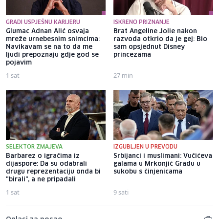
GRADI USPJEŠNU KARIJERU
ISKRENO PRIZNANJE
Glumac Adnan Alić osvaja
Brat Angeline Jolie nakon
mreže urnebesnim snimcima:
razvoda otkrio da je gej: Bio
Navikavam se na to da me
sam opsjednut Disney
ljudi prepoznaju gdje god se
princezama
pojavim
1 sat
27 min
SELEKTOR ZMAJEVA
IZGUBLJEN U PREVODU
Barbarez o igračima iz
Srbijanci i muslimani: Vučićeva
dijaspore: Da su odabrali
galama u Mrkonjić Gradu u
drugu reprezentaciju onda bi
sukobu s činjenicama
"birali", a ne pripadali
1 sat
9 sati