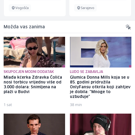
Vogošća
Sarajevo
Možda vas zanima
SKUPOCJEN MODNI DODATAK
LUDO SE ZABAVLJA
Mlađa kćerka Zdravka Čolića
Glumica Donna Mills koja se u
nosi torbicu vrijednu više od
85. godini pridružila
3.000 dolara: Snimljena na
OnlyFansu otkrila koji zahtjev
plaži u Budvi
je dobila: "Mnoge to
uzbuđuje"
1 sat
38 min