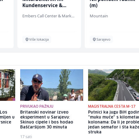
(m)
Kundenberater
(m/w/d) für Vattenf
Embers Call Center & Marketing
Mountain
TELUS Digital
Sarajevo
Sarajevo
PRIVUKAO PAŽNJU
MAGISTRALNA CESTA M-17
 Los
Britanski novinar izveo
Putnici ka jugu BiH god
mljen u
eksperiment u Sarajevu:
"muku muče" s kilometa
rsnice
Skinuo cipele i bos hodao
kolonama: Da li je probl
Baščaršijom 30 minuta
jedan semafor i šta kaž
struka
17 sati