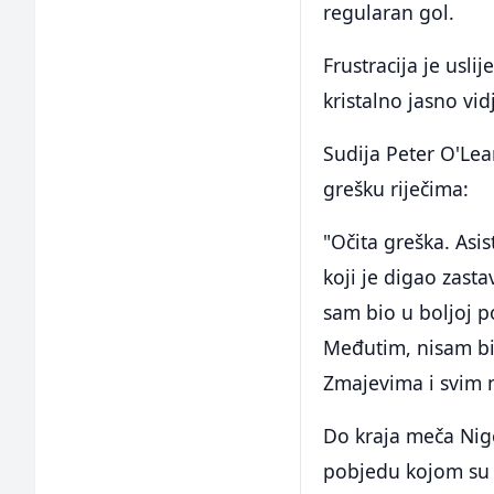
regularan gol.
Frustracija je usl
kristalno jasno vid
Sudija Peter O'Le
grešku riječima:
"Očita greška. Asi
koji je digao zasta
sam bio u boljoj po
Međutim, nisam bio 
Zmajevima i svim n
Do kraja meča Nig
pobjedu kojom su 