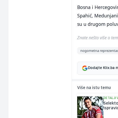
Bosna i Hercegovin
Spahić, Medunjanin,
su u drugom poluvr
Znate nešto više o temi 
nogometna reprezentaci
Dodajte Klix.ba 
Više na istu temu
DETALJI 
Selekto
ispravi