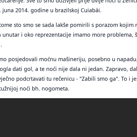
zočarenje. Sve to smo doživjeli prije dvije noći u Zenici
. juna 2014. godine u brazilskoj Cuiabái.
u tome sto smo se sada lakše pomirili s porazom kojim
da unutar i oko reprezentacije imamo more problema, 
.
o posjedovali moćnu mašineriju, posebno u napadu
la dati gol, a te noći nije dala ni jedan. Zapravo, dal
 vječno podcrtavati tu rečenicu - "Zabili smo ga". To i je
tužnijoj noći bh. nogometa.