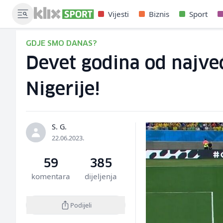
Vijesti
Biznis
Sport
GDJE SMO DANAS?
Devet godina od najveć
Nigerije!
S. G.
22.06.2023.
59
385
komentara
dijeljenja
Podijeli