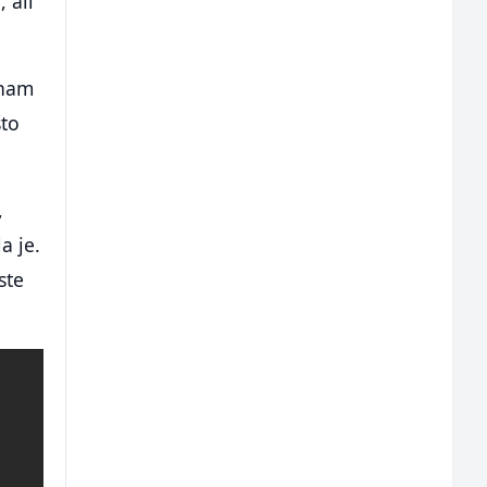
, ali
 nam
što
,
a je.
ste