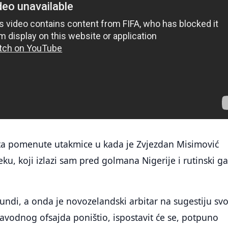
uta pomenute utakmice u kada je Zvjezdan Misimović
ku, koji izlazi sam pred golmana Nigerije i rutinski g
kundi, a onda je novozelandski arbitar na sugestiju sv
vodnog ofsajda poništio, ispostavit će se, potpuno