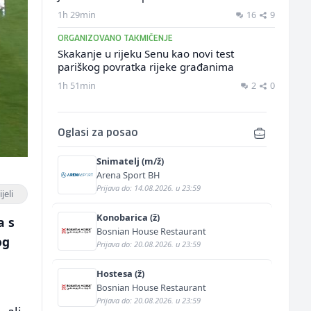
1h 29min
16
9
ORGANIZOVANO TAKMIČENJE
Skakanje u rijeku Senu kao novi test
pariškog povratka rijeke građanima
1h 51min
2
0
Oglasi za posao
Snimatelj (m/ž)
Arena Sport BH
Prijava do: 14.08.2026. u 23:59
jeli
Konobarica (ž)
a s
Bosnian House Restaurant
og
Prijava do: 20.08.2026. u 23:59
Hostesa (ž)
Bosnian House Restaurant
Prijava do: 20.08.2026. u 23:59