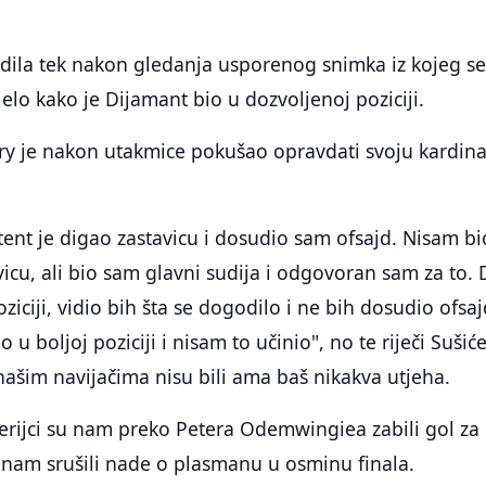
ijedila tek nakon gledanja usporenog snimka iz kojeg s
jelo kako je Dijamant bio u dozvoljenoj poziciji.
ary je nakon utakmice pokušao opravdati svoju kardin
stent je digao zastavicu i dosudio sam ofsajd. Nisam bi
vicu, ali bio sam glavni sudija i odgovoran sam za to. 
ziciji, vidio bih šta se dogodilo i ne bih dosudio ofsaj
u boljoj poziciji i nisam to učinio", no te riječi Sušić
ašim navijačima nisu bili ama baš nikakva utjeha.
erijci su nam preko Petera Odemwingiea zabili gol za
nam srušili nade o plasmanu u osminu finala.