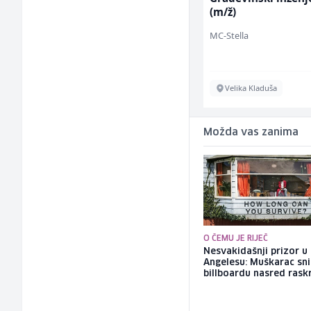
(m/ž)
Kundenservice &
Support (m/w/d)
urant
MC-Stella
Velika Kladuša
Više lokacija
Možda vas zanima
O ČEMU JE RIJEČ
Nesvakidašnji prizor u
Angelesu: Muškarac sni
billboardu nasred rask