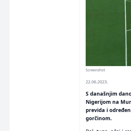
Screenshot
22.06.2023.
S današnjim dano
Nigerijom na Mun
previda i određen
gorčinom.