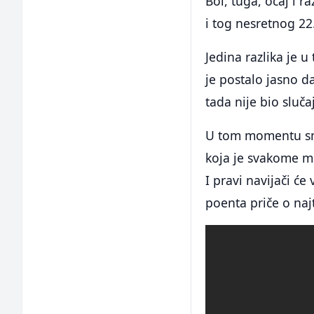
Bol, tuga, očaj i ra
i tog nesretnog 22
Jedina razlika je 
je postalo jasno 
tada nije bio slučaj
U tom momentu sm
koja je svakome mog
I pravi navijači će
poenta priče o naj