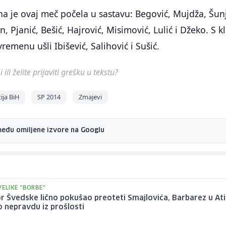
a je ovaj meč počela u sastavu: Begović, Mujdža, Šunj
 Pjanić, Bešić, Hajrović, Misimović, Lulić i Džeko. S k
emenu ušli Ibišević, Salihović i Sušić.
ili želite prijaviti grešku u tekstu?
ja BiH
SP 2014
Zmajevi
među omiljene izvore na Googlu
VELIKE "BORBE"
r Švedske lično pokušao preoteti Smajlovića, Barbarez u Ati
o nepravdu iz prošlosti