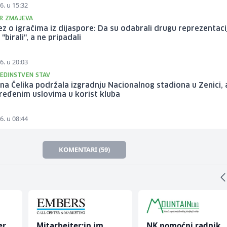
6. u 15:32
R ZMAJEVA
z o igračima iz dijaspore: Da su odabrali drugu reprezentaci
"birali", a ne pripadali
6. u 20:03
JEDINSTVEN STAV
na Čelika podržala izgradnju Nacionalnog stadiona u Zenici, a
ređenim uslovima u korist kluba
6. u 08:44
KOMENTARI (59)
NK pomoćni radnik
Home Office