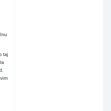
e
alnu
o taj
Da
d.
evim