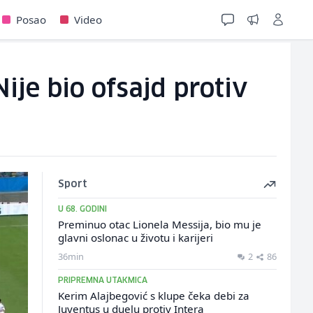
Posao
Video
ije bio ofsajd protiv
Sport
U 68. GODINI
Preminuo otac Lionela Messija, bio mu je
glavni oslonac u životu i karijeri
36min
2
86
PRIPREMNA UTAKMICA
Kerim Alajbegović s klupe čeka debi za
Juventus u duelu protiv Intera