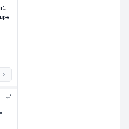
ić,
lupe
ni