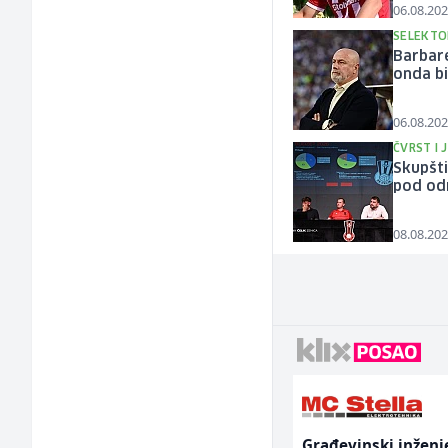
06.08.202
SELEKTO
Barbare
onda bi 
06.08.202
ČVRST I 
Skupšti
pod od
08.08.202
Građevinski inženjer
Mitarbeiter:in im