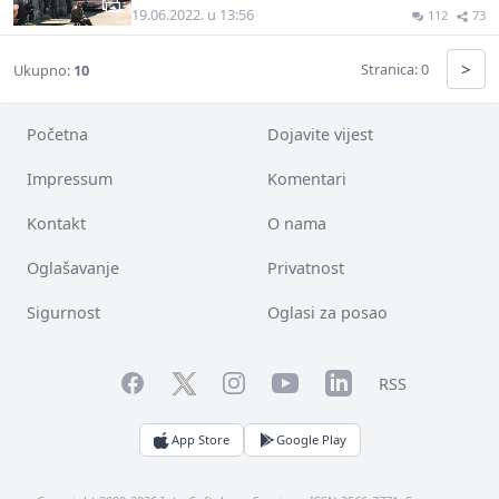
19.06.2022. u 13:56
112
73
>
Stranica: 0
Ukupno:
10
Početna
Dojavite vijest
Impressum
Komentari
Kontakt
O nama
Oglašavanje
Privatnost
Sigurnost
Oglasi za posao
Facebook
YouTube
LinkedIn
Twitter
Instagram
RSS
App Store
Google Play