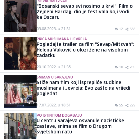
"SEVAP/MITZVAH"
"Bosanski sevap svi nosimo u krvi": Film o
Zejnebi Hardagi dio je festivala koji vodi
ka Oscaru
03.08.2023. u 21:31
12
538
PRIČA MUSLIMANA I JEVREJA
Pogledajte trailer za film "Sevap/Mitzvah":
Helena Vuković u ulozi žene na visokom
zadatku
20.10.2022. u 21:35
10
269
SNIMAN U SARAJEVU
Stiže nam film koji isprepliće sudbine
muslimana i Jevreja: Evo zašto ga vrijedi
pogledati
17.07.2022. u 18:51
55
229
PO ISTINITOM DOGAĐAJU
U centru Sarajeva osvanule nacističke
zastave, snima se film o Drugom
svjetskom ratu