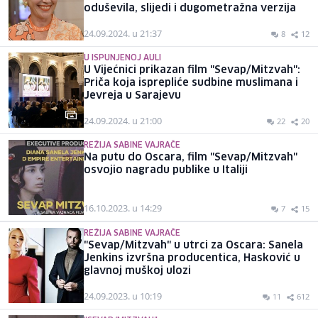
oduševila, slijedi i dugometražna verzija
24.09.2024. u 21:37
8
12
U ISPUNJENOJ AULI
U Vijećnici prikazan film "Sevap/Mitzvah":
Priča koja isprepliće sudbine muslimana i
Jevreja u Sarajevu
24.09.2024. u 21:00
22
20
REŽIJA SABINE VAJRAČE
Na putu do Oscara, film "Sevap/Mitzvah"
osvojio nagradu publike u Italiji
16.10.2023. u 14:29
7
15
REŽIJA SABINE VAJRAČE
"Sevap/Mitzvah" u utrci za Oscara: Sanela
Jenkins izvršna producentica, Hasković u
glavnoj muškoj ulozi
24.09.2023. u 10:19
11
612