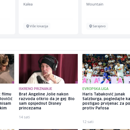
Kalea
Mountain
Više lokacija
Sarajevo
ISKRENO PRIZNANJE
EVROPSKA LIGA
 filmu
Brat Angeline Jolie nakon
Haris Tabaković junak
Jovičić
razvoda otkrio da je gej: Bio
Salzburga, pogledajte k
 nisam
sam opsjednut Disney
postigao prvijenac za p
ekim
princezama
protiv Pafosa
14 sati
12 sati