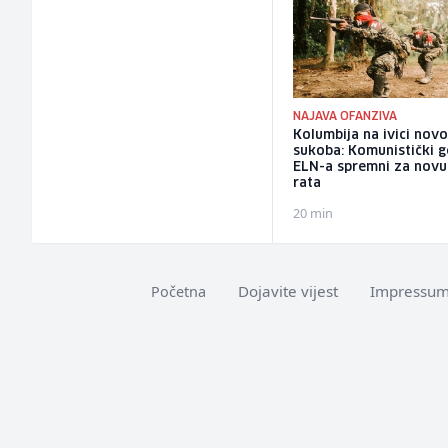
NAJAVA OFANZIVA
Kolumbija na ivici nov
sukoba: Komunistički ge
ELN-a spremni za novu
rata
20 min
Dojavite vijest
Impressu
Početna