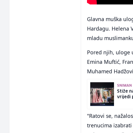
Glavna muška ulog
Hardagu. Helena Vu
mladu muslimanku
Pored njih, uloge 
Emina Muftić, Fra
Muhamed Hadžović,
SNIMAN 
Stiže n
vrijedi
"Ratovi se, nažalo
trenucima izabrati