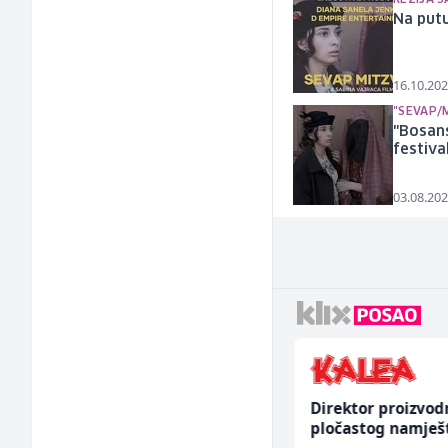
Na putu
16.10.202
"SEVAP/
"Bosans
festiva
03.08.202
Monteri ventilacije i
Direktor proizvod
klimatizacije (m)
pločastog namješ
(m/ž)