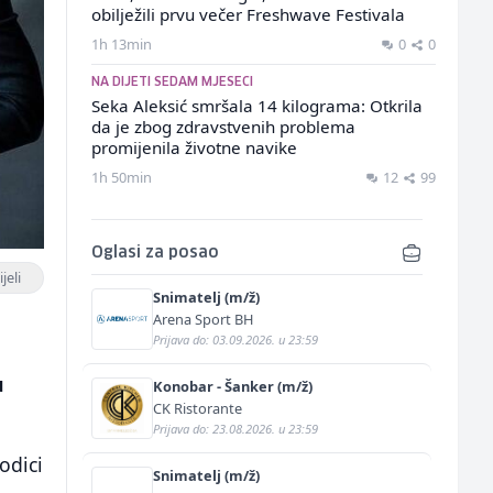
obilježili prvu večer Freshwave Festivala
1h 13min
0
0
NA DIJETI SEDAM MJESECI
Seka Aleksić smršala 14 kilograma: Otkrila
da je zbog zdravstvenih problema
promijenila životne navike
1h 50min
12
99
Oglasi za posao
jeli
Snimatelj (m/ž)
Arena Sport BH
Prijava do: 03.09.2026. u 23:59
u
Konobar - Šanker (m/ž)
CK Ristorante
Prijava do: 23.08.2026. u 23:59
odici
Snimatelj (m/ž)