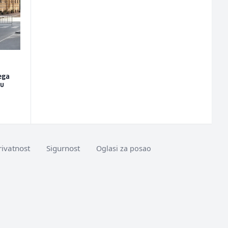
ega
nu
rivatnost
Sigurnost
Oglasi za posao