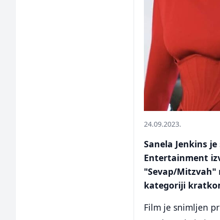
24.09.2023.
Sanela Jenkins j
Entertainment iz
"Sevap/Mitzvah" re
kategoriji kratk
Film je snimljen p