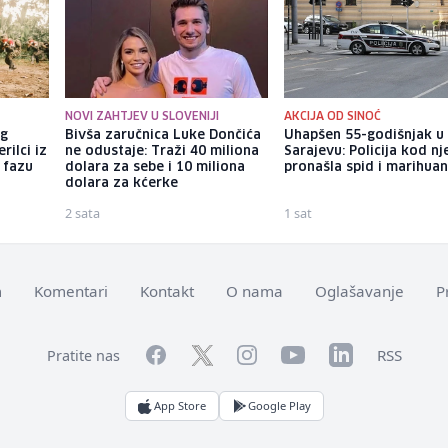
NOVI ZAHTJEV U SLOVENIJI
AKCIJA OD SINOĆ
og
Bivša zaručnica Luke Dončića
Uhapšen 55-godišnjak u
rilci iz
ne odustaje: Traži 40 miliona
Sarajevu: Policija kod nj
 fazu
dolara za sebe i 10 miliona
pronašla spid i marihua
dolara za kćerke
2 sata
1 sat
m
Komentari
Kontakt
O nama
Oglašavanje
P
Facebook
YouTube
LinkedIn
Twitter
Instagram
RSS
Pratite nas
App Store
Google Play