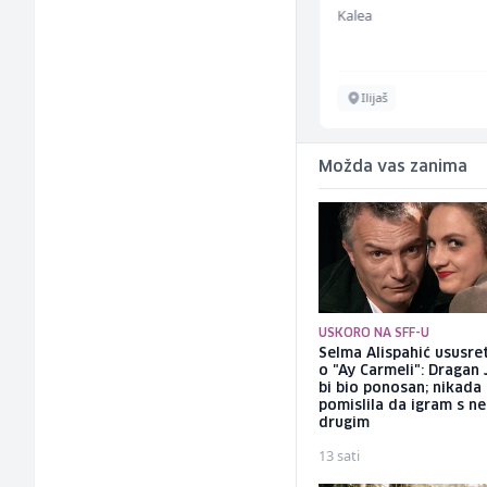
Interclima
Kalea
Sarajevo
Ilijaš
Možda vas zanima
USKORO NA SFF-U
Selma Alispahić ususret
o "Ay Carmeli": Dragan 
bi bio ponosan; nikada
pomislila da igram s n
drugim
13 sati