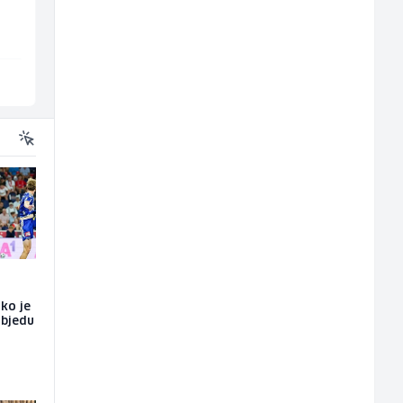
Irion Argerr
Amko komerc
Vogošća
Sarajevo
ako je
objedu