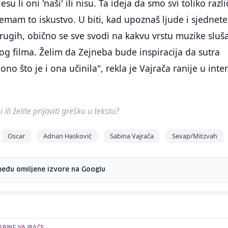
 li oni 'naši' ili nisu. Ta ideja da smo svi toliko različi
emam to iskustvo. U biti, kad upoznaš ljude i sjednete
rugih, obično se sve svodi na kakvu vrstu muzike sluša
vog filma. Želim da Zejneba bude inspiracija da sutra
o što je i ona učinila", rekla je Vajrača ranije u inte
ili želite prijaviti grešku u tekstu?
Oscar
Adnan Hasković
Sabina Vajrača
Sevap/Mitzvah
među omiljene izvore na Googlu
ABINE VAJRAČE