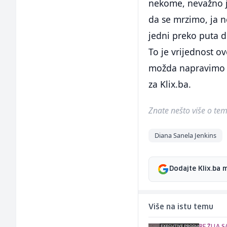
nekome, nevažno jesu
da se mrzimo, ja n
jedni preko puta d
To je vrijednost o
možda napravimo on
za Klix.ba.
Znate nešto više o temi 
Diana Sanela Jenkins
Dodajte Klix.ba 
Više na istu temu
REŽIJA S