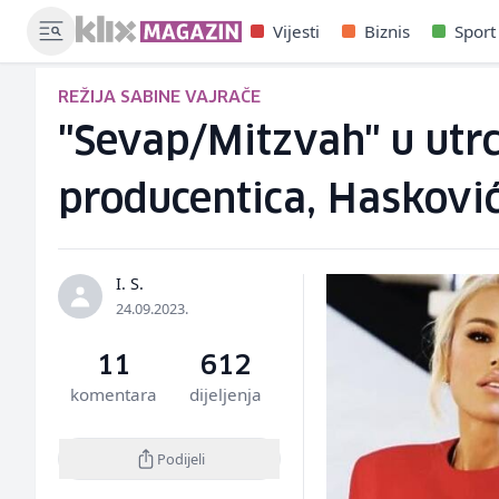
Vijesti
Biznis
Sport
REŽIJA SABINE VAJRAČE
"Sevap/Mitzvah" u utrc
producentica, Hasković
I. S.
24.09.2023.
11
612
komentara
dijeljenja
Podijeli