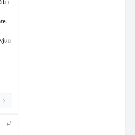
ti i
te.
rvjuu