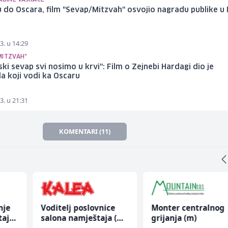
 do Oscara, film "Sevap/Mitzvah" osvojio nagradu publike u It
3. u 14:29
MITZVAH"
ki sevap svi nosimo u krvi": Film o Zejnebi Hardagi dio je
la koji vodi ka Oscaru
3. u 21:31
KOMENTARI (11)
nje
Voditelj poslovnice
Monter centralnog
taja
salona namještaja (m/
grijanja (m)
ž)