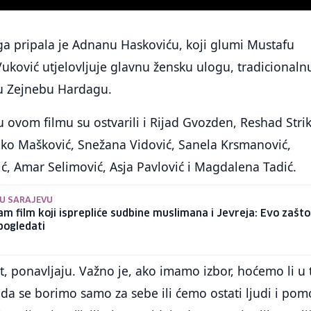
a pripala je Adnanu Haskoviću, koji glumi Mustafu
ković utjelovljuje glavnu žensku ulogu, tradicionaln
 Zejnebu Hardagu.
u ovom filmu su ostvarili i Rijad Gvozden, Reshad Strik
nko Mašković, Snežana Vidović, Sanela Krsmanović,
 Amar Selimović, Asja Pavlović i Magdalena Tadić.
U SARAJEVU
am film koji isprepliće sudbine muslimana i Jevreja: Evo zašto
 pogledati
st, ponavljaju. Važno je, ako imamo izbor, hoćemo li u 
 da se borimo samo za sebe ili ćemo ostati ljudi i pom