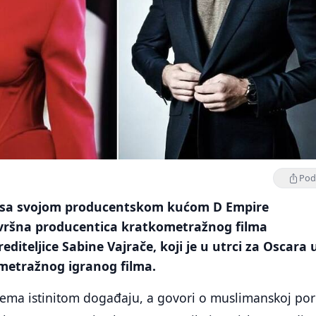
Podi
e sa svojom producentskom kućom D Empire
vršna producentica kratkometražnog filma
diteljice Sabine Vajrače, koji je u utrci za Oscara 
ometražnog igranog filma.
rema istinitom događaju, a govori o muslimanskoj por