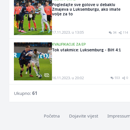
Pogledajte sve golove u debaklu
Zmajeva u Luksemburgu, ako imate
volje za to
17.11.2023. u 13:05
34
114
KVALIFIKACIJE ZA EP
Tok utakmice: Luksemburg - BiH 4:1
16.11.2023. u 20:02
553
0
Ukupno:
61
Dojavite vijest
Impressu
Početna