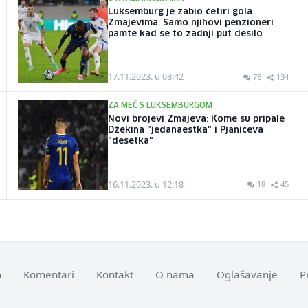
Luksemburg je zabio četiri gola
Zmajevima: Samo njihovi penzioneri
pamte kad se to zadnji put desilo
17.11.2023. u 08:42
76
134
ZA MEČ S LUKSEMBURGOM
Novi brojevi Zmajeva: Kome su pripale
Džekina "jedanaestka" i Pjanićeva
"desetka"
16.11.2023. u 12:18
18
45
m
Komentari
Kontakt
O nama
Oglašavanje
P