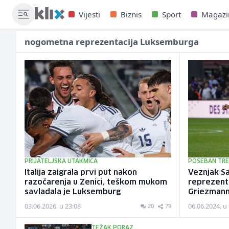
Vijesti
Biznis
Sport
Magazi
nogometna reprezentacija Luksemburga
PRIJATELJSKA UTAKMICA
POSEBAN TR
Italija zaigrala prvi put nakon
Veznjak Sa
razočarenja u Zenici, teškom mukom
reprezent
savladala je Luksemburg
Griezmann
03.06.2026. u 23:08
06.06.2024. u
20
79
TEŽAK PORAZ