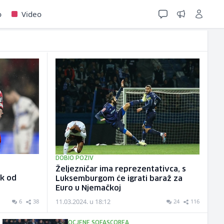
o
Video
DOBIO POZIV
Željezničar ima reprezentativca, s
ak od
Luksemburgom će igrati baraž za
Euro u Njemačkoj
11.03.2024. u 18:12
6
38
24
116
OCJENE SOFASCOREA