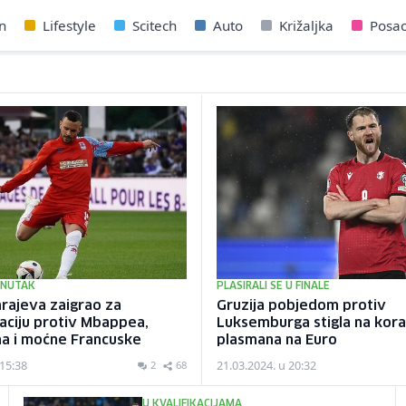
n
Lifestyle
Scitech
Auto
Križaljka
Posa
ENUTAK
PLASIRALI SE U FINALE
rajeva zaigrao za
Gruzija pobjedom protiv
aciju protiv Mbappea,
Luksemburga stigla na kor
a i moćne Francuske
plasmana na Euro
 15:38
21.03.2024. u 20:32
2
68
U KVALIFIKACIJAMA