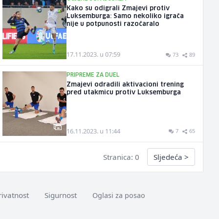
Kako su odigrali Zmajevi protiv
Luksemburga: Samo nekoliko igrača
nije u potpunosti razočaralo
17.11.2023. u 07:59
73
89
PRIPREME ZA DUEL
Zmajevi odradili aktivacioni trening
pred utakmicu protiv Luksemburga
16.11.2023. u 11:44
7
65
Stranica: 0
Sljedeća
>
rivatnost
Sigurnost
Oglasi za posao